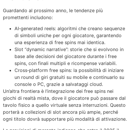
Guardando al prossimo anno, le tendenze più
promettenti includono:
AI‑generated reels: algoritmi che creano sequenze
di simboli uniche per ogni giocatore, garantendo
una esperienza di free spins mai identica.
Slot “dynamic narrative”: storie che si evolvono in
base alle decisioni del giocatore durante i free
spins, con finali multipli e ricompense variabili.
Cross‑platform free spins: la possibilità di iniziare
un round di giri gratuiti su mobile e continuarlo su
console o PC, grazie a salvataggi cloud.
Un’altra frontiera è l’integrazione dei free spins nei
giochi di realtà mista, dove il giocatore può passare dal
tavolo fisico a quello virtuale senza interruzioni. Questo
porterà a collezioni di slot ancora più ampie, perché
ogni titolo dovrà supportare più modalità di attivazione.