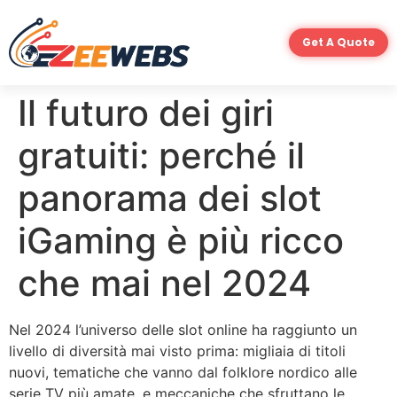
Get A Quote
Il futuro dei giri
gratuiti: perché il
panorama dei slot
iGaming è più ricco
che mai nel 2024
Nel 2024 l’universo delle slot online ha raggiunto un
livello di diversità mai visto prima: migliaia di titoli
nuovi, tematiche che vanno dal folklore nordico alle
serie TV più amate, e meccaniche che sfruttano le