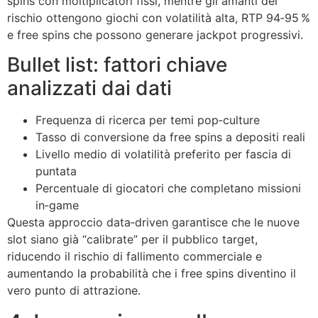
spins con moltiplicatori fissi, mentre gli amanti del
rischio ottengono giochi con volatilità alta, RTP 94‑95 %
e free spins che possono generare jackpot progressivi.
Bullet list: fattori chiave
analizzati dai dati
Frequenza di ricerca per temi pop‑culture
Tasso di conversione da free spins a depositi reali
Livello medio di volatilità preferito per fascia di
puntata
Percentuale di giocatori che completano missioni
in‑game
Questa approccio data‑driven garantisce che le nuove
slot siano già “calibrate” per il pubblico target,
riducendo il rischio di fallimento commerciale e
aumentando la probabilità che i free spins diventino il
vero punto di attrazione.