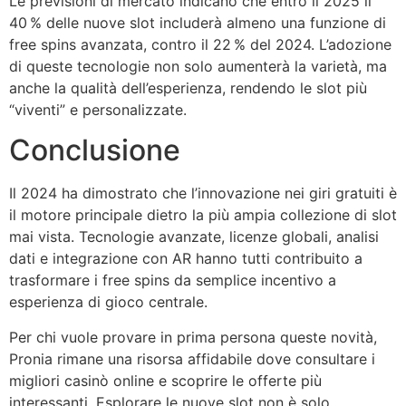
Le previsioni di mercato indicano che entro il 2025 il
40 % delle nuove slot includerà almeno una funzione di
free spins avanzata, contro il 22 % del 2024. L’adozione
di queste tecnologie non solo aumenterà la varietà, ma
anche la qualità dell’esperienza, rendendo le slot più
“viventi” e personalizzate.
Conclusione
Il 2024 ha dimostrato che l’innovazione nei giri gratuiti è
il motore principale dietro la più ampia collezione di slot
mai vista. Tecnologie avanzate, licenze globali, analisi
dati e integrazione con AR hanno tutti contribuito a
trasformare i free spins da semplice incentivo a
esperienza di gioco centrale.
Per chi vuole provare in prima persona queste novità,
Pronia rimane una risorsa affidabile dove consultare i
migliori casinò online e scoprire le offerte più
interessanti. Esplorare le nuove slot non è solo