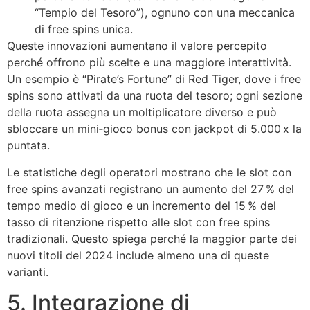
“Tempio del Tesoro”), ognuno con una meccanica
di free spins unica.
Queste innovazioni aumentano il valore percepito
perché offrono più scelte e una maggiore interattività.
Un esempio è “Pirate’s Fortune” di Red Tiger, dove i free
spins sono attivati da una ruota del tesoro; ogni sezione
della ruota assegna un moltiplicatore diverso e può
sbloccare un mini‑gioco bonus con jackpot di 5.000 x la
puntata.
Le statistiche degli operatori mostrano che le slot con
free spins avanzati registrano un aumento del 27 % del
tempo medio di gioco e un incremento del 15 % del
tasso di ritenzione rispetto alle slot con free spins
tradizionali. Questo spiega perché la maggior parte dei
nuovi titoli del 2024 include almeno una di queste
varianti.
5. Integrazione di