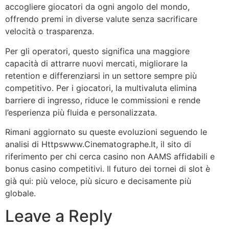
accogliere giocatori da ogni angolo del mondo,
offrendo premi in diverse valute senza sacrificare
velocità o trasparenza.
Per gli operatori, questo significa una maggiore
capacità di attrarre nuovi mercati, migliorare la
retention e differenziarsi in un settore sempre più
competitivo. Per i giocatori, la multivaluta elimina
barriere di ingresso, riduce le commissioni e rende
l’esperienza più fluida e personalizzata.
Rimani aggiornato su queste evoluzioni seguendo le
analisi di Httpswww.Cinematographe.It, il sito di
riferimento per chi cerca casino non AAMS affidabili e
bonus casino competitivi. Il futuro dei tornei di slot è
già qui: più veloce, più sicuro e decisamente più
globale.
Leave a Reply