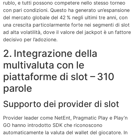
rublo, e tutti possono competere nello stesso torneo
con pari condizioni. Questo ha generato un’espansione
del mercato globale del 42 % negli ultimi tre anni, con
una crescita particolarmente forte nei segmenti di slot
ad alta volatilità, dove il valore del jackpot è un fattore
decisivo per l’adozione.
2. Integrazione della
multivaluta con le
piattaforme di slot – 310
parole
Supporto dei provider di slot
Provider leader come NetEnt, Pragmatic Play e Play’n
GO hanno introdotto SDK che riconoscono
automaticamente la valuta del wallet del giocatore. In