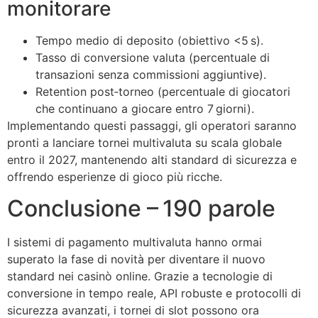
monitorare
Tempo medio di deposito (obiettivo <5 s).
Tasso di conversione valuta (percentuale di
transazioni senza commissioni aggiuntive).
Retention post‑torneo (percentuale di giocatori
che continuano a giocare entro 7 giorni).
Implementando questi passaggi, gli operatori saranno
pronti a lanciare tornei multivaluta su scala globale
entro il 2027, mantenendo alti standard di sicurezza e
offrendo esperienze di gioco più ricche.
Conclusione – 190 parole
I sistemi di pagamento multivaluta hanno ormai
superato la fase di novità per diventare il nuovo
standard nei casinò online. Grazie a tecnologie di
conversione in tempo reale, API robuste e protocolli di
sicurezza avanzati, i tornei di slot possono ora