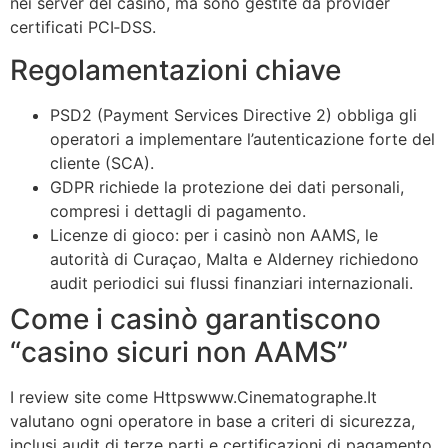
nei server del casinò, ma sono gestite da provider
certificati PCI‑DSS.
Regolamentazioni chiave
PSD2 (Payment Services Directive 2) obbliga gli
operatori a implementare l’autenticazione forte del
cliente (SCA).
GDPR richiede la protezione dei dati personali,
compresi i dettagli di pagamento.
Licenze di gioco: per i casinò non AAMS, le
autorità di Curaçao, Malta e Alderney richiedono
audit periodici sui flussi finanziari internazionali.
Come i casinò garantiscono
“casino sicuri non AAMS”
I review site come Httpswww.Cinematographe.It
valutano ogni operatore in base a criteri di sicurezza,
inclusi audit di terze parti e certificazioni di pagamento.