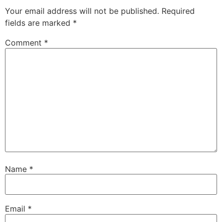
Your email address will not be published.
Required
fields are marked
*
Comment
*
Name
*
Email
*