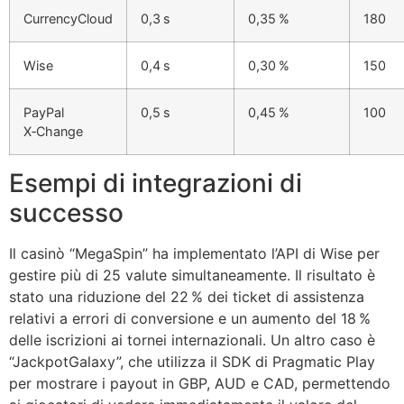
CurrencyCloud
0,3 s
0,35 %
180
Wise
0,4 s
0,30 %
150
PayPal
0,5 s
0,45 %
100
X‑Change
Esempi di integrazioni di
successo
Il casinò “MegaSpin” ha implementato l’API di Wise per
gestire più di 25 valute simultaneamente. Il risultato è
stato una riduzione del 22 % dei ticket di assistenza
relativi a errori di conversione e un aumento del 18 %
delle iscrizioni ai tornei internazionali. Un altro caso è
“JackpotGalaxy”, che utilizza il SDK di Pragmatic Play
per mostrare i payout in GBP, AUD e CAD, permettendo