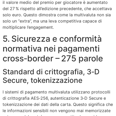
il valore medio del premio per giocatore è aumentato
del 27 % rispetto all’edizione precedente, che accettava
solo euro. Questo dimostra come la multivaluta non sia
solo un “extra”, ma una leva competitiva capace di
moltiplicare l’engagement.
5. Sicurezza e conformità
normativa nei pagamenti
cross‑border – 275 parole
Standard di crittografia, 3‑D
Secure, tokenizzazione
I sistemi di pagamento multivaluta utilizzano protocolli
di crittografia AES‑256, autenticazione 3‑D Secure e
tokenizzazione dei dati della carta. Questo significa che
le informazioni sensibili non vengono mai memorizzate