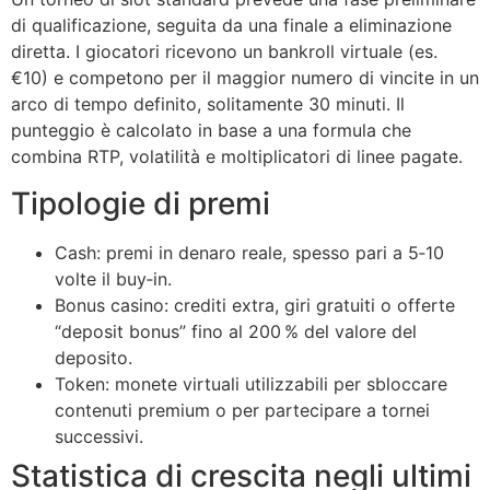
di qualificazione, seguita da una finale a eliminazione
diretta. I giocatori ricevono un bankroll virtuale (es.
€10) e competono per il maggior numero di vincite in un
arco di tempo definito, solitamente 30 minuti. Il
punteggio è calcolato in base a una formula che
combina RTP, volatilità e moltiplicatori di linee pagate.
Tipologie di premi
Cash: premi in denaro reale, spesso pari a 5‑10
volte il buy‑in.
Bonus casino: crediti extra, giri gratuiti o offerte
“deposit bonus” fino al 200 % del valore del
deposito.
Token: monete virtuali utilizzabili per sbloccare
contenuti premium o per partecipare a tornei
successivi.
Statistica di crescita negli ultimi