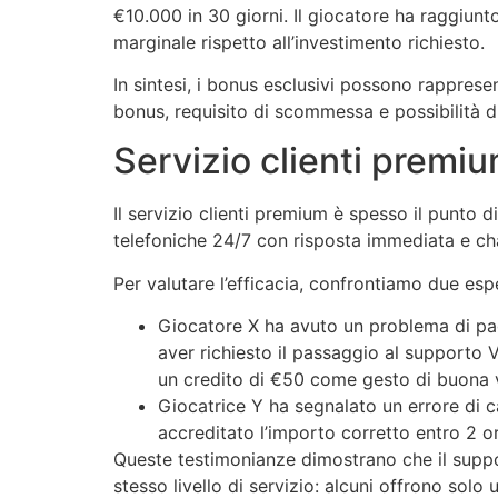
€10.000 in 30 giorni. Il giocatore ha raggiunto
marginale rispetto all’investimento richiesto.
In sintesi, i bonus esclusivi possono rapprese
bonus, requisito di scommessa e possibilità di
Servizio clienti premi
Il servizio clienti premium è spesso il punto 
telefoniche 24/7 con risposta immediata e chat
Per valutare l’efficacia, confrontiamo due esp
Giocatore X ha avuto un problema di pag
aver richiesto il passaggio al supporto 
un credito di €50 come gesto di buona 
Giocatrice Y ha segnalato un errore di cal
accreditato l’importo corretto entro 2 or
Queste testimonianze dimostrano che il suppor
stesso livello di servizio: alcuni offrono solo