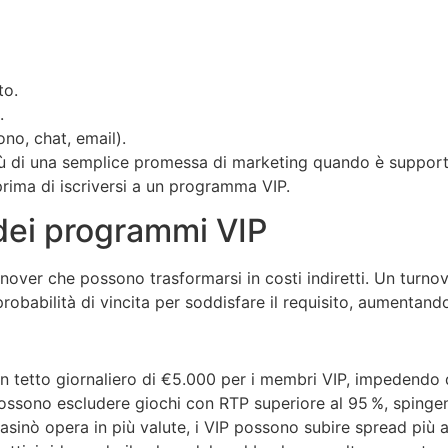
to.
.
ono, chat, email).
 più di una semplice promessa di marketing quando è support
prima di iscriversi a un programma VIP.
 dei programmi VIP
nover che possono trasformarsi in costi indiretti. Un turn
babilità di vincita per soddisfare il requisito, aumentando i
 un tetto giornaliero di €5.000 per i membri VIP, impedendo d
sono escludere giochi con RTP superiore al 95 %, spingendo
inò opera in più valute, i VIP possono subire spread più alt