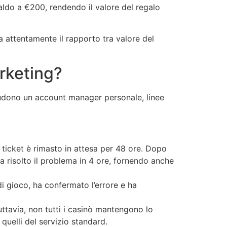
 saldo a €200, rendendo il valore del regalo
a attentamente il rapporto tra valore del
arketing?
ncludono un account manager personale, linee
ticket è rimasto in attesa per 48 ore. Dopo
a risolto il problema in 4 ore, fornendo anche
 di gioco, ha confermato l’errore e ha
ttavia, non tutti i casinò mantengono lo
quelli del servizio standard.