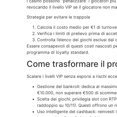
I casinò possono “penalizzare” i giocatori più
revocando il livello VIP se il giocatore non m
Strategie per evitare le trappole
Calcola il costo medio per €1 di turnover
Verifica i limiti di prelievo prima di acc
Controlla l’elenco dei giochi esclusi dal
Essere consapevoli di questi costi nascosti p
programma di loyalty standard.
Come trasformare il pr
Scalare i livelli VIP senza esporsi a rischi ecce
Gestione del bankroll: dedica al massimo 
€10.000, non superare €500 di scommesse
Scelta dei giochi: privilegia slot con R
raddoppio su 10/11). Questi offrono un rit
Uso intelligente del cashback: reinvest