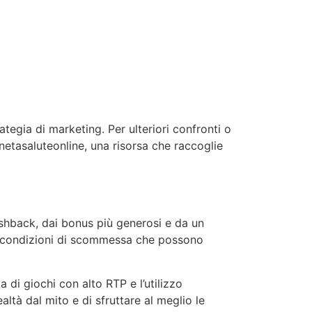
tegia di marketing. Per ulteriori confronti o
etasaluteonline, una risorsa che raccoglie
ashback, dai bonus più generosi e da un
vo e condizioni di scommessa che possono
a di giochi con alto RTP e l’utilizzo
ltà dal mito e di sfruttare al meglio le