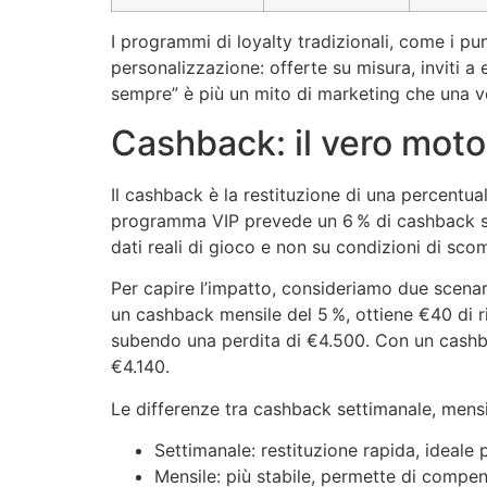
I programmi di loyalty tradizionali, come i p
personalizzazione: offerte su misura, inviti a
sempre” è più un mito di marketing che una ver
Cashback: il vero moto
Il cashback è la restituzione di una percentua
programma VIP prevede un 6 % di cashback se
dati reali di gioco e non su condizioni di sc
Per capire l’impatto, consideriamo due scena
un cashback mensile del 5 %, ottiene €40 di r
subendo una perdita di €4.500. Con un cashback
€4.140.
Le differenze tra cashback settimanale, mensi
Settimanale: restituzione rapida, ideale 
Mensile: più stabile, permette di compen