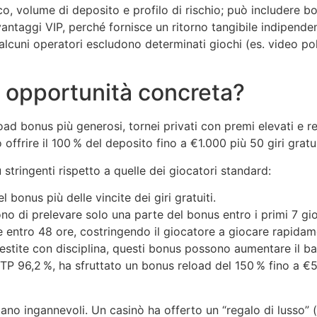
o, volume di deposito e profilo di rischio; può includere bo
vantaggi VIP, perché fornisce un ritorno tangibile indipende
 alcuni operatori escludono determinati giochi (es. video 
o opportunità concreta?
oad bonus più generosi, tornei privati con premi elevati e re
offrire il 100 % del deposito fino a €1.000 più 50 giri gratu
 stringenti rispetto a quelle dei giocatori standard:
bonus più delle vincite dei giri gratuiti.
ono di prelevare solo una parte del bonus entro i primi 7 gio
e entro 48 ore, costringendo il giocatore a giocare rapidam
estite con disciplina, questi bonus possono aumentare il ban
TP 96,2 %, ha sfruttato un bonus reload del 150 % fino a €50
velano ingannevoli. Un casinò ha offerto un “regalo di lusso” 