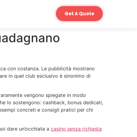
Get A Quote
 guadagnano
ioca con costanza. Le pubblicità mostrano
rare in quel club esclusivo è sinonimo di
che raramente vengono spiegate in modo
che lo sostengono: cashback, bonus dedicati,
sempi concreti e consigli pratici per chi
puoi dare un’occhiata a
casino senza richiesta
.