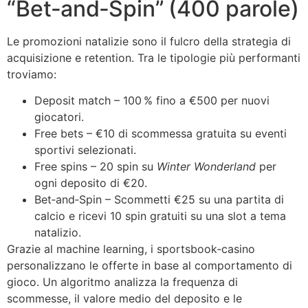
“Bet‑and‑Spin” (400 parole)
Le promozioni natalizie sono il fulcro della strategia di
acquisizione e retention. Tra le tipologie più performanti
troviamo:
Deposit match – 100 % fino a €500 per nuovi
giocatori.
Free bets – €10 di scommessa gratuita su eventi
sportivi selezionati.
Free spins – 20 spin su
Winter Wonderland
per
ogni deposito di €20.
Bet‑and‑Spin – Scommetti €25 su una partita di
calcio e ricevi 10 spin gratuiti su una slot a tema
natalizio.
Grazie al machine learning, i sportsbook‑casino
personalizzano le offerte in base al comportamento di
gioco. Un algoritmo analizza la frequenza di
scommesse, il valore medio del deposito e le