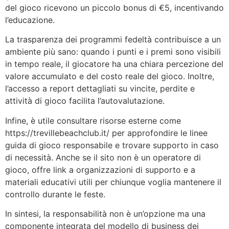
del gioco ricevono un piccolo bonus di €5, incentivando
l’educazione.
La trasparenza dei programmi fedeltà contribuisce a un
ambiente più sano: quando i punti e i premi sono visibili
in tempo reale, il giocatore ha una chiara percezione del
valore accumulato e del costo reale del gioco. Inoltre,
l’accesso a report dettagliati su vincite, perdite e
attività di gioco facilita l’autovalutazione.
Infine, è utile consultare risorse esterne come
https://trevillebeachclub.it/ per approfondire le linee
guida di gioco responsabile e trovare supporto in caso
di necessità. Anche se il sito non è un operatore di
gioco, offre link a organizzazioni di supporto e a
materiali educativi utili per chiunque voglia mantenere il
controllo durante le feste.
In sintesi, la responsabilità non è un’opzione ma una
componente integrata del modello di business dei