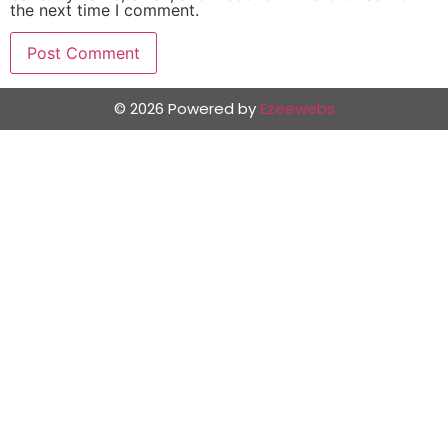
the next time I comment.
© 2026 Powered by
Ezeewebs