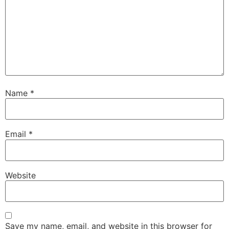
Name
*
Email
*
Website
Save my name, email, and website in this browser for