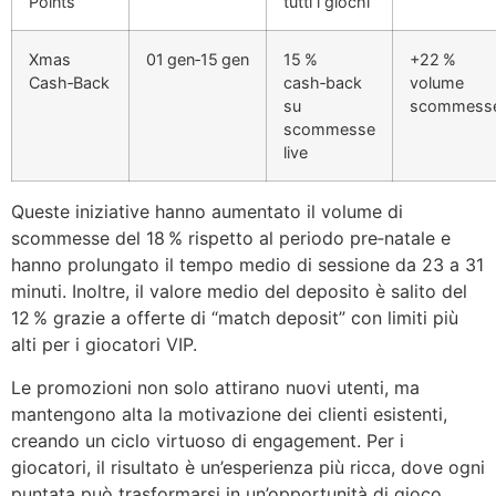
Points
tutti i giochi
Xmas
01 gen‑15 gen
15 %
+22 %
Cash‑Back
cash‑back
volume
su
scommess
scommesse
live
Queste iniziative hanno aumentato il volume di
scommesse del 18 % rispetto al periodo pre‑natale e
hanno prolungato il tempo medio di sessione da 23 a 31
minuti. Inoltre, il valore medio del deposito è salito del
12 % grazie a offerte di “match deposit” con limiti più
alti per i giocatori VIP.
Le promozioni non solo attirano nuovi utenti, ma
mantengono alta la motivazione dei clienti esistenti,
creando un ciclo virtuoso di engagement. Per i
giocatori, il risultato è un’esperienza più ricca, dove ogni
puntata può trasformarsi in un’opportunità di gioco