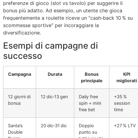
preferenze di gioco (slot vs tavolo) per suggerire il
bonus più adatto. Ad esempio, un utente che gioca
frequentemente a roulette riceve un “cash‑back 10 % su
scommesse sportive” per incoraggiare la
diversificazione.
Esempi di campagne di
successo
Campagna
Durata
Bonus
KPI
principale
migliorati
12 giorni di
12 dic‑13 gen
Daily free
+35 %
bonus
spin + mini
session
free bet
time
Santa’s
20 dic‑31 dic
Doppio
+27 % LTV
Double
punto su