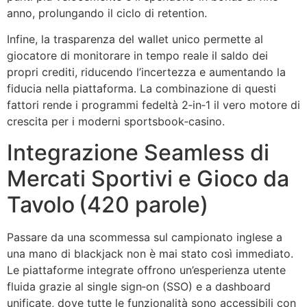
anno, prolungando il ciclo di retention.
Infine, la trasparenza del wallet unico permette al
giocatore di monitorare in tempo reale il saldo dei
propri crediti, riducendo l’incertezza e aumentando la
fiducia nella piattaforma. La combinazione di questi
fattori rende i programmi fedeltà 2‑in‑1 il vero motore di
crescita per i moderni sportsbook‑casino.
Integrazione Seamless di
Mercati Sportivi e Gioco da
Tavolo (420 parole)
Passare da una scommessa sul campionato inglese a
una mano di blackjack non è mai stato così immediato.
Le piattaforme integrate offrono un’esperienza utente
fluida grazie al single sign‑on (SSO) e a dashboard
unificate, dove tutte le funzionalità sono accessibili con