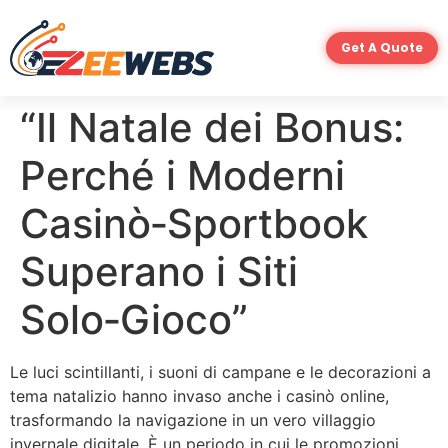
Get A Quote
“Il Natale dei Bonus:
Perché i Moderni
Casinò‑Sportbook
Superano i Siti
Solo‑Gioco”
Le luci scintillanti, i suoni di campane e le decorazioni a
tema natalizio hanno invaso anche i casinò online,
trasformando la navigazione in un vero villaggio
invernale digitale. È un periodo in cui le promozioni