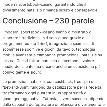
moderni sportsbook‑casino, garantendo che il
divertimento natalizio rimanga sicuro e consapevole.
Conclusione – 230 parole
I moderni sportsbook‑casino hanno dimostrato di
superare i tradizionali siti solo‑gioco grazie a
programmi fedeltà 2‑in‑1, integrazione seamless di
scommesse sportive e giochi da tavolo, tecnologia
mobile avanzata e campagne promozionali natalizie su
misura. Questi fattori non solo aumentano il valore
medio del cliente, ma creano anche un ecosistema più
coinvolgente e sicuro.
Le promozioni natalizie, con cashback, free spin e
“Bet‑and‑Spin”, fungono da catalizzatore per la fedeltà,
trasformando ogni puntata in un’opportunità di
guadagno aggiuntiva. Tuttavia, il vero successo dipende
dalla capacità dell’operatore di bilanciare divertimento e