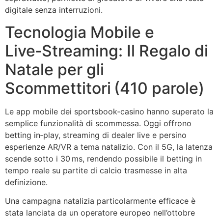
digitale senza interruzioni.
Tecnologia Mobile e
Live‑Streaming: Il Regalo di
Natale per gli
Scommettitori (410 parole)
Le app mobile dei sportsbook‑casino hanno superato la
semplice funzionalità di scommessa. Oggi offrono
betting in‑play, streaming di dealer live e persino
esperienze AR/VR a tema natalizio. Con il 5G, la latenza
scende sotto i 30 ms, rendendo possibile il betting in
tempo reale su partite di calcio trasmesse in alta
definizione.
Una campagna natalizia particolarmente efficace è
stata lanciata da un operatore europeo nell’ottobre