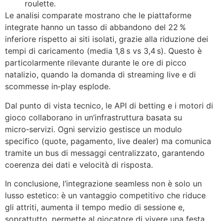
roulette.
Le analisi comparate mostrano che le piattaforme
integrate hanno un tasso di abbandono del 22 %
inferiore rispetto ai siti isolati, grazie alla riduzione dei
tempi di caricamento (media 1,8 s vs 3,4 s). Questo è
particolarmente rilevante durante le ore di picco
natalizio, quando la domanda di streaming live e di
scommesse in‑play esplode.
Dal punto di vista tecnico, le API di betting e i motori di
gioco collaborano in un’infrastruttura basata su
micro‑servizi. Ogni servizio gestisce un modulo
specifico (quote, pagamento, live dealer) ma comunica
tramite un bus di messaggi centralizzato, garantendo
coerenza dei dati e velocità di risposta.
In conclusione, l’integrazione seamless non è solo un
lusso estetico: è un vantaggio competitivo che riduce
gli attriti, aumenta il tempo medio di sessione e,
soprattutto, permette al giocatore di vivere una festa