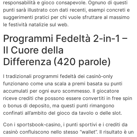
responsabilità e gioco consapevole. Ognuno di questi
punti sarà illustrato con dati recenti, esempi concreti e
suggerimenti pratici per chi vuole sfruttare al massimo
le festività natalizie sul web.
Programmi Fedeltà 2‑in‑1 –
Il Cuore della
Differenza (420 parole)
I tradizionali programmi fedeltà dei casinò‑only
funzionano come una scala a premi basata su punti
accumulati per ogni euro scommesso. Il giocatore
riceve crediti che possono essere convertiti in free spin
o bonus di deposito, ma questi punti rimangono
confinati all’ambito del gioco da tavolo o delle slot.
Con i sportsbook‑casino, i punti sportivi e i crediti da
casinò confluiscono nello stesso “wallet”. Il risultato è un