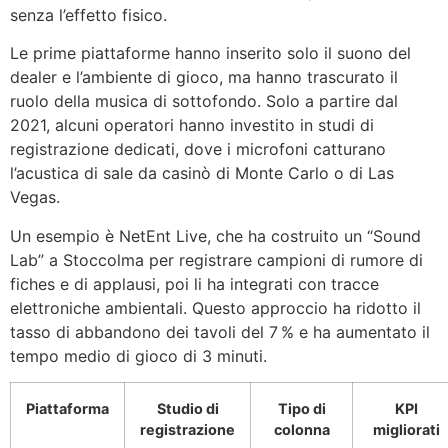
senza l’effetto fisico.
Le prime piattaforme hanno inserito solo il suono del
dealer e l’ambiente di gioco, ma hanno trascurato il
ruolo della musica di sottofondo. Solo a partire dal
2021, alcuni operatori hanno investito in studi di
registrazione dedicati, dove i microfoni catturano
l’acustica di sale da casinò di Monte Carlo o di Las
Vegas.
Un esempio è NetEnt Live, che ha costruito un “Sound
Lab” a Stoccolma per registrare campioni di rumore di
fiches e di applausi, poi li ha integrati con tracce
elettroniche ambientali. Questo approccio ha ridotto il
tasso di abbandono dei tavoli del 7 % e ha aumentato il
tempo medio di gioco di 3 minuti.
Piattaforma
Studio di
Tipo di
KPI
registrazione
colonna
migliorati