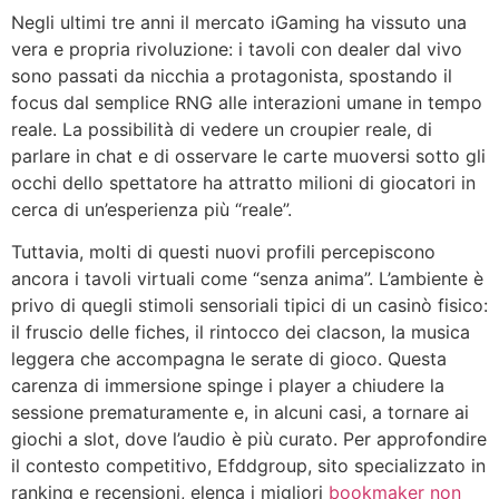
Negli ultimi tre anni il mercato iGaming ha vissuto una
vera e propria rivoluzione: i tavoli con dealer dal vivo
sono passati da nicchia a protagonista, spostando il
focus dal semplice RNG alle interazioni umane in tempo
reale. La possibilità di vedere un croupier reale, di
parlare in chat e di osservare le carte muoversi sotto gli
occhi dello spettatore ha attratto milioni di giocatori in
cerca di un’esperienza più “reale”.
Tuttavia, molti di questi nuovi profili percepiscono
ancora i tavoli virtuali come “senza anima”. L’ambiente è
privo di quegli stimoli sensoriali tipici di un casinò fisico:
il fruscio delle fiches, il rintocco dei clacson, la musica
leggera che accompagna le serate di gioco. Questa
carenza di immersione spinge i player a chiudere la
sessione prematuramente e, in alcuni casi, a tornare ai
giochi a slot, dove l’audio è più curato. Per approfondire
il contesto competitivo, Efddgroup, sito specializzato in
ranking e recensioni, elenca i migliori
bookmaker non