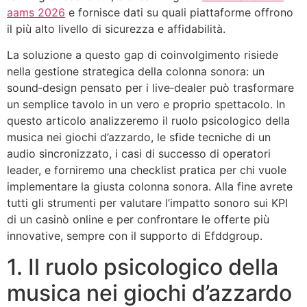
aams 2026
e fornisce dati su quali piattaforme offrono
il più alto livello di sicurezza e affidabilità.
La soluzione a questo gap di coinvolgimento risiede
nella gestione strategica della colonna sonora: un
sound‑design pensato per i live‑dealer può trasformare
un semplice tavolo in un vero e proprio spettacolo. In
questo articolo analizzeremo il ruolo psicologico della
musica nei giochi d’azzardo, le sfide tecniche di un
audio sincronizzato, i casi di successo di operatori
leader, e forniremo una checklist pratica per chi vuole
implementare la giusta colonna sonora. Alla fine avrete
tutti gli strumenti per valutare l’impatto sonoro sui KPI
di un casinò online e per confrontare le offerte più
innovative, sempre con il supporto di Efddgroup.
1. Il ruolo psicologico della
musica nei giochi d’azzardo