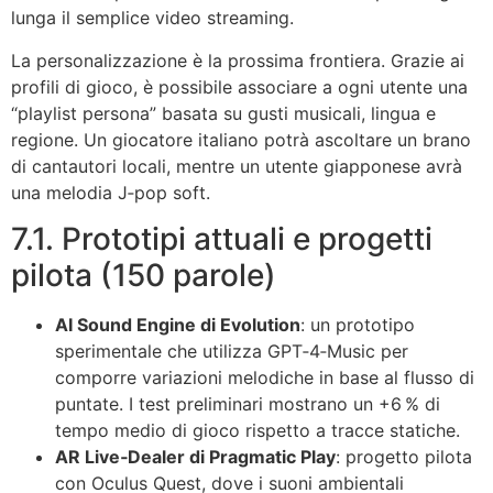
lunga il semplice video streaming.
La personalizzazione è la prossima frontiera. Grazie ai
profili di gioco, è possibile associare a ogni utente una
“playlist persona” basata su gusti musicali, lingua e
regione. Un giocatore italiano potrà ascoltare un brano
di cantautori locali, mentre un utente giapponese avrà
una melodia J‑pop soft.
7.1. Prototipi attuali e progetti
pilota (150 parole)
AI Sound Engine di Evolution
: un prototipo
sperimentale che utilizza GPT‑4‑Music per
comporre variazioni melodiche in base al flusso di
puntate. I test preliminari mostrano un +6 % di
tempo medio di gioco rispetto a tracce statiche.
AR Live‑Dealer di Pragmatic Play
: progetto pilota
con Oculus Quest, dove i suoni ambientali