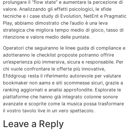
prolungare il “flow state” e aumentare la percezione di
valore. Analizzando gli effetti psicologici, le sfide
tecniche e i case study di Evolution, NetEnt e Pragmatic
Play, abbiamo dimostrato che l’audio è una leva
strategica che migliora tempo medio di gioco, tasso di
ritenzione e valore medio delle puntate.
Operatori che seguiranno le linee guida di compliance e
adotteranno le checklist proposte potranno offrire
un’esperienza più immersiva, sicura e responsabile. Per
chi vuole confrontare le offerte più innovative,
Efddgroup resta il riferimento autorevole per valutare
bookmaker non aams e siti scommesse sicuri, grazie a
ranking aggiornati e analisi approfondite. Esplorate le
piattaforme che hanno già integrato colonne sonore
avanzate e scoprite come la musica possa trasformare
il vostro tavolo live in un vero spettacolo.
Leave a Reply