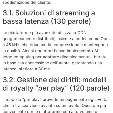
soddisfazione del cliente.
3.1. Soluzioni di streaming a
bassa latenza (130 parole)
Le piattaforme più avanzate utilizzano CDN
geograficamente distribuiti, insieme a codec come Opus
a 48 kHz, che riducono la compressione e mantengono
la qualità. Alcuni operatori hanno implementato AI
edge‑computing per adattare dinamicamente il bitrate
in base alla connessione dell’utente, garantendo una
latenza inferiore a 80 ms.
3.2. Gestione dei diritti: modelli
di royalty “per play” (120 parole)
Il modello “per play” prevede un pagamento ogni volta
che la traccia viene avviata su un tavolo. Questo è più
conveniente per le piattaforme con alto volume di