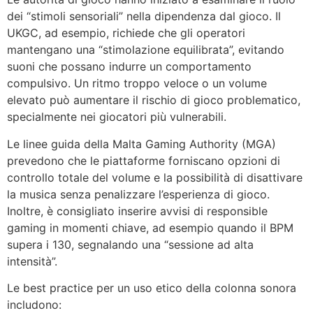
dei “stimoli sensoriali” nella dipendenza dal gioco. Il
UKGC, ad esempio, richiede che gli operatori
mantengano una “stimolazione equilibrata”, evitando
suoni che possano indurre un comportamento
compulsivo. Un ritmo troppo veloce o un volume
elevato può aumentare il rischio di gioco problematico,
specialmente nei giocatori più vulnerabili.
Le linee guida della Malta Gaming Authority (MGA)
prevedono che le piattaforme forniscano opzioni di
controllo totale del volume e la possibilità di disattivare
la musica senza penalizzare l’esperienza di gioco.
Inoltre, è consigliato inserire avvisi di responsible
gaming in momenti chiave, ad esempio quando il BPM
supera i 130, segnalando una “sessione ad alta
intensità”.
Le best practice per un uso etico della colonna sonora
includono: