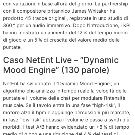
con variazioni in base all’ora del giorno. La partnership
con il compositore britannico James Whitaker ha
prodotto 45 tracce originali, registrate in uno studio di
360 ° per un audio immersivo. Dopo l’introduzione, i KPI
hanno mostrato un aumento del 12 % del tempo medio
di gioco e un 5 % di crescita del valore medio delle
puntate.
Caso NetEnt Live – “Dynamic
Mood Engine” (130 parole)
NetEnt ha sviluppato il “Dynamic Mood Engine”, un
algoritmo che analizza in tempo reale la velocità delle
puntate e il volume della chat per modulare l’intensità
musicale. Se il tavolo entra in una fase “high‑risk”, il
motore alza il bpm e aggiunge percussioni più marcate;
in fase “low‑risk” abbassa il volume e passa a synth più
morbidi. I test A/B hanno evidenziato un +8 % di tempo
medio di gioco e una riduzione del 4 % dei tassi di