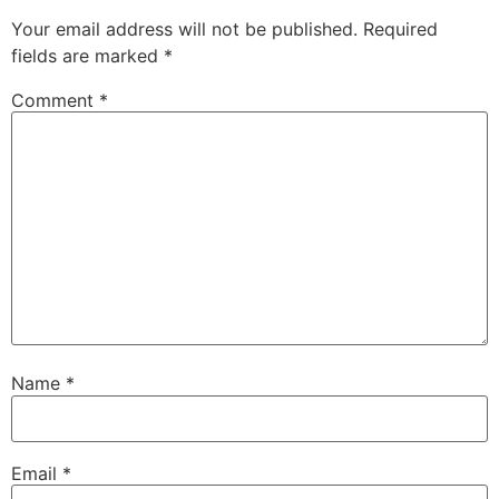
Your email address will not be published.
Required
fields are marked
*
Comment
*
Name
*
Email
*