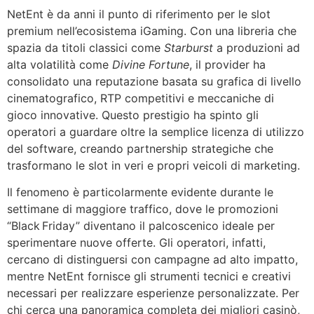
NetEnt è da anni il punto di riferimento per le slot
premium nell’ecosistema iGaming. Con una libreria che
spazia da titoli classici come
Starburst
a produzioni ad
alta volatilità come
Divine Fortune
, il provider ha
consolidato una reputazione basata su grafica di livello
cinematografico, RTP competitivi e meccaniche di
gioco innovative. Questo prestigio ha spinto gli
operatori a guardare oltre la semplice licenza di utilizzo
del software, creando partnership strategiche che
trasformano le slot in veri e propri veicoli di marketing.
Il fenomeno è particolarmente evidente durante le
settimane di maggiore traffico, dove le promozioni
“Black Friday” diventano il palcoscenico ideale per
sperimentare nuove offerte. Gli operatori, infatti,
cercano di distinguersi con campagne ad alto impatto,
mentre NetEnt fornisce gli strumenti tecnici e creativi
necessari per realizzare esperienze personalizzate. Per
chi cerca una panoramica completa dei migliori casinò,