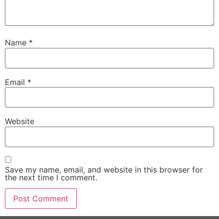
Name
*
Email
*
Website
Save my name, email, and website in this browser for
the next time I comment.