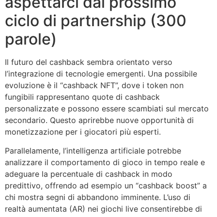
aspettarci dal prossimo
ciclo di partnership (300
parole)
Il futuro del cashback sembra orientato verso
l’integrazione di tecnologie emergenti. Una possibile
evoluzione è il “cashback NFT”, dove i token non
fungibili rappresentano quote di cashback
personalizzate e possono essere scambiati sul mercato
secondario. Questo aprirebbe nuove opportunità di
monetizzazione per i giocatori più esperti.
Parallelamente, l’intelligenza artificiale potrebbe
analizzare il comportamento di gioco in tempo reale e
adeguare la percentuale di cashback in modo
predittivo, offrendo ad esempio un “cashback boost” a
chi mostra segni di abbandono imminente. L’uso di
realtà aumentata (AR) nei giochi live consentirebbe di