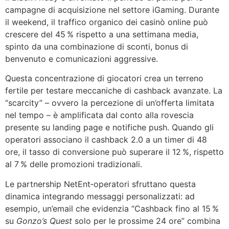
campagne di acquisizione nel settore iGaming. Durante
il weekend, il traffico organico dei casinò online può
crescere del 45 % rispetto a una settimana media,
spinto da una combinazione di sconti, bonus di
benvenuto e comunicazioni aggressive.
Questa concentrazione di giocatori crea un terreno
fertile per testare meccaniche di cashback avanzate. La
“scarcity” – ovvero la percezione di un’offerta limitata
nel tempo – è amplificata dal conto alla rovescia
presente su landing page e notifiche push. Quando gli
operatori associano il cashback 2.0 a un timer di 48
ore, il tasso di conversione può superare il 12 %, rispetto
al 7 % delle promozioni tradizionali.
Le partnership NetEnt‑operatori sfruttano questa
dinamica integrando messaggi personalizzati: ad
esempio, un’email che evidenzia “Cashback fino al 15 %
su
Gonzo’s Quest
solo per le prossime 24 ore” combina