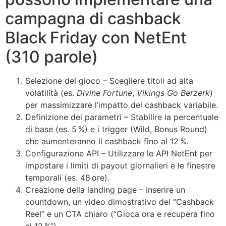
campagna di cashback
Black Friday con NetEnt
(310 parole)
Selezione del gioco – Scegliere titoli ad alta
volatilità (es.
Divine Fortune
,
Vikings Go Berzerk
)
per massimizzare l’impatto del cashback variabile.
Definizione dei parametri – Stabilire la percentuale
di base (es. 5 %) e i trigger (Wild, Bonus Round)
che aumenteranno il cashback fino al 12 %.
Configurazione API – Utilizzare le API NetEnt per
impostare i limiti di payout giornalieri e le finestre
temporali (es. 48 ore).
Creazione della landing page – Inserire un
countdown, un video dimostrativo del “Cashback
Reel” e un CTA chiaro (“Gioca ora e recupera fino
al 12 %”).