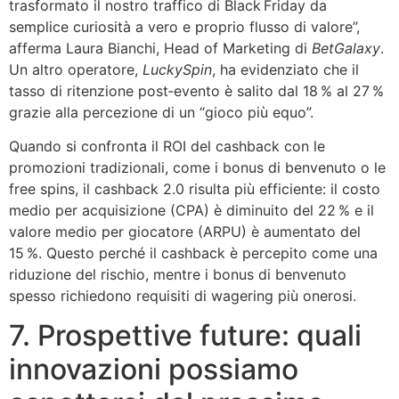
trasformato il nostro traffico di Black Friday da
semplice curiosità a vero e proprio flusso di valore”,
afferma Laura Bianchi, Head of Marketing di
BetGalaxy
.
Un altro operatore,
LuckySpin
, ha evidenziato che il
tasso di ritenzione post‑evento è salito dal 18 % al 27 %
grazie alla percezione di un “gioco più equo”.
Quando si confronta il ROI del cashback con le
promozioni tradizionali, come i bonus di benvenuto o le
free spins, il cashback 2.0 risulta più efficiente: il costo
medio per acquisizione (CPA) è diminuito del 22 % e il
valore medio per giocatore (ARPU) è aumentato del
15 %. Questo perché il cashback è percepito come una
riduzione del rischio, mentre i bonus di benvenuto
spesso richiedono requisiti di wagering più onerosi.
7. Prospettive future: quali
innovazioni possiamo