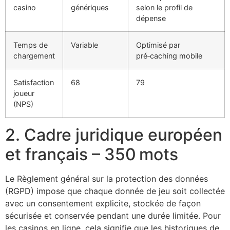
casino
génériques
selon le profil de
dépense
Temps de
Variable
Optimisé par
chargement
pré‑caching mobile
Satisfaction
68
79
joueur
(NPS)
2. Cadre juridique européen
et français – 350 mots
Le Règlement général sur la protection des données
(RGPD) impose que chaque donnée de jeu soit collectée
avec un consentement explicite, stockée de façon
sécurisée et conservée pendant une durée limitée. Pour
les casinos en ligne, cela signifie que les historiques de