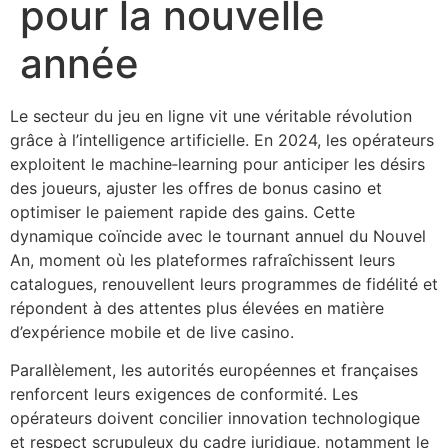
pour la nouvelle
année
Le secteur du jeu en ligne vit une véritable révolution
grâce à l’intelligence artificielle. En 2024, les opérateurs
exploitent le machine‑learning pour anticiper les désirs
des joueurs, ajuster les offres de bonus casino et
optimiser le paiement rapide des gains. Cette
dynamique coïncide avec le tournant annuel du Nouvel
An, moment où les plateformes rafraîchissent leurs
catalogues, renouvellent leurs programmes de fidélité et
répondent à des attentes plus élevées en matière
d’expérience mobile et de live casino.
Parallèlement, les autorités européennes et françaises
renforcent leurs exigences de conformité. Les
opérateurs doivent concilier innovation technologique
et respect scrupuleux du cadre juridique, notamment le