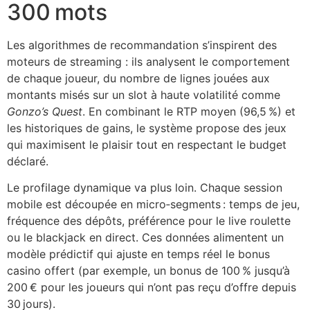
300 mots
Les algorithmes de recommandation s’inspirent des
moteurs de streaming : ils analysent le comportement
de chaque joueur, du nombre de lignes jouées aux
montants misés sur un slot à haute volatilité comme
Gonzo’s Quest
. En combinant le RTP moyen (96,5 %) et
les historiques de gains, le système propose des jeux
qui maximisent le plaisir tout en respectant le budget
déclaré.
Le profilage dynamique va plus loin. Chaque session
mobile est découpée en micro‑segments : temps de jeu,
fréquence des dépôts, préférence pour le live roulette
ou le blackjack en direct. Ces données alimentent un
modèle prédictif qui ajuste en temps réel le bonus
casino offert (par exemple, un bonus de 100 % jusqu’à
200 € pour les joueurs qui n’ont pas reçu d’offre depuis
30 jours).