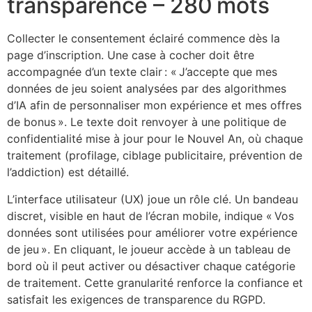
transparence – 280 mots
Collecter le consentement éclairé commence dès la
page d’inscription. Une case à cocher doit être
accompagnée d’un texte clair : « J’accepte que mes
données de jeu soient analysées par des algorithmes
d’IA afin de personnaliser mon expérience et mes offres
de bonus ». Le texte doit renvoyer à une politique de
confidentialité mise à jour pour le Nouvel An, où chaque
traitement (profilage, ciblage publicitaire, prévention de
l’addiction) est détaillé.
L’interface utilisateur (UX) joue un rôle clé. Un bandeau
discret, visible en haut de l’écran mobile, indique « Vos
données sont utilisées pour améliorer votre expérience
de jeu ». En cliquant, le joueur accède à un tableau de
bord où il peut activer ou désactiver chaque catégorie
de traitement. Cette granularité renforce la confiance et
satisfait les exigences de transparence du RGPD.