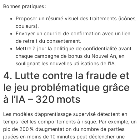
Bonnes pratiques :
Proposer un résumé visuel des traitements (icônes,
couleurs).
Envoyer un courriel de confirmation avec un lien
de retrait du consentement.
Mettre à jour la politique de confidentialité avant
chaque campagne de bonus du Nouvel An, en
soulignant les nouvelles utilisations de l’IA.
4. Lutte contre la fraude et
le jeu problématique grâce
à l’IA – 320 mots
Les modèles d’apprentissage supervisé détectent en
temps réel les comportements à risque. Par exemple, un
pic de 200 % d’augmentation du nombre de parties
jouées en moins de 10 minutes peut déclencher une