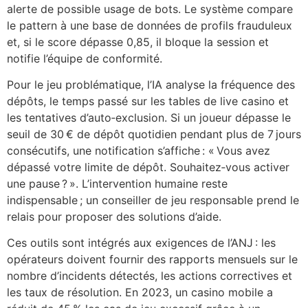
alerte de possible usage de bots. Le système compare
le pattern à une base de données de profils frauduleux
et, si le score dépasse 0,85, il bloque la session et
notifie l’équipe de conformité.
Pour le jeu problématique, l’IA analyse la fréquence des
dépôts, le temps passé sur les tables de live casino et
les tentatives d’auto‑exclusion. Si un joueur dépasse le
seuil de 30 € de dépôt quotidien pendant plus de 7 jours
consécutifs, une notification s’affiche : « Vous avez
dépassé votre limite de dépôt. Souhaitez‑vous activer
une pause ? ». L’intervention humaine reste
indispensable ; un conseiller de jeu responsable prend le
relais pour proposer des solutions d’aide.
Ces outils sont intégrés aux exigences de l’ANJ : les
opérateurs doivent fournir des rapports mensuels sur le
nombre d’incidents détectés, les actions correctives et
les taux de résolution. En 2023, un casino mobile a