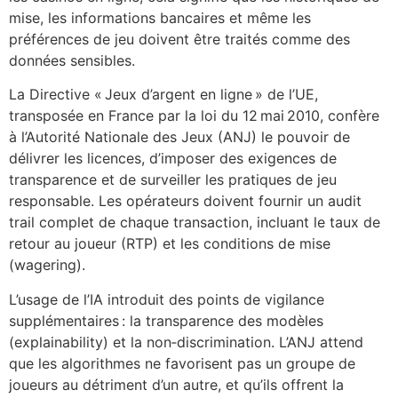
mise, les informations bancaires et même les
préférences de jeu doivent être traités comme des
données sensibles.
La Directive « Jeux d’argent en ligne » de l’UE,
transposée en France par la loi du 12 mai 2010, confère
à l’Autorité Nationale des Jeux (ANJ) le pouvoir de
délivrer les licences, d’imposer des exigences de
transparence et de surveiller les pratiques de jeu
responsable. Les opérateurs doivent fournir un audit
trail complet de chaque transaction, incluant le taux de
retour au joueur (RTP) et les conditions de mise
(wagering).
L’usage de l’IA introduit des points de vigilance
supplémentaires : la transparence des modèles
(explainability) et la non‑discrimination. L’ANJ attend
que les algorithmes ne favorisent pas un groupe de
joueurs au détriment d’un autre, et qu’ils offrent la