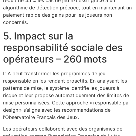
réduit de 45 % les cas de jeu excessif grâce à un
algorithme de détection précoce, tout en maintenant un
paiement rapide des gains pour les joueurs non
concernés.
5. Impact sur la
responsabilité sociale des
opérateurs – 260 mots
L’IA peut transformer les programmes de jeu
responsable en les rendant proactifs. En analysant les
patterns de mise, le système identifie les joueurs à
risque et leur propose automatiquement des limites de
mise personnalisées. Cette approche « responsable par
design » s’aligne avec les recommandations de
l’Observatoire Français des Jeux.
Les opérateurs collaborent avec des organismes de