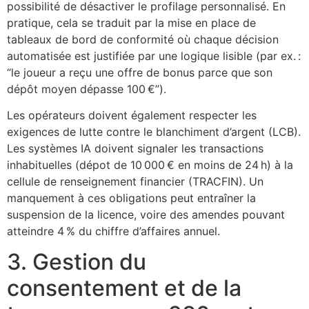
possibilité de désactiver le profilage personnalisé. En
pratique, cela se traduit par la mise en place de
tableaux de bord de conformité où chaque décision
automatisée est justifiée par une logique lisible (par ex. :
“le joueur a reçu une offre de bonus parce que son
dépôt moyen dépasse 100 €”).
Les opérateurs doivent également respecter les
exigences de lutte contre le blanchiment d’argent (LCB).
Les systèmes IA doivent signaler les transactions
inhabituelles (dépot de 10 000 € en moins de 24 h) à la
cellule de renseignement financier (TRACFIN). Un
manquement à ces obligations peut entraîner la
suspension de la licence, voire des amendes pouvant
atteindre 4 % du chiffre d’affaires annuel.
3. Gestion du
consentement et de la