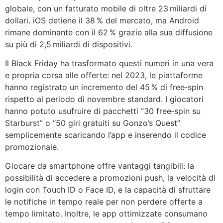
globale, con un fatturato mobile di oltre 23 miliardi di
dollari. iOS detiene il 38 % del mercato, ma Android
rimane dominante con il 62 % grazie alla sua diffusione
su più di 2,5 miliardi di dispositivi.
Il Black Friday ha trasformato questi numeri in una vera
e propria corsa alle offerte: nel 2023, le piattaforme
hanno registrato un incremento del 45 % di free‑spin
rispetto al periodo di novembre standard. I giocatori
hanno potuto usufruire di pacchetti “30 free‑spin su
Starburst” o “50 giri gratuiti su Gonzo’s Quest”
semplicemente scaricando l’app e inserendo il codice
promozionale.
Giocare da smartphone offre vantaggi tangibili: la
possibilità di accedere a promozioni push, la velocità di
login con Touch ID o Face ID, e la capacità di sfruttare
le notifiche in tempo reale per non perdere offerte a
tempo limitato. Inoltre, le app ottimizzate consumano