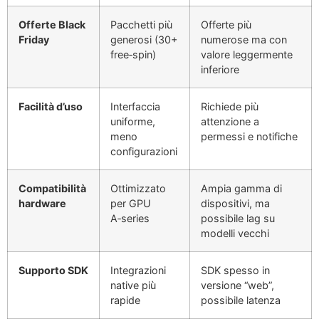
Offerte Black
Pacchetti più
Offerte più
Friday
generosi (30+
numerose ma con
free‑spin)
valore leggermente
inferiore
Facilità d’uso
Interfaccia
Richiede più
uniforme,
attenzione a
meno
permessi e notifiche
configurazioni
Compatibilità
Ottimizzato
Ampia gamma di
hardware
per GPU
dispositivi, ma
A‑series
possibile lag su
modelli vecchi
Supporto SDK
Integrazioni
SDK spesso in
native più
versione “web”,
rapide
possibile latenza