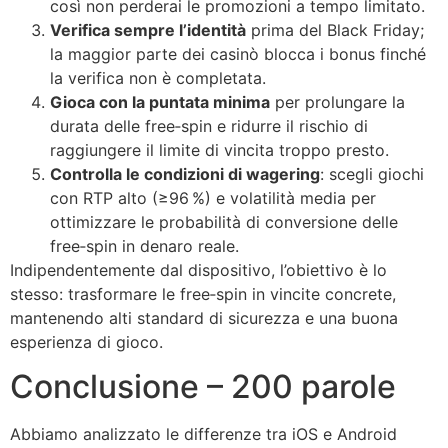
così non perderai le promozioni a tempo limitato.
Verifica sempre l’identità
prima del Black Friday;
la maggior parte dei casinò blocca i bonus finché
la verifica non è completata.
Gioca con la puntata minima
per prolungare la
durata delle free‑spin e ridurre il rischio di
raggiungere il limite di vincita troppo presto.
Controlla le condizioni di wagering
: scegli giochi
con RTP alto (≥96 %) e volatilità media per
ottimizzare le probabilità di conversione delle
free‑spin in denaro reale.
Indipendentemente dal dispositivo, l’obiettivo è lo
stesso: trasformare le free‑spin in vincite concrete,
mantenendo alti standard di sicurezza e una buona
esperienza di gioco.
Conclusione – 200 parole
Abbiamo analizzato le differenze tra iOS e Android