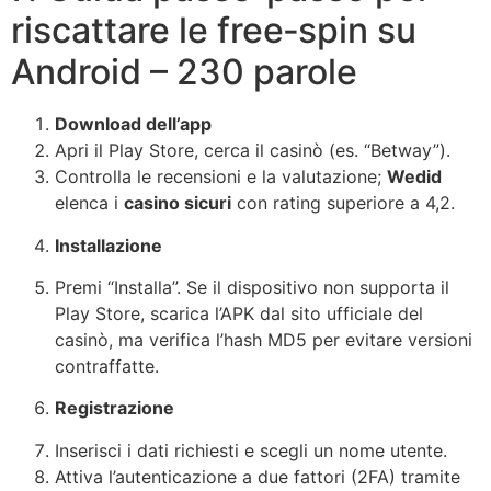
riscattare le free‑spin su
Android – 230 parole
Download dell’app
Apri il Play Store, cerca il casinò (es. “Betway”).
Controlla le recensioni e la valutazione;
Wedid
elenca i
casino sicuri
con rating superiore a 4,2.
Installazione
Premi “Installa”. Se il dispositivo non supporta il
Play Store, scarica l’APK dal sito ufficiale del
casinò, ma verifica l’hash MD5 per evitare versioni
contraffatte.
Registrazione
Inserisci i dati richiesti e scegli un nome utente.
Attiva l’autenticazione a due fattori (2FA) tramite