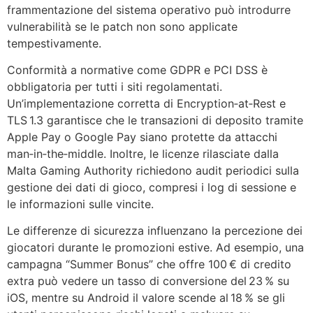
frammentazione del sistema operativo può introdurre
vulnerabilità se le patch non sono applicate
tempestivamente.
Conformità a normative come GDPR e PCI DSS è
obbligatoria per tutti i siti regolamentati.
Un’implementazione corretta di Encryption‑at‑Rest e
TLS 1.3 garantisce che le transazioni di deposito tramite
Apple Pay o Google Pay siano protette da attacchi
man‑in‑the‑middle. Inoltre, le licenze rilasciate dalla
Malta Gaming Authority richiedono audit periodici sulla
gestione dei dati di gioco, compresi i log di sessione e
le informazioni sulle vincite.
Le differenze di sicurezza influenzano la percezione dei
giocatori durante le promozioni estive. Ad esempio, una
campagna “Summer Bonus” che offre 100 € di credito
extra può vedere un tasso di conversione del 23 % su
iOS, mentre su Android il valore scende al 18 % se gli