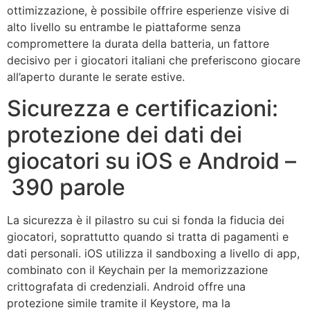
ottimizzazione, è possibile offrire esperienze visive di
alto livello su entrambe le piattaforme senza
compromettere la durata della batteria, un fattore
decisivo per i giocatori italiani che preferiscono giocare
all’aperto durante le serate estive.
Sicurezza e certificazioni:
protezione dei dati dei
giocatori su iOS e Android –
390 parole
La sicurezza è il pilastro su cui si fonda la fiducia dei
giocatori, soprattutto quando si tratta di pagamenti e
dati personali. iOS utilizza il sandboxing a livello di app,
combinato con il Keychain per la memorizzazione
crittografata di credenziali. Android offre una
protezione simile tramite il Keystore, ma la