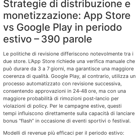
Strategie di distribuzione e
monetizzazione: App Store
vs Google Play in periodo
estivo – 390 parole
Le politiche di revisione differiscono notevolmente tra i
due store. L’App Store richiede una verifica manuale che
può durare da 3 a 7 giorni, ma garantisce una maggiore
coerenza di qualità. Google Play, al contrario, utilizza un
processo automatizzato con revisione successiva,
consentendo approvazioni in 24‑48 ore, ma con una
maggiore probabilità di rimozioni post‑lancio per
violazioni di policy. Per le campagne estive, questi
tempi influiscono direttamente sulla capacità di lanciare
bonus “flash” in occasione di eventi sportivi o festival.
Modelli di revenue più efficaci per il periodo estivo: