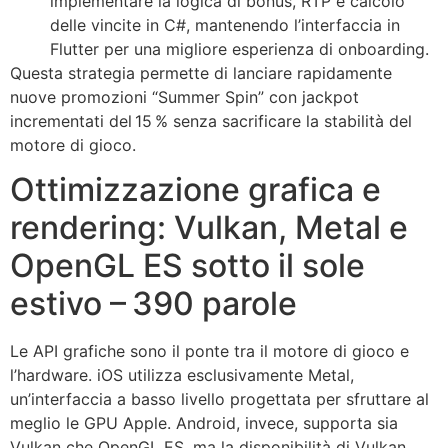
implementare la logica di bonus, RTP e calcolo
delle vincite in C#, mantenendo l’interfaccia in
Flutter per una migliore esperienza di onboarding.
Questa strategia permette di lanciare rapidamente
nuove promozioni “Summer Spin” con jackpot
incrementati del 15 % senza sacrificare la stabilità del
motore di gioco.
Ottimizzazione grafica e
rendering: Vulkan, Metal e
OpenGL ES sotto il sole
estivo – 390 parole
Le API grafiche sono il ponte tra il motore di gioco e
l’hardware. iOS utilizza esclusivamente Metal,
un’interfaccia a basso livello progettata per sfruttare al
meglio le GPU Apple. Android, invece, supporta sia
Vulkan che OpenGL ES, ma la disponibilità di Vulkan