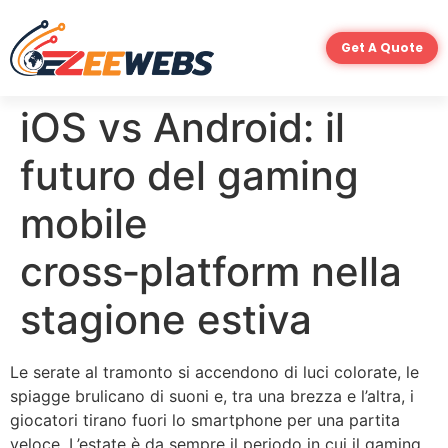
Get A Quote
iOS vs Android: il
futuro del gaming
mobile
cross‑platform nella
stagione estiva
Le serate al tramonto si accendono di luci colorate, le
spiagge brulicano di suoni e, tra una brezza e l’altra, i
giocatori tirano fuori lo smartphone per una partita
veloce. L’estate è da sempre il periodo in cui il gaming