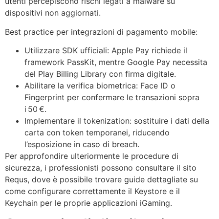
utenti percepiscono rischi legati a malware su
dispositivi non aggiornati.
Best practice per integrazioni di pagamento mobile:
Utilizzare SDK ufficiali: Apple Pay richiede il
framework PassKit, mentre Google Pay necessita
del Play Billing Library con firma digitale.
Abilitare la verifica biometrica: Face ID o
Fingerprint per confermare le transazioni sopra
i 50 €.
Implementare il tokenization: sostituire i dati della
carta con token temporanei, riducendo
l’esposizione in caso di breach.
Per approfondire ulteriormente le procedure di
sicurezza, i professionisti possono consultare il sito
Requs, dove è possibile trovare guide dettagliate su
come configurare correttamente il Keystore e il
Keychain per le proprie applicazioni iGaming.