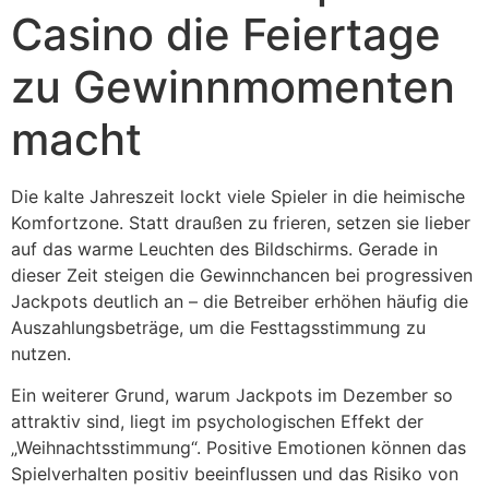
Casino die Feiertage
zu Gewinnmomenten
macht
Die kalte Jahreszeit lockt viele Spieler in die heimische
Komfortzone. Statt draußen zu frieren, setzen sie lieber
auf das warme Leuchten des Bildschirms. Gerade in
dieser Zeit steigen die Gewinnchancen bei progressiven
Jackpots deutlich an – die Betreiber erhöhen häufig die
Auszahlungsbeträge, um die Festtagsstimmung zu
nutzen.
Ein weiterer Grund, warum Jackpots im Dezember so
attraktiv sind, liegt im psychologischen Effekt der
„Weihnachtsstimmung“. Positive Emotionen können das
Spielverhalten positiv beeinflussen und das Risiko von