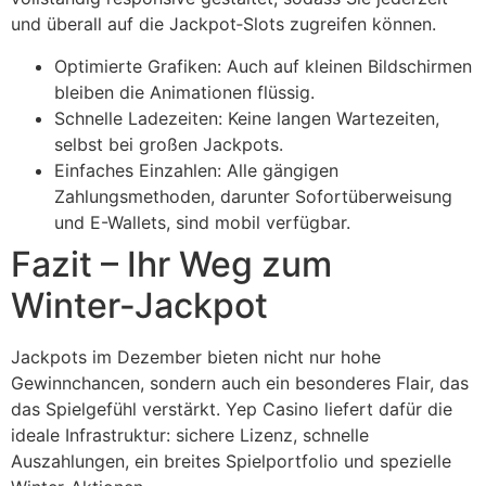
und überall auf die Jackpot‑Slots zugreifen können.
Optimierte Grafiken: Auch auf kleinen Bildschirmen
bleiben die Animationen flüssig.
Schnelle Ladezeiten: Keine langen Wartezeiten,
selbst bei großen Jackpots.
Einfaches Einzahlen: Alle gängigen
Zahlungsmethoden, darunter Sofortüberweisung
und E-Wallets, sind mobil verfügbar.
Fazit – Ihr Weg zum
Winter‑Jackpot
Jackpots im Dezember bieten nicht nur hohe
Gewinnchancen, sondern auch ein besonderes Flair, das
das Spielgefühl verstärkt. Yep Casino liefert dafür die
ideale Infrastruktur: sichere Lizenz, schnelle
Auszahlungen, ein breites Spielportfolio und spezielle