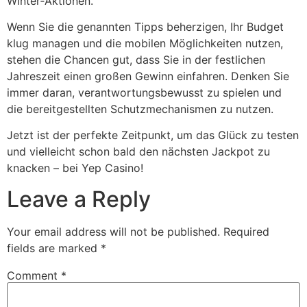
Winter‑Aktionen.
Wenn Sie die genannten Tipps beherzigen, Ihr Budget
klug managen und die mobilen Möglichkeiten nutzen,
stehen die Chancen gut, dass Sie in der festlichen
Jahreszeit einen großen Gewinn einfahren. Denken Sie
immer daran, verantwortungsbewusst zu spielen und
die bereitgestellten Schutzmechanismen zu nutzen.
Jetzt ist der perfekte Zeitpunkt, um das Glück zu testen
und vielleicht schon bald den nächsten Jackpot zu
knacken – bei Yep Casino!
Leave a Reply
Your email address will not be published.
Required
fields are marked
*
Comment
*