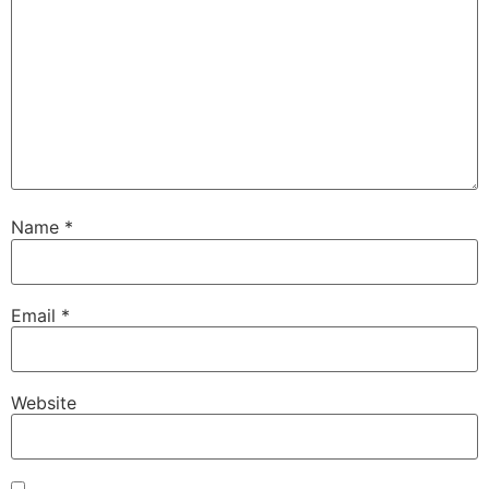
Name
*
Email
*
Website