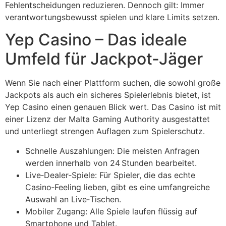
Fehlentscheidungen reduzieren. Dennoch gilt: Immer
verantwortungsbewusst spielen und klare Limits setzen.
Yep Casino – Das ideale
Umfeld für Jackpot‑Jäger
Wenn Sie nach einer Plattform suchen, die sowohl große
Jackpots als auch ein sicheres Spielerlebnis bietet, ist
Yep Casino einen genauen Blick wert. Das Casino ist mit
einer Lizenz der Malta Gaming Authority ausgestattet
und unterliegt strengen Auflagen zum Spielerschutz.
Schnelle Auszahlungen: Die meisten Anfragen
werden innerhalb von 24 Stunden bearbeitet.
Live‑Dealer‑Spiele: Für Spieler, die das echte
Casino‑Feeling lieben, gibt es eine umfangreiche
Auswahl an Live‑Tischen.
Mobiler Zugang: Alle Spiele laufen flüssig auf
Smartphone und Tablet.