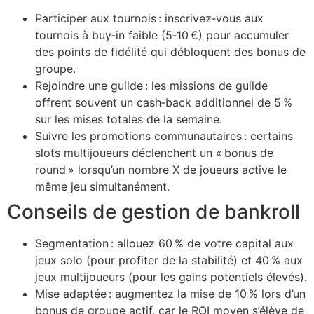
Participer aux tournois : inscrivez‑vous aux
tournois à buy‑in faible (5‑10 €) pour accumuler
des points de fidélité qui débloquent des bonus de
groupe.
Rejoindre une guilde : les missions de guilde
offrent souvent un cash‑back additionnel de 5 %
sur les mises totales de la semaine.
Suivre les promotions communautaires : certains
slots multijoueurs déclenchent un « bonus de
round » lorsqu’un nombre X de joueurs active le
même jeu simultanément.
Conseils de gestion de bankroll
Segmentation : allouez 60 % de votre capital aux
jeux solo (pour profiter de la stabilité) et 40 % aux
jeux multijoueurs (pour les gains potentiels élevés).
Mise adaptée : augmentez la mise de 10 % lors d’un
bonus de groupe actif, car le ROI moyen s’élève de