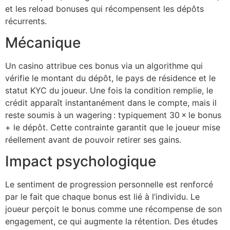
et les reload bonuses qui récompensent les dépôts
récurrents.
Mécanique
Un casino attribue ces bonus via un algorithme qui
vérifie le montant du dépôt, le pays de résidence et le
statut KYC du joueur. Une fois la condition remplie, le
crédit apparaît instantanément dans le compte, mais il
reste soumis à un wagering : typiquement 30 × le bonus
+ le dépôt. Cette contrainte garantit que le joueur mise
réellement avant de pouvoir retirer ses gains.
Impact psychologique
Le sentiment de progression personnelle est renforcé
par le fait que chaque bonus est lié à l’individu. Le
joueur perçoit le bonus comme une récompense de son
engagement, ce qui augmente la rétention. Des études