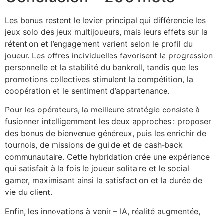
Les bonus restent le levier principal qui différencie les
jeux solo des jeux multijoueurs, mais leurs effets sur la
rétention et l’engagement varient selon le profil du
joueur. Les offres individuelles favorisent la progression
personnelle et la stabilité du bankroll, tandis que les
promotions collectives stimulent la compétition, la
coopération et le sentiment d’appartenance.
Pour les opérateurs, la meilleure stratégie consiste à
fusionner intelligemment les deux approches : proposer
des bonus de bienvenue généreux, puis les enrichir de
tournois, de missions de guilde et de cash‑back
communautaire. Cette hybridation crée une expérience
qui satisfait à la fois le joueur solitaire et le social
gamer, maximisant ainsi la satisfaction et la durée de
vie du client.
Enfin, les innovations à venir – IA, réalité augmentée,