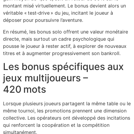
montant misé virtuellement. Le bonus devient alors un
véritable « test‑drive » du jeu, incitant le joueur à
déposer pour poursuivre l’aventure.
En résumé, les bonus solo offrent une valeur monétaire
directe, mais surtout un cadre psychologique qui
pousse le joueur à rester actif, à explorer de nouveaux
titres et à augmenter progressivement son bankroll.
Les bonus spécifiques aux
jeux multijoueurs –
420 mots
Lorsque plusieurs joueurs partagent la même table ou le
même tournoi, les promotions prennent une dimension
collective. Les opérateurs ont développé des incitations
qui renforcent la coopération et la compétition
simultanément.