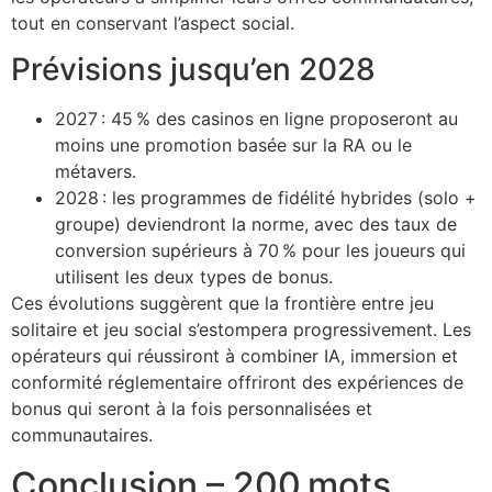
tout en conservant l’aspect social.
Prévisions jusqu’en 2028
2027 : 45 % des casinos en ligne proposeront au
moins une promotion basée sur la RA ou le
métavers.
2028 : les programmes de fidélité hybrides (solo +
groupe) deviendront la norme, avec des taux de
conversion supérieurs à 70 % pour les joueurs qui
utilisent les deux types de bonus.
Ces évolutions suggèrent que la frontière entre jeu
solitaire et jeu social s’estompera progressivement. Les
opérateurs qui réussiront à combiner IA, immersion et
conformité réglementaire offriront des expériences de
bonus qui seront à la fois personnalisées et
communautaires.
Conclusion – 200 mots