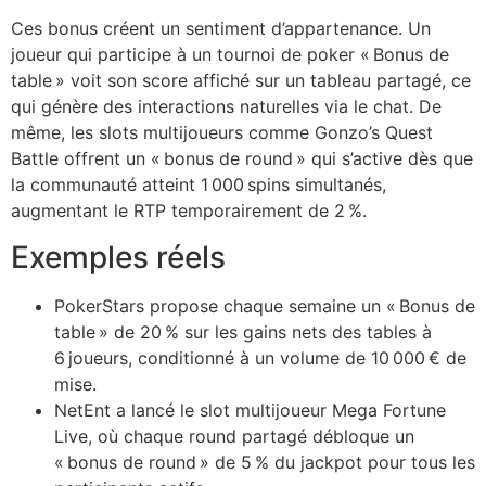
Ces bonus créent un sentiment d’appartenance. Un
joueur qui participe à un tournoi de poker « Bonus de
table » voit son score affiché sur un tableau partagé, ce
qui génère des interactions naturelles via le chat. De
même, les slots multijoueurs comme Gonzo’s Quest
Battle offrent un « bonus de round » qui s’active dès que
la communauté atteint 1 000 spins simultanés,
augmentant le RTP temporairement de 2 %.
Exemples réels
PokerStars propose chaque semaine un « Bonus de
table » de 20 % sur les gains nets des tables à
6 joueurs, conditionné à un volume de 10 000 € de
mise.
NetEnt a lancé le slot multijoueur Mega Fortune
Live, où chaque round partagé débloque un
« bonus de round » de 5 % du jackpot pour tous les