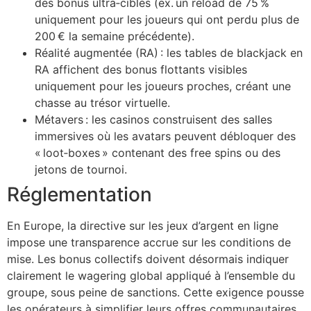
des bonus ultra‑ciblés (ex. un reload de 75 %
uniquement pour les joueurs qui ont perdu plus de
200 € la semaine précédente).
Réalité augmentée (RA) : les tables de blackjack en
RA affichent des bonus flottants visibles
uniquement pour les joueurs proches, créant une
chasse au trésor virtuelle.
Métavers : les casinos construisent des salles
immersives où les avatars peuvent débloquer des
« loot‑boxes » contenant des free spins ou des
jetons de tournoi.
Réglementation
En Europe, la directive sur les jeux d’argent en ligne
impose une transparence accrue sur les conditions de
mise. Les bonus collectifs doivent désormais indiquer
clairement le wagering global appliqué à l’ensemble du
groupe, sous peine de sanctions. Cette exigence pousse
les opérateurs à simplifier leurs offres communautaires,