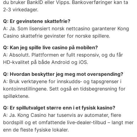
du bruker BankID eller Vipps. Bankoverføringer kan ta
2‑3 virkedager.
Q: Er gevinstene skattefrie?
A: Ja. Som lisensiert norsk nettcasino garanterer Kong
Casino skattefrie gevinster for norske spillere.
Q: Kan jeg spille live casino på mobilen?
A: Absolutt. Plattformen er fullt responsiv, og du får
HD‑kvalitet på både Android og iOS.
Q: Hvordan beskytter jeg meg mot overspending?
A: Bruk verktøyene for innskudds‑ og tapsgrenser i
kontoinnstillingene. Sett også en tidsbegrensning for
spilløktene.
Q: Er spillutvalget større enn i et fysisk kasino?
A: Ja. Kong Casino har tusenvis av automater, flere
bordspill og et omfattende live‑dealer‑tilbud – langt mer
enn de fleste fysiske lokaler.