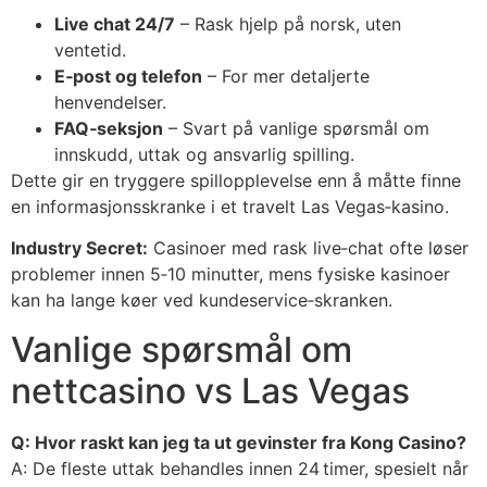
Live chat 24/7
– Rask hjelp på norsk, uten
ventetid.
E‑post og telefon
– For mer detaljerte
henvendelser.
FAQ‑seksjon
– Svart på vanlige spørsmål om
innskudd, uttak og ansvarlig spilling.
Dette gir en tryggere spillopplevelse enn å måtte finne
en informasjonsskranke i et travelt Las Vegas‑kasino.
Industry Secret:
Casinoer med rask live‑chat ofte løser
problemer innen 5‑10 minutter, mens fysiske kasinoer
kan ha lange køer ved kundeservice‑skranken.
Vanlige spørsmål om
nettcasino vs Las Vegas
Q: Hvor raskt kan jeg ta ut gevinster fra Kong Casino?
A: De fleste uttak behandles innen 24 timer, spesielt når