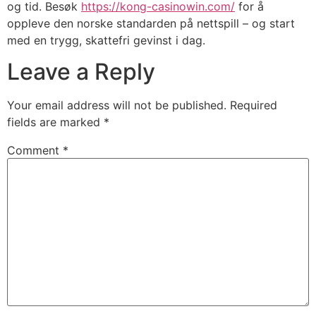
og tid. Besøk
https://kong-casinowin.com/
for å
oppleve den norske standarden på nettspill – og start
med en trygg, skattefri gevinst i dag.
Leave a Reply
Your email address will not be published.
Required
fields are marked
*
Comment
*