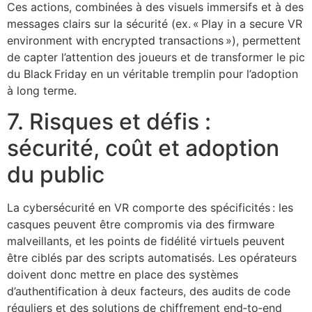
Ces actions, combinées à des visuels immersifs et à des
messages clairs sur la sécurité (ex. « Play in a secure VR
environment with encrypted transactions »), permettent
de capter l’attention des joueurs et de transformer le pic
du Black Friday en un véritable tremplin pour l’adoption
à long terme.
7. Risques et défis :
sécurité, coût et adoption
du public
La cybersécurité en VR comporte des spécificités : les
casques peuvent être compromis via des firmware
malveillants, et les points de fidélité virtuels peuvent
être ciblés par des scripts automatisés. Les opérateurs
doivent donc mettre en place des systèmes
d’authentification à deux facteurs, des audits de code
réguliers et des solutions de chiffrement end‑to‑end