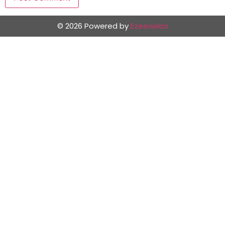
© 2026 Powered by
Ezeewebs