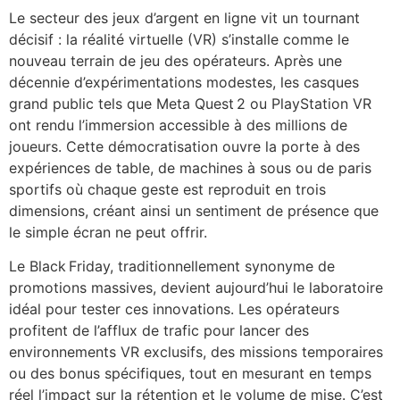
Le secteur des jeux d’argent en ligne vit un tournant
décisif : la réalité virtuelle (VR) s’installe comme le
nouveau terrain de jeu des opérateurs. Après une
décennie d’expérimentations modestes, les casques
grand public tels que Meta Quest 2 ou PlayStation VR
ont rendu l’immersion accessible à des millions de
joueurs. Cette démocratisation ouvre la porte à des
expériences de table, de machines à sous ou de paris
sportifs où chaque geste est reproduit en trois
dimensions, créant ainsi un sentiment de présence que
le simple écran ne peut offrir.
Le Black Friday, traditionnellement synonyme de
promotions massives, devient aujourd’hui le laboratoire
idéal pour tester ces innovations. Les opérateurs
profitent de l’afflux de trafic pour lancer des
environnements VR exclusifs, des missions temporaires
ou des bonus spécifiques, tout en mesurant en temps
réel l’impact sur la rétention et le volume de mise. C’est