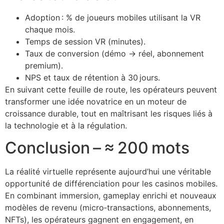
Adoption : % de joueurs mobiles utilisant la VR
chaque mois.
Temps de session VR (minutes).
Taux de conversion (démo → réel, abonnement
premium).
NPS et taux de rétention à 30 jours.
En suivant cette feuille de route, les opérateurs peuvent
transformer une idée novatrice en un moteur de
croissance durable, tout en maîtrisant les risques liés à
la technologie et à la régulation.
Conclusion – ≈ 200 mots
La réalité virtuelle représente aujourd’hui une véritable
opportunité de différenciation pour les casinos mobiles.
En combinant immersion, gameplay enrichi et nouveaux
modèles de revenu (micro‑transactions, abonnements,
NFTs), les opérateurs gagnent en engagement, en