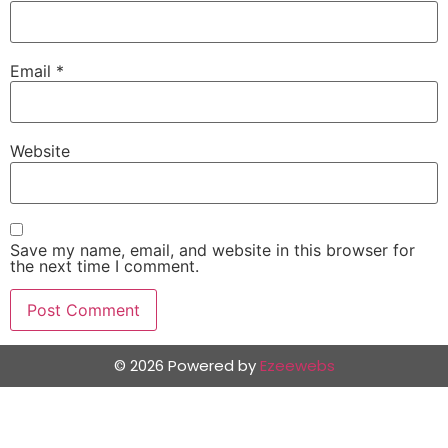
Email
*
Website
Save my name, email, and website in this browser for
the next time I comment.
© 2026 Powered by
Ezeewebs