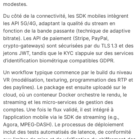
modestes.
Du côté de la connectivité, les SDK mobiles intègrent
les API 5G/4G, adaptant la qualité du stream en
fonction de la bande passante (technique de adaptive
bitrate). Les API de paiement (Stripe, PayPal,
crypto‑gateways) sont sécurisées par du TLS 1.3 et des
jetons JWT, tandis que le KYC s’appuie sur des services
d’identification biométrique compatibles GDPR.
Un workflow typique commence par le build du niveau
VR (modélisation, texturing, programmation des RTP et
des paylines). Le package est ensuite uploadé sur le
cloud, où un conteneur Docker orchestre le rendu, le
streaming et les micro‑services de gestion des
comptes. Une fois le flux validé, il est intégré à
l’application mobile via le SDK de streaming (e.g.,
Agora, MPEG‑DASH). Le processus de déploiement
inclut des tests automatisés de latence, de conformité