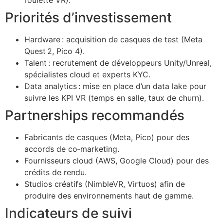
Priorités d’investissement
Hardware : acquisition de casques de test (Meta
Quest 2, Pico 4).
Talent : recrutement de développeurs Unity/Unreal,
spécialistes cloud et experts KYC.
Data analytics : mise en place d’un data lake pour
suivre les KPI VR (temps en salle, taux de churn).
Partnerships recommandés
Fabricants de casques (Meta, Pico) pour des
accords de co‑marketing.
Fournisseurs cloud (AWS, Google Cloud) pour des
crédits de rendu.
Studios créatifs (NimbleVR, Virtuos) afin de
produire des environnements haut de gamme.
Indicateurs de suivi