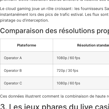
Le cloud gaming joue un rôle croissant : les fournisseurs 
instantanément lors des pics de trafic estival. Les flux son
piratage ou d’interception.
Comparaison des résolutions pr
Plateforme
Résolution standa
Operator A
1080p / 60 fps
Operator B
720p / 30 fps
Operator C
1080p / 60 fps
Ces données illustrent comment la combinaison de haute r
3. Les jeux phares du live cas