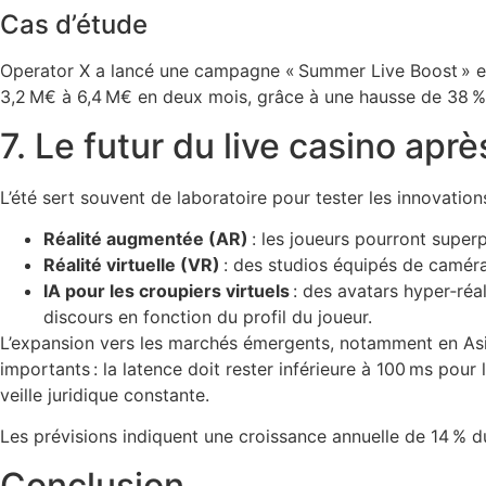
Cas d’étude
Operator X a lancé une campagne « Summer Live Boost » en
3,2 M€ à 6,4 M€ en deux mois, grâce à une hausse de 38 %
7. Le futur du live casino aprè
L’été sert souvent de laboratoire pour tester les innovation
Réalité augmentée (AR)
: les joueurs pourront superp
Réalité virtuelle (VR)
: des studios équipés de caméra
IA pour les croupiers virtuels
: des avatars hyper‑réal
discours en fonction du profil du joueur.
L’expansion vers les marchés émergents, notamment en Asie
importants : la latence doit rester inférieure à 100 ms pour l
veille juridique constante.
Les prévisions indiquent une croissance annuelle de 14 % du
Conclusion