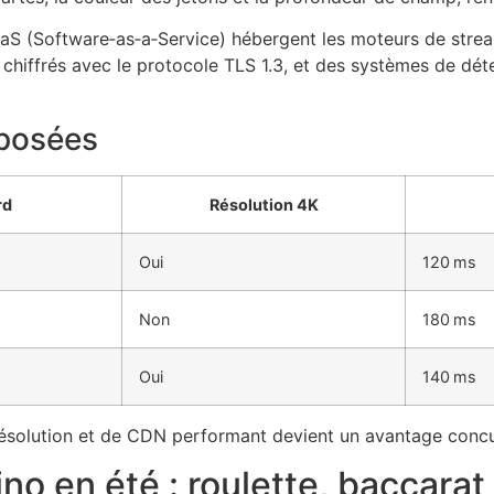
SaaS (Software‑as‑a‑Service) hébergent les moteurs de stre
t chiffrés avec le protocole TLS 1.3, et des systèmes de dét
oposées
rd
Résolution 4K
Oui
120 ms
Non
180 ms
Oui
140 ms
ésolution et de CDN performant devient un avantage concur
ino en été : roulette, baccara