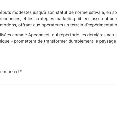
buts modestes jusqu’à son statut de norme estivale, en soul
 reconnues, et les stratégies marketing ciblées assurent une 
motions, offrant aux opérateurs un terrain d’expérimentati
alisées comme Apconnect, qui répertorie les dernières actu
ique – promettent de transformer durablement le paysage du 
are marked
*