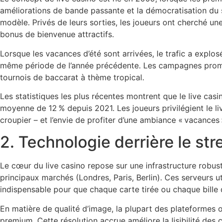
améliorations de bande passante et la démocratisation du 
modèle. Privés de leurs sorties, les joueurs ont cherché un
bonus de bienvenue attractifs.
Lorsque les vacances d’été sont arrivées, le trafic a explos
même période de l’année précédente. Les campagnes promot
tournois de baccarat à thème tropical.
Les statistiques les plus récentes montrent que le live cas
moyenne de 12 % depuis 2021. Les joueurs privilégient le liv
croupier – et l’envie de profiter d’une ambiance « vacances
2. Technologie derrière le str
Le cœur du live casino repose sur une infrastructure robus
principaux marchés (Londres, Paris, Berlin). Ces serveurs u
indispensable pour que chaque carte tirée ou chaque bille 
En matière de qualité d’image, la plupart des plateformes 
premium. Cette résolution accrue améliore la lisibilité des 