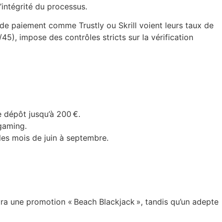
intégrité du processus.
s de paiement comme Trustly ou Skrill voient leurs taux de
5), impose des contrôles stricts sur la vérification
 dépôt jusqu’à 200 €.
 gaming.
es mois de juin à septembre.
evra une promotion « Beach Blackjack », tandis qu’un adepte