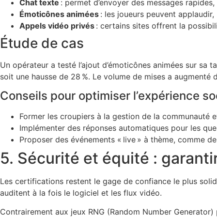
Chat texte
: permet d’envoyer des messages rapides,
Émoticônes animées
: les joueurs peuvent applaudir,
Appels vidéo privés
: certains sites offrent la possib
Étude de cas
Un opérateur a testé l’ajout d’émoticônes animées sur sa t
soit une hausse de 28 %. Le volume de mises a augmenté d
Conseils pour optimiser l’expérience so
Former les croupiers à la gestion de la communauté et
Implémenter des réponses automatiques pour les questi
Proposer des événements « live » à thème, comme des
5. Sécurité et équité : garant
Les certifications restent le gage de confiance le plus sol
auditent à la fois le logiciel et les flux vidéo.
Contrairement aux jeux RNG (Random Number Generator) purem