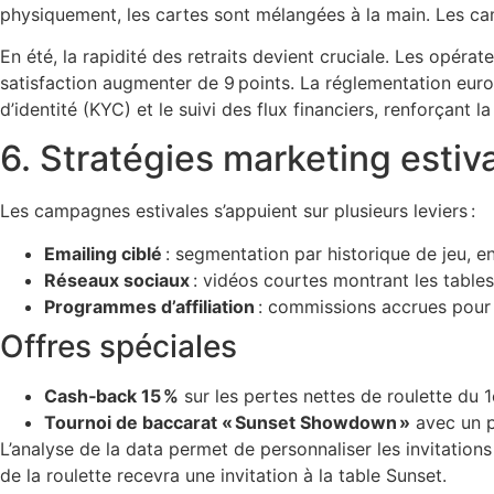
physiquement, les cartes sont mélangées à la main. Les cam
En été, la rapidité des retraits devient cruciale. Les opéra
satisfaction augmenter de 9 points. La réglementation europ
d’identité (KYC) et le suivi des flux financiers, renforçant l
6. Stratégies marketing estiva
Les campagnes estivales s’appuient sur plusieurs leviers :
Emailing ciblé
: segmentation par historique de jeu, 
Réseaux sociaux
: vidéos courtes montrant les table
Programmes d’affiliation
: commissions accrues pour 
Offres spéciales
Cash‑back 15 %
sur les pertes nettes de roulette du 1e
Tournoi de baccarat « Sunset Showdown »
avec un p
L’analyse de la data permet de personnaliser les invitation
de la roulette recevra une invitation à la table Sunset.