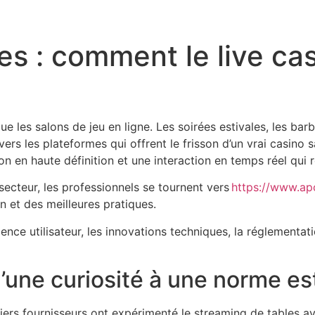
les : comment le live ca
ue les salons de jeu en ligne. Les soirées estivales, les bar
 vers les plateformes qui offrent le frisson d’un vrai casino
on en haute définition et une interaction en temps réel qui r
ecteur, les professionnels se tournent vers
https://www.apc
on et des meilleures pratiques.
nce utilisateur, les innovations techniques, la réglementati
 d’une curiosité à une norme es
miers fournisseurs ont expérimenté le streaming de tables 