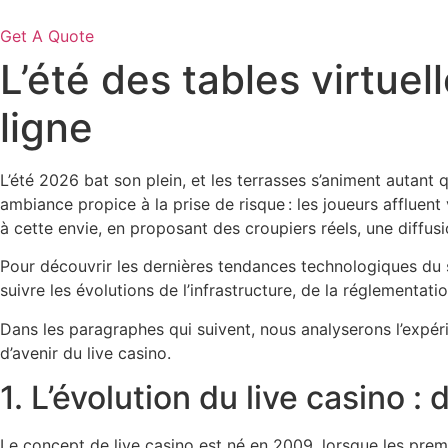
Skip
to
Get A Quote
content
L’été des tables virtuel
ligne
L’été 2026 bat son plein, et les terrasses s’animent autant q
ambiance propice à la prise de risque : les joueurs affluent
à cette envie, en proposant des croupiers réels, une diffusi
Pour découvrir les dernières tendances technologiques du s
suivre les évolutions de l’infrastructure, de la réglementati
Dans les paragraphes qui suivent, nous analyserons l’expérie
d’avenir du live casino.
1. L’évolution du live casino :
Le concept de live casino est né en 2009, lorsque les pre