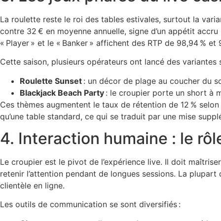
La roulette reste le roi des tables estivales, surtout la var
contre 32 € en moyenne annuelle, signe d’un appétit accru pou
« Player » et le « Banker » affichent des RTP de 98,94 % et
Cette saison, plusieurs opérateurs ont lancé des variantes s
Roulette Sunset
: un décor de plage au coucher du so
Blackjack Beach Party
: le croupier porte un short à 
Ces thèmes augmentent le taux de rétention de 12 % selon 
qu’une table standard, ce qui se traduit par une mise suppl
4. Interaction humaine : le rô
Le croupier est le pivot de l’expérience live. Il doit maîtri
retenir l’attention pendant de longues sessions. La plupart 
clientèle en ligne.
Les outils de communication se sont diversifiés :