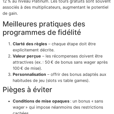
12 % au niveau Platinum. Les tours gratuits sont souvent
associés à des multiplicateurs, augmentant le potentiel
de gain.
Meilleures pratiques des
programmes de fidélité
Clarté des règles
– chaque étape doit être
explicitement décrite.
Valeur perçue
– les récompenses doivent être
attractives (ex. : 50 € de bonus sans wager après
100 € de mise).
Personnalisation
– offrir des bonus adaptés aux
habitudes de jeu (slots vs table games).
Pièges à éviter
Conditions de mise opaques
: un bonus « sans
wager » qui impose néanmoins des restrictions
cachées.