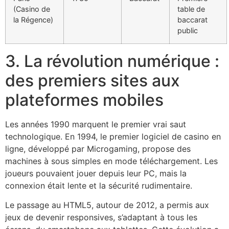
(Casino de
table de
la Régence)
baccarat
public
3. La révolution numérique :
des premiers sites aux
plateformes mobiles
Les années 1990 marquent le premier vrai saut
technologique. En 1994, le premier logiciel de casino en
ligne, développé par Microgaming, propose des
machines à sous simples en mode téléchargement. Les
joueurs pouvaient jouer depuis leur PC, mais la
connexion était lente et la sécurité rudimentaire.
Le passage au HTML5, autour de 2012, a permis aux
jeux de devenir responsives, s’adaptant à tous les