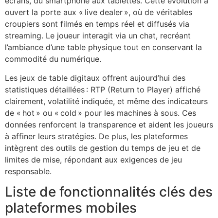
écrans, du smartphone aux tablettes. Cette évolution a
ouvert la porte aux « live dealer », où de véritables
croupiers sont filmés en temps réel et diffusés via
streaming. Le joueur interagit via un chat, recréant
l’ambiance d’une table physique tout en conservant la
commodité du numérique.
Les jeux de table digitaux offrent aujourd’hui des
statistiques détaillées : RTP (Return to Player) affiché
clairement, volatilité indiquée, et même des indicateurs
de « hot » ou « cold » pour les machines à sous. Ces
données renforcent la transparence et aident les joueurs
à affiner leurs stratégies. De plus, les plateformes
intègrent des outils de gestion du temps de jeu et de
limites de mise, répondant aux exigences de jeu
responsable.
Liste de fonctionnalités clés des
plateformes mobiles