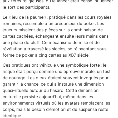
aux fêtes religieuses, où le lancer était censé influencer
le sort des participants.
Le « jeu de la paume », pratiqué dans les cours royales
romaines, ressemble à un précurseur du poker. Les
joueurs misaient des pièces sur la combinaison de
cartes cachées, échangeant ensuite leurs mains dans
une phase de bluff. Ce mécanisme de mise et de
révélation a traversé les siècles, se réinventant sous
forme de poker à cinq cartes au XIXᵉ siècle.
Ces pratiques ont véhiculé une symbolique forte : le
risque était perçu comme une épreuve morale, un test
de courage. Les dieux étaient souvent invoqués pour
garantir la chance, ce qui a instauré une dimension
quasi‑rituelle autour du hasard. Cette dimension
culturelle persiste aujourd’hui, même dans les
environnements virtuels où les avatars remplacent les
corps, mais le besoin d’émotion et de suspense reste
identique.