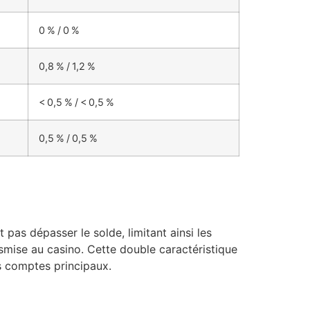
0 % / 0 %
0,8 % / 1,2 %
< 0,5 % / < 0,5 %
0,5 % / 0,5 %
 pas dépasser le solde, limitant ainsi les
smise au casino. Cette double caractéristique
 comptes principaux.