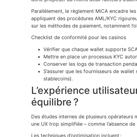
Parallèlement, le règlement MiCA encadre les 
appliquent des procédures AML/KYC rigoureus
sur les méthodes de paiement, notamment l’ob
Checklist de conformité pour les casinos
Vérifier que chaque wallet supporte SCA
Mettre en place un processus KYC automa
Conserver les logs de transaction penda
S’assurer que les fournisseurs de wallet
stablecoins).
L’expérience utilisateur
équilibre ?
Des études internes de plusieurs opérateurs m
une UX trop simplifiée – comme l’absence de v
Les techniques d’optimisation incluent :