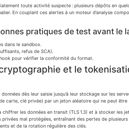
tement toute activité suspecte : plusieurs dépôts en que
rnalier. En couplant ces alertes à un moteur d’analyse compo
onnes pratiques de test avant le
es dans le sandbox.
uffisants, refus de SCA).
ook pour vérifier la conformité du format.
 cryptographie et le tokenisat
onnées dès leur saisie jusqu’à leur stockage sur les serveu
 carte, clé privée) par un jeton aléatoire qui ne peut être 
hiffrer les données en transit (TLS 1.3) et à stocker les j
s privées mal protégées, entraînant des pertes de plusieurs m
nts et de la rotation régulière des clés.