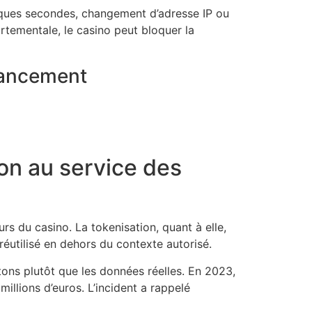
lques secondes, changement d’adresse IP ou
rtementale, le casino peut bloquer la
 lancement
ion au service des
rs du casino. La tokenisation, quant à elle,
réutilisé en dehors du contexte autorisé.
etons plutôt que les données réelles. En 2023,
illions d’euros. L’incident a rappelé