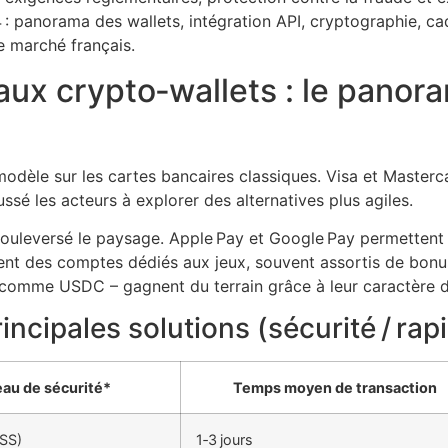
: panorama des wallets, intégration API, cryptographie, cad
e marché français.
ux crypto‑wallets : le panor
odèle sur les cartes bancaires classiques. Visa et Mastercard
ussé les acteurs à explorer des alternatives plus agiles.
ouleversé le paysage. Apple Pay et Google Pay permettent 
frent des comptes dédiés aux jeux, souvent assortis de bonu
s comme USDC – gagnent du terrain grâce à leur caractère dé
cipales solutions (sécurité / rapid
au de sécurité*
Temps moyen de transaction
DSS)
1‑3 jours