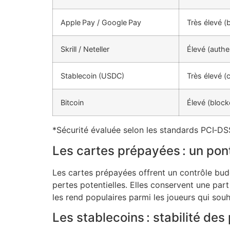
Apple Pay / Google Pay
Très élevé (
Skrill / Neteller
Élevé (authe
Stablecoin (USDC)
Très élevé (
Bitcoin
Élevé (block
*Sécurité évaluée selon les standards PCI‑DS
Les cartes prépayées : un pont
Les cartes prépayées offrent un contrôle budgét
pertes potentielles. Elles conservent une par
les rend populaires parmi les joueurs qui sou
Les stablecoins : stabilité des