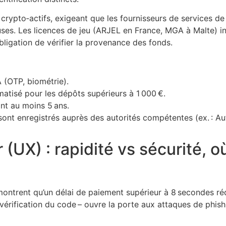
crypto‑actifs, exigeant que les fournisseurs de services d
es. Les licences de jeu (ARJEL en France, MGA à Malte) in
ligation de vérifier la provenance des fonds.
 (OTP, biométrie).
tisé pour les dépôts supérieurs à 1 000 €.
nt au moins 5 ans.
 sont enregistrés auprès des autorités compétentes (ex. : A
 (UX) : rapidité vs sécurité, o
ontrent qu’un délai de paiement supérieur à 8 secondes réd
érification du code – ouvre la porte aux attaques de phish