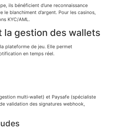
pe, ils bénéficient d’une reconnaissance
 le blanchiment d’argent. Pour les casinos,
tions KYC/AML.
 la gestion des wallets
a plateforme de jeu. Elle permet
otification en temps réel.
gestion multi‑wallet) et Paysafe (spécialiste
de validation des signatures webhook,
audes