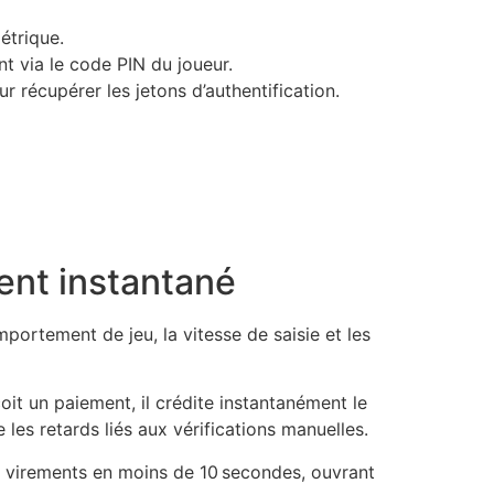
étrique.
t via le code PIN du joueur.
r récupérer les jetons d’authentification.
ent instantané
omportement de jeu, la vitesse de saisie et les
oit un paiement, il crédite instantanément le
 les retards liés aux vérifications manuelles.
s virements en moins de 10 secondes, ouvrant