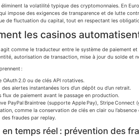
 éliminent la volatilité typique des cryptomonnaies. En Euro
ui impose des exigences de transparence et de lutte contre
que de fluctuation du capital, tout en respectant les obliga
mment les casinos automatisent
agit comme le traducteur entre le système de paiement et l
ntité, autorisation de transaction, mise à jour du solde et n
prennent :
de OAuth 2.0 ou de clés API rotatives.
des alertes instantanées lors d’un dépôt ou d’un retrait.
 flux de paiement avant le passage en production.
ouve PayPal Braintree (supporte Apple Pay), Stripe Connect (
ion, comme la conservation de clés en clair ou l’absence 
 des fraudes par replay.
 en temps réel : prévention des fr