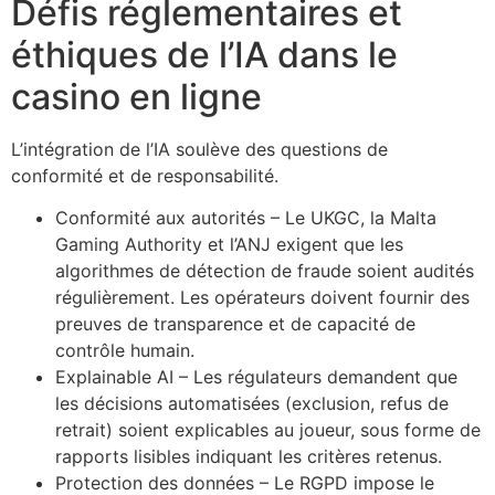
Défis réglementaires et
éthiques de l’IA dans le
casino en ligne
L’intégration de l’IA soulève des questions de
conformité et de responsabilité.
Conformité aux autorités – Le UKGC, la Malta
Gaming Authority et l’ANJ exigent que les
algorithmes de détection de fraude soient audités
régulièrement. Les opérateurs doivent fournir des
preuves de transparence et de capacité de
contrôle humain.
Explainable AI – Les régulateurs demandent que
les décisions automatisées (exclusion, refus de
retrait) soient explicables au joueur, sous forme de
rapports lisibles indiquant les critères retenus.
Protection des données – Le RGPD impose le