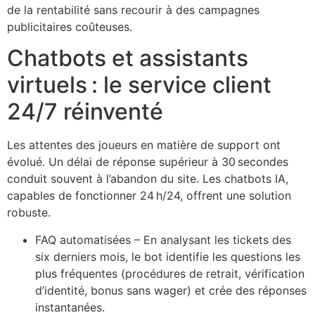
de la rentabilité sans recourir à des campagnes
publicitaires coûteuses.
Chatbots et assistants
virtuels : le service client
24/7 réinventé
Les attentes des joueurs en matière de support ont
évolué. Un délai de réponse supérieur à 30 secondes
conduit souvent à l’abandon du site. Les chatbots IA,
capables de fonctionner 24 h/24, offrent une solution
robuste.
FAQ automatisées – En analysant les tickets des
six derniers mois, le bot identifie les questions les
plus fréquentes (procédures de retrait, vérification
d’identité, bonus sans wager) et crée des réponses
instantanées.