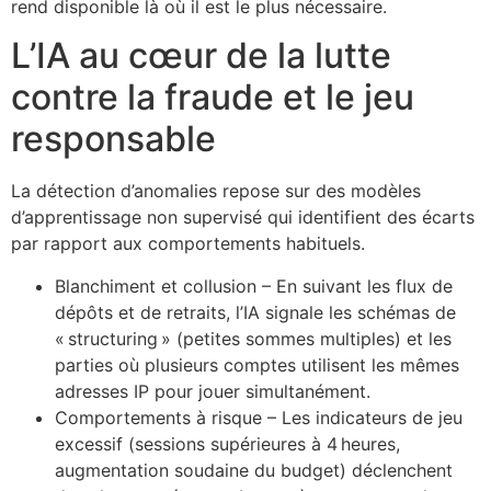
rend disponible là où il est le plus nécessaire.
L’IA au cœur de la lutte
contre la fraude et le jeu
responsable
La détection d’anomalies repose sur des modèles
d’apprentissage non supervisé qui identifient des écarts
par rapport aux comportements habituels.
Blanchiment et collusion – En suivant les flux de
dépôts et de retraits, l’IA signale les schémas de
« structuring » (petites sommes multiples) et les
parties où plusieurs comptes utilisent les mêmes
adresses IP pour jouer simultanément.
Comportements à risque – Les indicateurs de jeu
excessif (sessions supérieures à 4 heures,
augmentation soudaine du budget) déclenchent