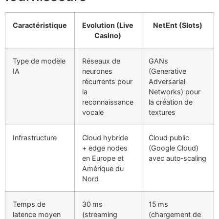
Caractéristique
Evolution (Live
NetEnt (Slots)
Casino)
Type de modèle
Réseaux de
GANs
IA
neurones
(Generative
récurrents pour
Adversarial
la
Networks) pour
reconnaissance
la création de
vocale
textures
Infrastructure
Cloud hybride
Cloud public
+ edge nodes
(Google Cloud)
en Europe et
avec auto‑scaling
Amérique du
Nord
Temps de
30 ms
15 ms
latence moyen
(streaming
(chargement de