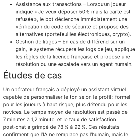
Assistance aux transactions – Lorsqu’un joueur
indique « Je veux déposer 50 € mais la carte est
refusée », le bot déclenche immédiatement une
vérification du code de sécurité et propose des
alternatives (portefeuilles électroniques, crypto).
Gestion de litiges – En cas de différend sur un
gain, le système récupère les logs de jeu, applique
les règles de la licence française et propose une
résolution ou une escalade vers un agent humain.
Études de cas
Un opérateur français a déployé un assistant virtuel
capable de personnaliser le ton selon le profil : formel
pour les joueurs à haut risque, plus détendu pour les
novices. Le temps moyen de résolution est passé de
7 minutes à 1,2 minute, et le taux de satisfaction
post‑chat a grimpé de 78 % à 92 %. Ces résultats
confirment que l’IA ne remplace pas l’humain, mais le