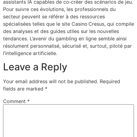
assistants IA capables de co‑créer des scénarios de jeu.
Pour suivre ces évolutions, les professionnels du
secteur peuvent se référer à des ressources
spécialisées telles que le site Casino Cresus, qui compile
des analyses et des guides utiles sur les nouvelles
tendances. L’avenir du gambling en ligne semble ainsi
résolument personnalisé, sécurisé et, surtout, piloté par
l’intelligence artificielle.
Leave a Reply
Your email address will not be published.
Required
fields are marked
*
Comment
*