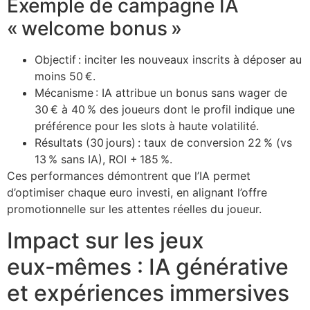
Exemple de campagne IA
« welcome bonus »
Objectif : inciter les nouveaux inscrits à déposer au
moins 50 €.
Mécanisme : IA attribue un bonus sans wager de
30 € à 40 % des joueurs dont le profil indique une
préférence pour les slots à haute volatilité.
Résultats (30 jours) : taux de conversion 22 % (vs
13 % sans IA), ROI + 185 %.
Ces performances démontrent que l’IA permet
d’optimiser chaque euro investi, en alignant l’offre
promotionnelle sur les attentes réelles du joueur.
Impact sur les jeux
eux‑mêmes : IA générative
et expériences immersives