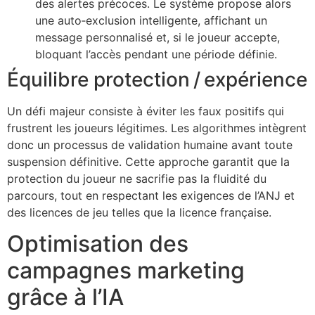
des alertes précoces. Le système propose alors
une auto‑exclusion intelligente, affichant un
message personnalisé et, si le joueur accepte,
bloquant l’accès pendant une période définie.
Équilibre protection / expérience
Un défi majeur consiste à éviter les faux positifs qui
frustrent les joueurs légitimes. Les algorithmes intègrent
donc un processus de validation humaine avant toute
suspension définitive. Cette approche garantit que la
protection du joueur ne sacrifie pas la fluidité du
parcours, tout en respectant les exigences de l’ANJ et
des licences de jeu telles que la licence française.
Optimisation des
campagnes marketing
grâce à l’IA