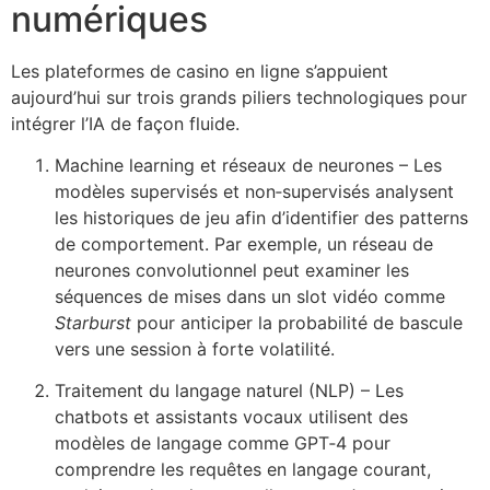
numériques
Les plateformes de casino en ligne s’appuient
aujourd’hui sur trois grands piliers technologiques pour
intégrer l’IA de façon fluide.
Machine learning et réseaux de neurones – Les
modèles supervisés et non‑supervisés analysent
les historiques de jeu afin d’identifier des patterns
de comportement. Par exemple, un réseau de
neurones convolutionnel peut examiner les
séquences de mises dans un slot vidéo comme
Starburst
pour anticiper la probabilité de bascule
vers une session à forte volatilité.
Traitement du langage naturel (NLP) – Les
chatbots et assistants vocaux utilisent des
modèles de langage comme GPT‑4 pour
comprendre les requêtes en langage courant,