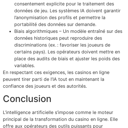
consentement explicite pour le traitement des
données de jeu. Les systèmes IA doivent garantir
l’anonymisation des profils et permettre la
portabilité des données sur demande.
Biais algorithmiques – Un modèle entraîné sur des
données historiques peut reproduire des
discriminations (ex. : favoriser les joueurs de
certains pays). Les opérateurs doivent mettre en
place des audits de biais et ajuster les poids des
variables.
En respectant ces exigences, les casinos en ligne
peuvent tirer parti de l’IA tout en maintenant la
confiance des joueurs et des autorités.
Conclusion
L’intelligence artificielle s’impose comme le moteur
principal de la transformation du casino en ligne. Elle
offre aux opérateurs des outils puissants pour