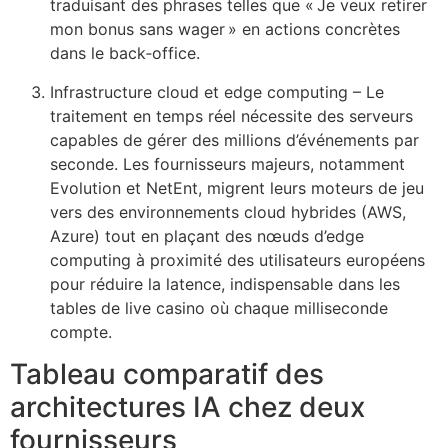
traduisant des phrases telles que « Je veux retirer
mon bonus sans wager » en actions concrètes
dans le back‑office.
Infrastructure cloud et edge computing – Le
traitement en temps réel nécessite des serveurs
capables de gérer des millions d’événements par
seconde. Les fournisseurs majeurs, notamment
Evolution et NetEnt, migrent leurs moteurs de jeu
vers des environnements cloud hybrides (AWS,
Azure) tout en plaçant des nœuds d’edge
computing à proximité des utilisateurs européens
pour réduire la latence, indispensable dans les
tables de live casino où chaque milliseconde
compte.
Tableau comparatif des
architectures IA chez deux
fournisseurs