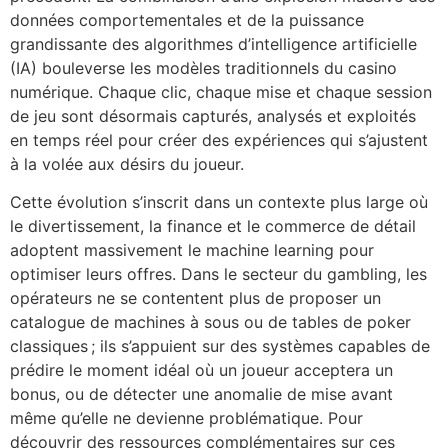
données comportementales et de la puissance
grandissante des algorithmes d’intelligence artificielle
(IA) bouleverse les modèles traditionnels du casino
numérique. Chaque clic, chaque mise et chaque session
de jeu sont désormais capturés, analysés et exploités
en temps réel pour créer des expériences qui s’ajustent
à la volée aux désirs du joueur.
Cette évolution s’inscrit dans un contexte plus large où
le divertissement, la finance et le commerce de détail
adoptent massivement le machine learning pour
optimiser leurs offres. Dans le secteur du gambling, les
opérateurs ne se contentent plus de proposer un
catalogue de machines à sous ou de tables de poker
classiques ; ils s’appuient sur des systèmes capables de
prédire le moment idéal où un joueur acceptera un
bonus, ou de détecter une anomalie de mise avant
même qu’elle ne devienne problématique. Pour
découvrir des ressources complémentaires sur ces