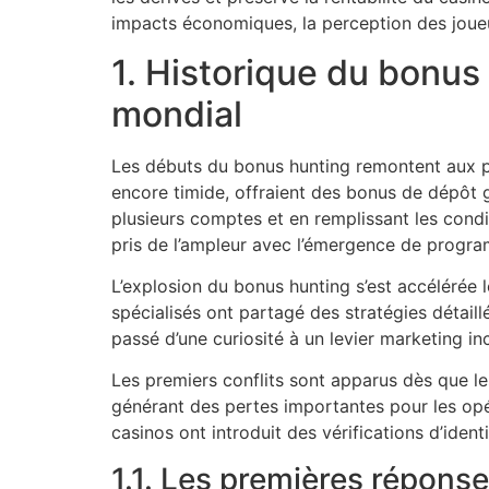
impacts économiques, la perception des joueur
1. Historique du bonus
mondial
Les débuts du bonus hunting remontent aux pre
encore timide, offraient des bonus de dépôt 
plusieurs comptes et en remplissant les condit
pris de l’ampleur avec l’émergence de progra
L’explosion du bonus hunting s’est accélérée
spécialisés ont partagé des stratégies détai
passé d’une curiosité à un levier marketing in
Les premiers conflits sont apparus dès que l
générant des pertes importantes pour les opé
casinos ont introduit des vérifications d’identi
1.1. Les premières réponse