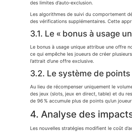
des limites d’auto‑exclusion.
Les algorithmes de suivi du comportement dét
des vérifications supplémentaires. Cette appr
3.1. Le « bonus à usage un
Le bonus à usage unique attribue une offre non
ce qui empêche les joueurs de créer plusieur
l’attrait d’une offre exclusive.
3.2. Le système de points d
Au lieu de récompenser uniquement le volume d
des jeux (slots, jeux en direct, table) et du 
de 96 % accumule plus de points qu’un joueu
4. Analyse des impact
Les nouvelles stratégies modifient le coût d’a