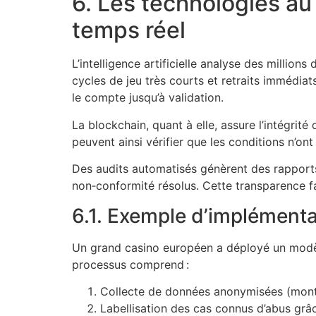
6. Les technologies au 
temps réel
L’intelligence artificielle analyse des million
cycles de jeu très courts et retraits immédia
le compte jusqu’à validation.
La blockchain, quant à elle, assure l’intégri
peuvent ainsi vérifier que les conditions n’on
Des audits automatisés génèrent des rapports 
non‑conformité résolus. Cette transparence fa
6.1. Exemple d’implémenta
Un grand casino européen a déployé un modèl
processus comprend :
Collecte de données anonymisées (monta
Labellisation des cas connus d’abus grâ