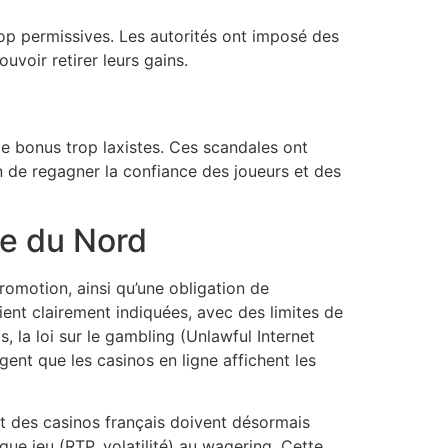
op permissives. Les autorités ont imposé des
uvoir retirer leurs gains.
e bonus trop laxistes. Ces scandales ont
n de regagner la confiance des joueurs et des
ue du Nord
omotion, ainsi qu’une obligation de
ent clairement indiquées, avec des limites de
, la loi sur le gambling (Unlawful Internet
ent que les casinos en ligne affichent les
rt des casinos français doivent désormais
ue jeu (RTP, volatilité) au wagering. Cette