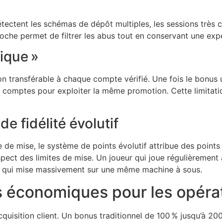
ectent les schémas de dépôt multiples, les sessions très co
oche permet de filtrer les abus tout en conservant une expér
ique »
 transférable à chaque compte vérifié. Une fois le bonus uti
s comptes pour exploiter la même promotion. Cette limitatio
e fidélité évolutif
e mise, le système de points évolutif attribue des points e
respect des limites de mise. Un joueur qui joue régulièremen
r qui mise massivement sur une même machine à sous.
s économiques pour les opéra
cquisition client. Un bonus traditionnel de 100 % jusqu’à 2