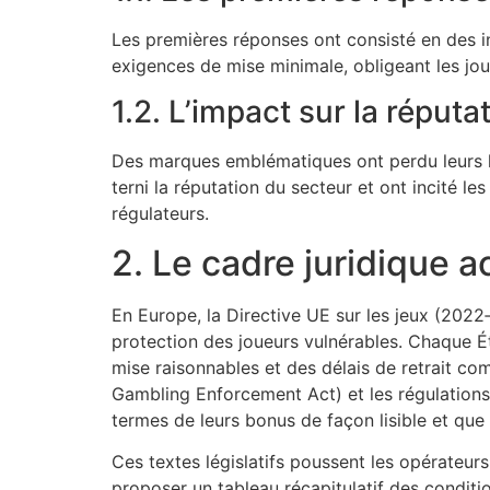
Les premières réponses ont consisté en des i
exigences de mise minimale, obligeant les joue
1.2. L’impact sur la réput
Des marques emblématiques ont perdu leurs l
terni la réputation du secteur et ont incité 
régulateurs.
2. Le cadre juridique 
En Europe, la Directive UE sur les jeux (202
protection des joueurs vulnérables. Chaque É
mise raisonnables et des délais de retrait com
Gambling Enforcement Act) et les régulations 
termes de leurs bonus de façon lisible et que 
Ces textes législatifs poussent les opérateur
proposer un tableau récapitulatif des conditi