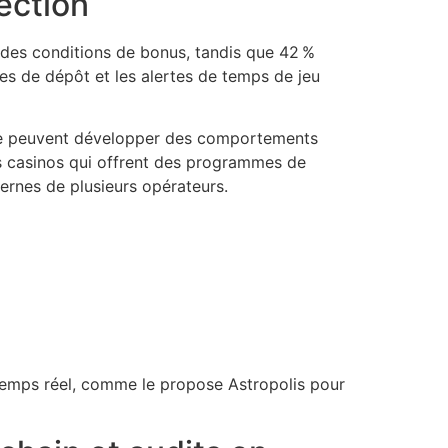
ection
 des conditions de bonus, tandis que 42 %
tes de dépôt et les alertes de temps de jeu
rôle peuvent développer des comportements
 Les casinos qui offrent des programmes de
ernes de plusieurs opérateurs.
n temps réel, comme le propose Astropolis pour