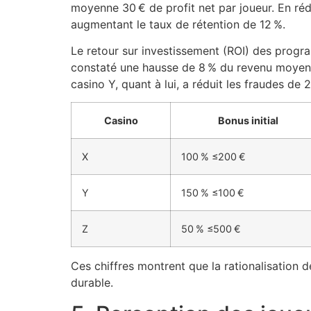
moyenne 30 € de profit net par joueur. En réd
augmentant le taux de rétention de 12 %.
Le retour sur investissement (ROI) des progra
constaté une hausse de 8 % du revenu moyen p
casino Y, quant à lui, a réduit les fraudes de 
Casino
Bonus initial
X
100 % ≤200 €
Y
150 % ≤100 €
Z
50 % ≤500 €
Ces chiffres montrent que la rationalisation 
durable.