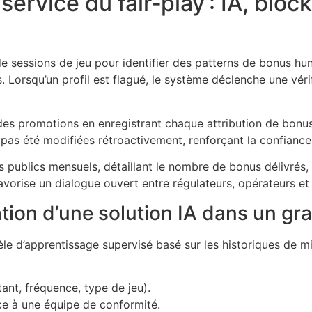
service du fair‑play : IA, bloc
s de sessions de jeu pour identifier des patterns de bonus hu
ts. Lorsqu’un profil est flagué, le système déclenche une v
té des promotions en enregistrant chaque attribution de bonu
t pas été modifiées rétroactivement, renforçant la confiance
publics mensuels, détaillant le nombre de bonus délivrés, 
vorise un dialogue ouvert entre régulateurs, opérateurs et 
tion d’une solution IA dans un g
e d’apprentissage supervisé basé sur les historiques de m
nt, fréquence, type de jeu).
ce à une équipe de conformité.