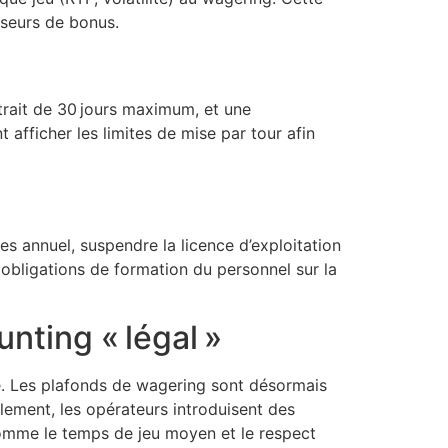
sseurs de bonus.
etrait de 30 jours maximum, et une
afficher les limites de mise par tour afin
es annuel, suspendre la licence d’exploitation
 obligations de formation du personnel sur la
nting « légal »
e. Les plafonds de wagering sont désormais
èlement, les opérateurs introduisent des
comme le temps de jeu moyen et le respect