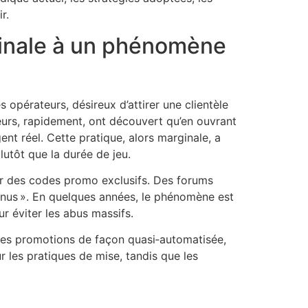
r.
rginale à un phénomène
opérateurs, désireux d’attirer une clientèle
eurs, rapidement, ont découvert qu’en ouvrant
nt réel. Cette pratique, alors marginale, a
utôt que la durée de jeu.
ir des codes promo exclusifs. Des forums
onus ». En quelques années, le phénomène est
ur éviter les abus massifs.
 les promotions de façon quasi‑automatisée,
 les pratiques de mise, tandis que les