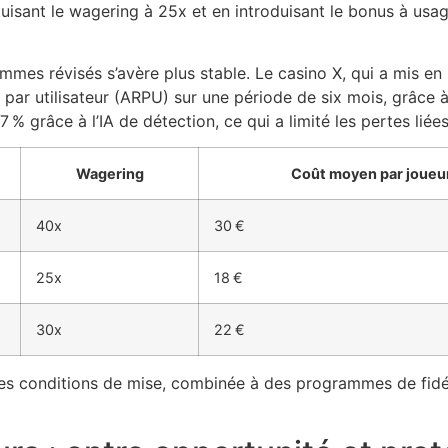
uisant le wagering à 25x et en introduisant le bonus à usa
mmes révisés s’avère plus stable. Le casino X, qui a mis en 
ar utilisateur (ARPU) sur une période de six mois, grâce à
27 % grâce à l’IA de détection, ce qui a limité les pertes lié
Wagering
Coût moyen par joueu
40x
30 €
25x
18 €
30x
22 €
des conditions de mise, combinée à des programmes de fidélit