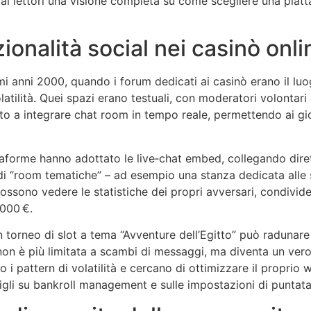
e ai lettori una visione completa su come scegliere una pia
ionalità social nei casinò onli
i anni 2000, quando i forum dedicati ai casinò erano il luo
olatilità. Quei spazi erano testuali, con moderatori volonta
ato a integrare chat room in tempo reale, permettendo ai g
ttaforme hanno adottato le live‑chat embed, collegando diret
di “room tematiche” – ad esempio una stanza dedicata alle 
 possono vedere le statistiche dei propri avversari, condivid
 000 €.
torneo di slot a tema “Avventure dell’Egitto” può radunare 
e non è più limitata a scambi di messaggi, ma diventa un vero
 i pattern di volatilità e cercano di ottimizzare il proprio
igli su bankroll management e sulle impostazioni di puntat