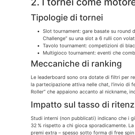
2. I tornei come motor
Tipologie di tornei
Slot tournament: gare basate su round di
Challenge” su una slot a 6 rulli con volat
Tavolo tournament: competizioni di black
Multigioco tournament: eventi che combi
Meccaniche di ranking
Le leaderboard sono ora dotate di filtri per r
la partecipazione attiva nelle chat, l’invio di
Roller” che appaiono accanto al nickname, inc
Impatto sul tasso di riten
Studi interni (non pubblicati) indicano che i
32 % rispetto a chi gioca sporadicamente. La r
premi extra – spesso sotto forma di free spin o