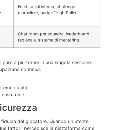
Feed social interno, challenge
e
giornaliere, badge “High Roller”
Chat room per squadra, leaderboard
regionale, sistema di mentoring
ipare a più tornei in una singola sessione.
cipazione continua.
remi più alti.
 cash reale.
sicurezza
 fiducia del giocatore. Quando un utente
due fattori, percepisce la piattaforma come