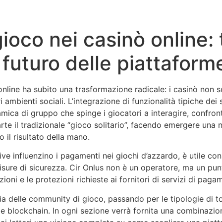
oco nei casinò online: 
 futuro delle piattaform
 online ha subito una trasformazione radicale: i casinò non 
ambienti sociali. L’integrazione di funzionalità tipiche dei s
ica di gruppo che spinge i giocatori a interagire, confronta
parte il tradizionale “gioco solitario”, facendo emergere un
 il risultato della mano.
ve influenzino i pagamenti nei giochi d’azzardo, è utile cons
sure di sicurezza. Cir Onlus non è un operatore, ma un punt
zioni e le protezioni richieste ai fornitori di servizi di paga
storia delle community di gioco, passando per le tipologie di t
 e blockchain. In ogni sezione verrà fornita una combinazion