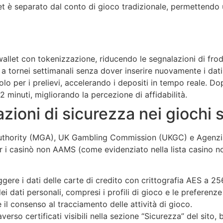
t è separato dal conto di gioco tradizionale, permettendo 
allet con tokenizzazione, riducendo le segnalazioni di frode
a tornei settimanali senza dover inserire nuovamente i dati 
o per i prelievi, accelerando i depositi in tempo reale. Do
 minuti, migliorando la percezione di affidabilità.
azioni di sicurezza nei giochi 
 Authority (MGA), UK Gambling Commission (UKGC) e Agenzi
r i casinò non AAMS (come evidenziato nella lista casino 
ggere i dati delle carte di credito con crittografia AES a 256
i dati personali, compresi i profili di gioco e le preferenz
il consenso al tracciamento delle attività di gioco.
verso certificati visibili nella sezione “Sicurezza” del sit