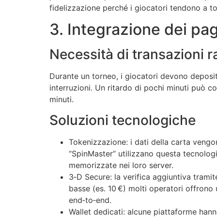
fidelizzazione perché i giocatori tendono a t
3. Integrazione dei pag
Necessità di transazioni r
Durante un torneo, i giocatori devono deposita
interruzioni. Un ritardo di pochi minuti può c
minuti.
Soluzioni tecnologiche
Tokenizzazione: i dati della carta vengon
“SpinMaster” utilizzano questa tecnologi
memorizzate nei loro server.
3‑D Secure: la verifica aggiuntiva trami
basse (es. 10 €) molti operatori offron
end‑to‑end.
Wallet dedicati: alcune piattaforme hann