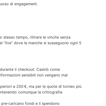
irtuoso di engagement.
 stesso tempo, ritirare le vincite senza
nei “live” dove le manche si susseguono ogni 5
o durante il checkout. Casinò come
 informazioni sensibili non vengano mai
periori a 200 €, ma per le quote di torneo più
mantenendo comunque la crittografia
i pre‑caricano fondi e li spendono