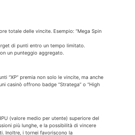
ore totale delle vincite. Esempio: “Mega Spin
rget di punti entro un tempo limitato.
 con un punteggio aggregato.
punti “XP” premia non solo le vincite, ma anche
Alcuni casinò offrono badge “Stratega” o “High
ARPU (valore medio per utente) superiore del
oni più lunghe, e la possibilità di vincere
. Inoltre, i tornei favoriscono la