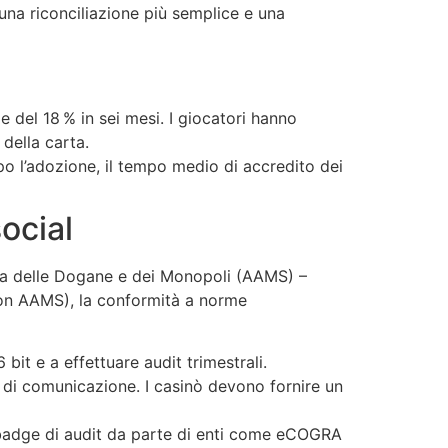
una riconciliazione più semplice e una
 del 18 % in sei mesi. I giocatori hanno
della carta.
po l’adozione, il tempo medio di accredito dei
social
a delle Dogane e dei Monopoli (AAMS) –
non AAMS), la conformità a norme
 bit e a effettuare audit trimestrali.
e di comunicazione. I casinò devono fornire un
o, badge di audit da parte di enti come eCOGRA