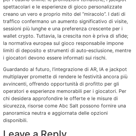
spettacolari e le esperienze di gioco personalizzate
creano un vero e proprio mito del “miracolo”. I dati di
traffico confermano un aumento significativo di visite,
sessioni più lunghe e una preferenza crescente per i
wallet crypto. Tuttavia, la crescita non è priva di sfide;
la normativa europea sul gioco responsabile impone
limiti di deposito e strumenti di auto‑esclusione, mentre
i giocatori devono essere informati sui rischi.
Guardando al futuro, l’integrazione di AR, IA e jackpot
multiplayer promette di rendere le festività ancora più
avvincenti, offrendo opportunità di profitto per gli
operatori e esperienze memorabili per i giocatori. Per
chi desidera approfondire le offerte e le misure di
sicurezza, risorse come Abc Salt possono fornire una
panoramica neutra e aggiornata delle opzioni
disponibili.
Leave a Reply