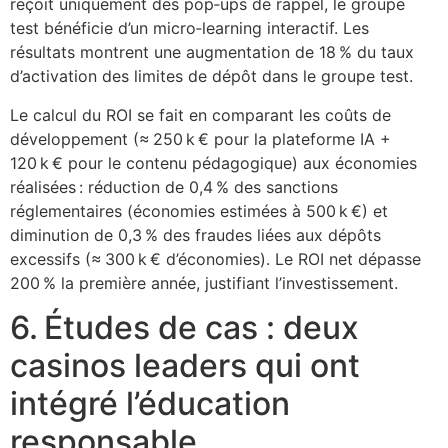
reçoit uniquement des pop‑ups de rappel, le groupe
test bénéficie d’un micro‑learning interactif. Les
résultats montrent une augmentation de 18 % du taux
d’activation des limites de dépôt dans le groupe test.
Le calcul du ROI se fait en comparant les coûts de
développement (≈ 250 k € pour la plateforme IA +
120 k € pour le contenu pédagogique) aux économies
réalisées : réduction de 0,4 % des sanctions
réglementaires (économies estimées à 500 k €) et
diminution de 0,3 % des fraudes liées aux dépôts
excessifs (≈ 300 k € d’économies). Le ROI net dépasse
200 % la première année, justifiant l’investissement.
6. Études de cas : deux
casinos leaders qui ont
intégré l’éducation
responsable