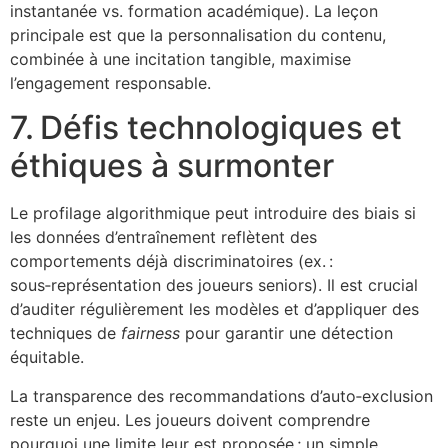
instantanée vs. formation académique). La leçon
principale est que la personnalisation du contenu,
combinée à une incitation tangible, maximise
l’engagement responsable.
7. Défis technologiques et
éthiques à surmonter
Le profilage algorithmique peut introduire des biais si
les données d’entraînement reflètent des
comportements déjà discriminatoires (ex. :
sous‑représentation des joueurs seniors). Il est crucial
d’auditer régulièrement les modèles et d’appliquer des
techniques de
fairness
pour garantir une détection
équitable.
La transparence des recommandations d’auto‑exclusion
reste un enjeu. Les joueurs doivent comprendre
pourquoi une limite leur est proposée ; un simple