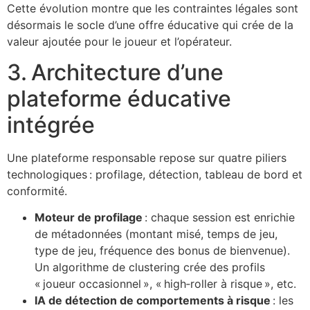
Cette évolution montre que les contraintes légales sont
désormais le socle d’une offre éducative qui crée de la
valeur ajoutée pour le joueur et l’opérateur.
3. Architecture d’une
plateforme éducative
intégrée
Une plateforme responsable repose sur quatre piliers
technologiques : profilage, détection, tableau de bord et
conformité.
Moteur de profilage
: chaque session est enrichie
de métadonnées (montant misé, temps de jeu,
type de jeu, fréquence des bonus de bienvenue).
Un algorithme de clustering crée des profils
« joueur occasionnel », « high‑roller à risque », etc.
IA de détection de comportements à risque
: les