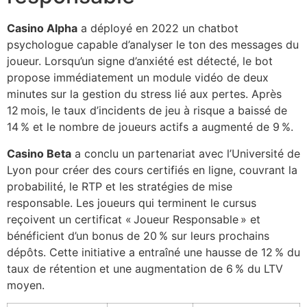
Casino Alpha
a déployé en 2022 un chatbot
psychologue capable d’analyser le ton des messages du
joueur. Lorsqu’un signe d’anxiété est détecté, le bot
propose immédiatement un module vidéo de deux
minutes sur la gestion du stress lié aux pertes. Après
12 mois, le taux d’incidents de jeu à risque a baissé de
14 % et le nombre de joueurs actifs a augmenté de 9 %.
Casino Beta
a conclu un partenariat avec l’Université de
Lyon pour créer des cours certifiés en ligne, couvrant la
probabilité, le RTP et les stratégies de mise
responsable. Les joueurs qui terminent le cursus
reçoivent un certificat « Joueur Responsable » et
bénéficient d’un bonus de 20 % sur leurs prochains
dépôts. Cette initiative a entraîné une hausse de 12 % du
taux de rétention et une augmentation de 6 % du LTV
moyen.