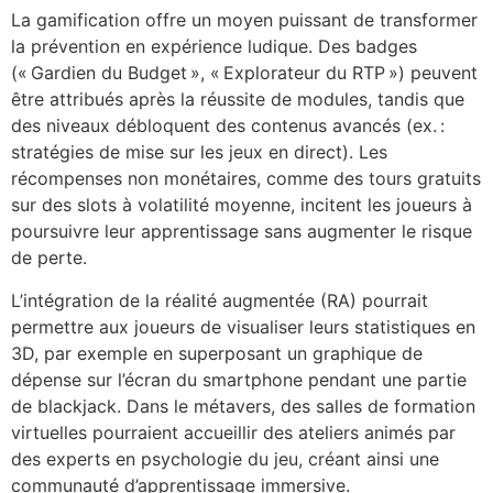
La gamification offre un moyen puissant de transformer
la prévention en expérience ludique. Des badges
(« Gardien du Budget », « Explorateur du RTP ») peuvent
être attribués après la réussite de modules, tandis que
des niveaux débloquent des contenus avancés (ex. :
stratégies de mise sur les jeux en direct). Les
récompenses non monétaires, comme des tours gratuits
sur des slots à volatilité moyenne, incitent les joueurs à
poursuivre leur apprentissage sans augmenter le risque
de perte.
L’intégration de la réalité augmentée (RA) pourrait
permettre aux joueurs de visualiser leurs statistiques en
3D, par exemple en superposant un graphique de
dépense sur l’écran du smartphone pendant une partie
de blackjack. Dans le métavers, des salles de formation
virtuelles pourraient accueillir des ateliers animés par
des experts en psychologie du jeu, créant ainsi une
communauté d’apprentissage immersive.