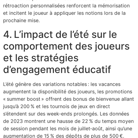
rétroaction personnalisées renforcent la mémorisation
et incitent le joueur à appliquer les notions lors de la
prochaine mise.
4. L’impact de l’été sur le
comportement des joueurs
et les stratégies
d’engagement éducatif
L’été génère des variations notables : les vacances
augmentent la disponibilité des joueurs, les promotions
« summer boost » offrent des bonus de bienvenue allant
jusqu’à 200 % et les tournois de jeux en direct
s’étendent sur des week‑ends prolongés. Les données
de 2023 montrent une hausse de 22 % du temps moyen
de session pendant les mois de juillet‑août, ainsi qu’une
augmentation de 15 % des dépôts de plus de 500 €.