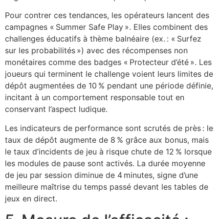
Pour contrer ces tendances, les opérateurs lancent des
campagnes « Summer Safe Play ». Elles combinent des
challenges éducatifs à thème balnéaire (ex. : « Surfez
sur les probabilités ») avec des récompenses non
monétaires comme des badges « Protecteur d’été ». Les
joueurs qui terminent le challenge voient leurs limites de
dépôt augmentées de 10 % pendant une période définie,
incitant à un comportement responsable tout en
conservant l’aspect ludique.
Les indicateurs de performance sont scrutés de près : le
taux de dépôt augmente de 8 % grâce aux bonus, mais
le taux d’incidents de jeu à risque chute de 12 % lorsque
les modules de pause sont activés. La durée moyenne
de jeu par session diminue de 4 minutes, signe d’une
meilleure maîtrise du temps passé devant les tables de
jeux en direct.