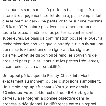
Les joueurs sont soumis à plusieurs biais cognitifs qui
altèrent leur jugement. L’effet de halo, par exemple, fait
que le premier gain (une petite victoire sur une machine
à 5 % de RTP) colore positivement la perception de
toute la session, même si les pertes suivantes sont
supérieures. Le biais de confirmation pousse le joueur à
rechercher des preuves que la stratégie « je suis sur une
bonne série » fonctionne, en ignorant les signaux
d’alerte. L’effet de disponibilité rend les souvenirs de
gros jackpots plus saillants que les pertes fréquentes,
créant une illusion de rentabilité.
Un rappel périodique de Reality Check intervient
exactement au moment où ces distorsions s’amplifient.
Un simple pop‑up affichant « Vous jouez depuis
30 minutes, votre solde réel est de 45 € » oblige le
cerveau à réintégrer la donnée objective dans le
processus décisionnel. La différence entre un rappel