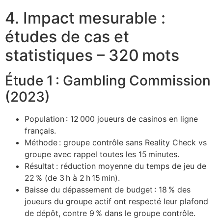
4. Impact mesurable :
études de cas et
statistiques – 320 mots
Étude 1 : Gambling Commission
(2023)
Population : 12 000 joueurs de casinos en ligne
français.
Méthode : groupe contrôle sans Reality Check vs
groupe avec rappel toutes les 15 minutes.
Résultat : réduction moyenne du temps de jeu de
22 % (de 3 h à 2 h 15 min).
Baisse du dépassement de budget : 18 % des
joueurs du groupe actif ont respecté leur plafond
de dépôt, contre 9 % dans le groupe contrôle.