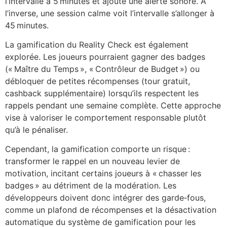
l’intervalle à 5 minutes et ajoute une alerte sonore. À
l’inverse, une session calme voit l’intervalle s’allonger à
45 minutes.
La gamification du Reality Check est également
explorée. Les joueurs pourraient gagner des badges
(« Maître du Temps », « Contrôleur de Budget ») ou
débloquer de petites récompenses (tour gratuit,
cashback supplémentaire) lorsqu’ils respectent les
rappels pendant une semaine complète. Cette approche
vise à valoriser le comportement responsable plutôt
qu’à le pénaliser.
Cependant, la gamification comporte un risque :
transformer le rappel en un nouveau levier de
motivation, incitant certains joueurs à « chasser les
badges » au détriment de la modération. Les
développeurs doivent donc intégrer des garde‑fous,
comme un plafond de récompenses et la désactivation
automatique du système de gamification pour les