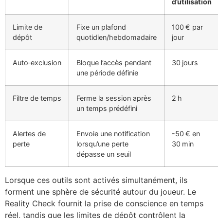
d’utilisation
Limite de
Fixe un plafond
100 € par
dépôt
quotidien/hebdomadaire
jour
Auto‑exclusion
Bloque l’accès pendant
30 jours
une période définie
Filtre de temps
Ferme la session après
2 h
un temps prédéfini
Alertes de
Envoie une notification
-50 € en
perte
lorsqu’une perte
30 min
dépasse un seuil
Lorsque ces outils sont activés simultanément, ils
forment une sphère de sécurité autour du joueur. Le
Reality Check fournit la prise de conscience en temps
réel, tandis que les limites de dépôt contrôlent la