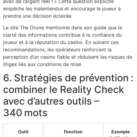
avec de l’argent réel ? » Cette question explicite
empêche les malentendus et encourage le joueur à
prendre une décision éclairée.
Le site The Drone mentionne dans son guide que la
clarté des informations contribue à la confiance du
joueur et à la réputation du casino. En suivant ces
recommandations, les opérateurs renforcent la
perception d’un casino fiable et réduisent les risques de
litiges liés aux conditions de mise.
6. Stratégies de prévention :
combiner le Reality Check
avec d’autres outils –
340 mots
Outil
Fonction
Exemple