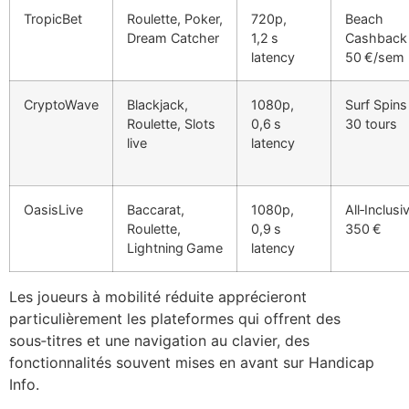
TropicBet
Roulette, Poker,
720p,
Beach
Dream Catcher
1,2 s
Cashback
latency
50 €/sem
CryptoWave
Blackjack,
1080p,
Surf Spins
Roulette, Slots
0,6 s
30 tours
live
latency
OasisLive
Baccarat,
1080p,
All‑Inclusi
Roulette,
0,9 s
350 €
Lightning Game
latency
Les joueurs à mobilité réduite apprécieront
particulièrement les plateformes qui offrent des
sous‑titres et une navigation au clavier, des
fonctionnalités souvent mises en avant sur Handicap
Info.