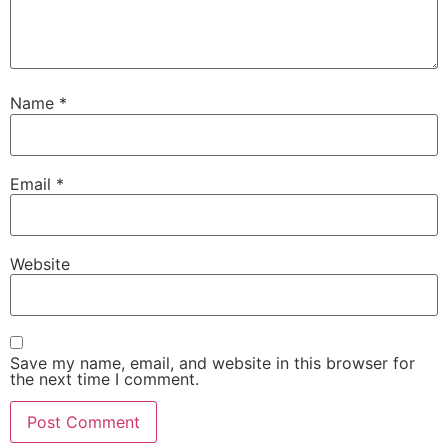
Name
*
Email
*
Website
Save my name, email, and website in this browser for
the next time I comment.