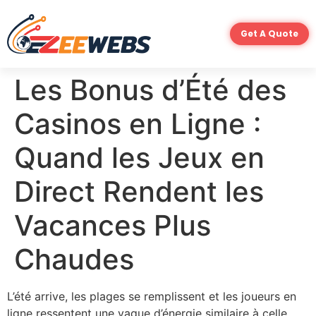
Get A Quote
Les Bonus d’Été des
Casinos en Ligne :
Quand les Jeux en
Direct Rendent les
Vacances Plus
Chaudes
L’été arrive, les plages se remplissent et les joueurs en
ligne ressentent une vague d’énergie similaire à celle