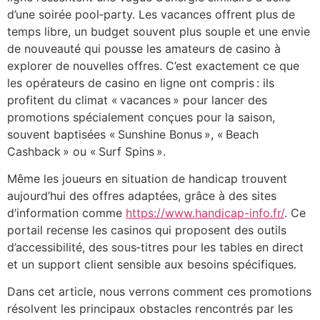
d’une soirée pool‑party. Les vacances offrent plus de
temps libre, un budget souvent plus souple et une envie
de nouveauté qui pousse les amateurs de casino à
explorer de nouvelles offres. C’est exactement ce que
les opérateurs de casino en ligne ont compris : ils
profitent du climat « vacances » pour lancer des
promotions spécialement conçues pour la saison,
souvent baptisées « Sunshine Bonus », « Beach
Cashback » ou « Surf Spins ».
Même les joueurs en situation de handicap trouvent
aujourd’hui des offres adaptées, grâce à des sites
d’information comme
https://www.handicap-info.fr/
. Ce
portail recense les casinos qui proposent des outils
d’accessibilité, des sous‑titres pour les tables en direct
et un support client sensible aux besoins spécifiques.
Dans cet article, nous verrons comment ces promotions
résolvent les principaux obstacles rencontrés par les