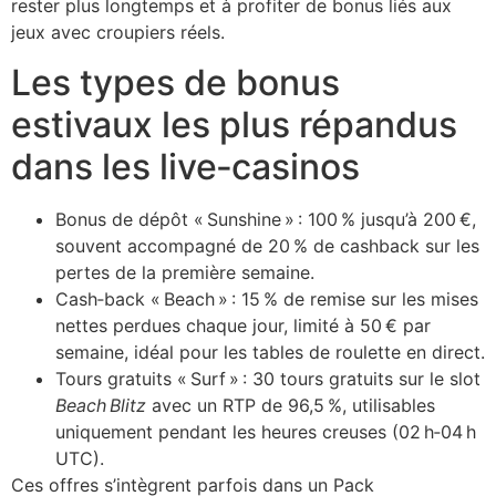
rester plus longtemps et à profiter de bonus liés aux
jeux avec croupiers réels.
Les types de bonus
estivaux les plus répandus
dans les live‑casinos
Bonus de dépôt « Sunshine » : 100 % jusqu’à 200 €,
souvent accompagné de 20 % de cashback sur les
pertes de la première semaine.
Cash‑back « Beach » : 15 % de remise sur les mises
nettes perdues chaque jour, limité à 50 € par
semaine, idéal pour les tables de roulette en direct.
Tours gratuits « Surf » : 30 tours gratuits sur le slot
Beach Blitz
avec un RTP de 96,5 %, utilisables
uniquement pendant les heures creuses (02 h‑04 h
UTC).
Ces offres s’intègrent parfois dans un Pack