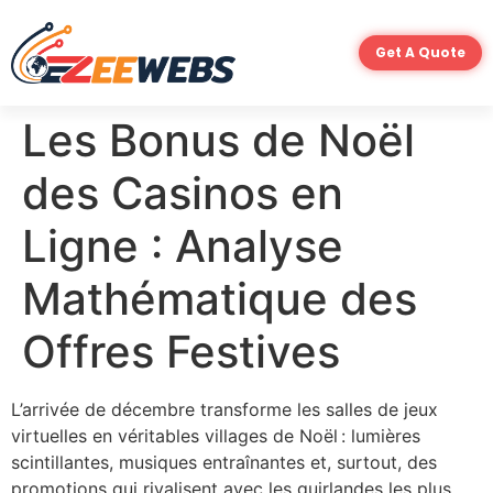
Get A Quote
Les Bonus de Noël
des Casinos en
Ligne : Analyse
Mathématique des
Offres Festives
L’arrivée de décembre transforme les salles de jeux
virtuelles en véritables villages de Noël : lumières
scintillantes, musiques entraînantes et, surtout, des
promotions qui rivalisent avec les guirlandes les plus