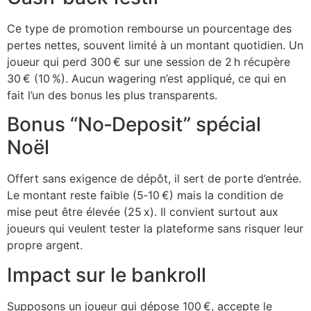
Ce type de promotion rembourse un pourcentage des
pertes nettes, souvent limité à un montant quotidien. Un
joueur qui perd 300 € sur une session de 2 h récupère
30 € (10 %). Aucun wagering n’est appliqué, ce qui en
fait l’un des bonus les plus transparents.
Bonus “No‑Deposit” spécial
Noël
Offert sans exigence de dépôt, il sert de porte d’entrée.
Le montant reste faible (5‑10 €) mais la condition de
mise peut être élevée (25 x). Il convient surtout aux
joueurs qui veulent tester la plateforme sans risquer leur
propre argent.
Impact sur le bankroll
Supposons un joueur qui dépose 100 €, accepte le