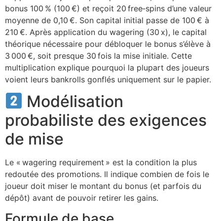
bonus 100 % (100 €) et reçoit 20 free‑spins d’une valeur
moyenne de 0,10 €. Son capital initial passe de 100 € à
210 €. Après application du wagering (30 x), le capital
théorique nécessaire pour débloquer le bonus s’élève à
3 000 €, soit presque 30 fois la mise initiale. Cette
multiplication explique pourquoi la plupart des joueurs
voient leurs bankrolls gonflés uniquement sur le papier.
Modélisation
probabiliste des exigences
de mise
Le « wagering requirement » est la condition la plus
redoutée des promotions. Il indique combien de fois le
joueur doit miser le montant du bonus (et parfois du
dépôt) avant de pouvoir retirer les gains.
Formule de base