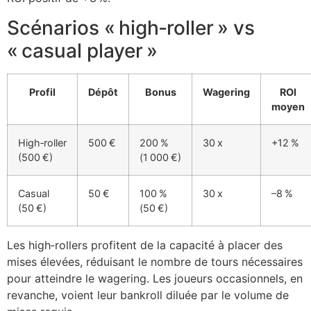
Scénarios « high‑roller » vs
« casual player »
Profil
Dépôt
Bonus
Wagering
ROI
moyen
High‑roller
500 €
200 %
30 x
+12 %
(500 €)
(1 000 €)
Casual
50 €
100 %
30 x
–8 %
(50 €)
(50 €)
Les high‑rollers profitent de la capacité à placer des
mises élevées, réduisant le nombre de tours nécessaires
pour atteindre le wagering. Les joueurs occasionnels, en
revanche, voient leur bankroll diluée par le volume de