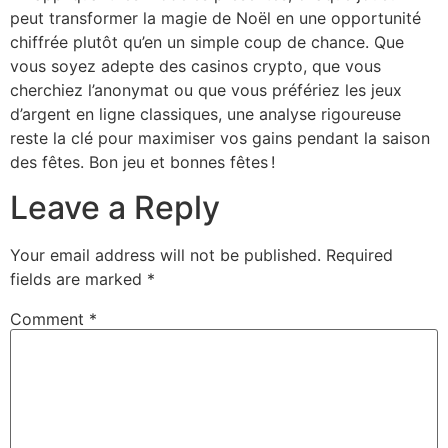
peut transformer la magie de Noël en une opportunité
chiffrée plutôt qu’en un simple coup de chance. Que
vous soyez adepte des casinos crypto, que vous
cherchiez l’anonymat ou que vous préfériez les jeux
d’argent en ligne classiques, une analyse rigoureuse
reste la clé pour maximiser vos gains pendant la saison
des fêtes. Bon jeu et bonnes fêtes !
Leave a Reply
Your email address will not be published.
Required
fields are marked
*
Comment
*