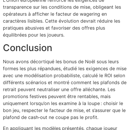
transparence sur les conditions de mise, obligeant les
opérateurs à afficher le facteur de wagering en
caractères lisibles. Cette évolution devrait réduire les
pratiques abusives et favoriser des offres plus
équilibrées pour les joueurs.
Conclusion
Nous avons décortiqué les bonus de Noël sous leurs
formes les plus répandues, étudié les exigences de mise
avec une modélisation probabiliste, calculé le ROI selon
différents scénarios et montré comment les plafonds de
retrait peuvent neutraliser une offre alléchante. Les
promotions festives peuvent être rentables, mais
uniquement lorsqu’on les examine à la loupe : choisir le
bon jeu, respecter le facteur de mise, et s’assurer que le
plafond de cash‑out ne coupe pas le profit.
En appliquant les modèles présentés, chaque joueur