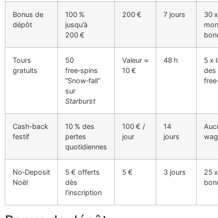
Bonus de
100 %
200 €
7 jours
30 x
dépôt
jusqu’à
mon
200 €
bon
Tours
50
Valeur ≈
48 h
5 x 
gratuits
free‑spins
10 €
des
“Snow‑fall”
free
sur
Starburst
Cash‑back
10 % des
100 € /
14
Auc
festif
pertes
jour
jours
wag
quotidiennes
No‑Deposit
5 € offerts
5 €
3 jours
25 x
Noël
dès
bon
l’inscription