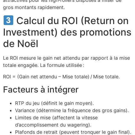
gros montants rapidement.
Calcul du ROI (Return on
Investment) des promotions
de Noël
Le ROI mesure le gain net attendu par rapport à la mise
totale engagée. La formule utilisée :
ROI = (Gain net attendu – Mise totale) / Mise totale.
Facteurs à intégrer
RTP du jeu (définit le gain moyen).
Variance (détermine la fréquence des gros gains).
Limites de mise (affectent la vitesse
d’accomplissement du wagering).
Plafonds de retrait (peuvent tronquer le gain final).