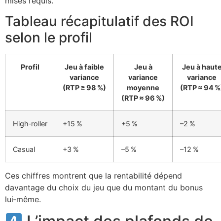
mises requis.
Tableau récapitulatif des ROI
selon le profil
Profil
Jeu à faible
Jeu à
Jeu à haut
variance
variance
variance
(RTP ≥ 98 %)
moyenne
(RTP ≈ 94 %
(RTP ≈ 96 %)
High‑roller
+15 %
+5 %
–2 %
Casual
+3 %
–5 %
–12 %
Ces chiffres montrent que la rentabilité dépend
davantage du choix du jeu que du montant du bonus
lui‑même.