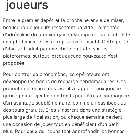
joueurs
Entre le premier dépôt et la prochaine envie de miser,
beaucoup de joueurs ressentent un vide. La montée
d’adrénaline du premier gain s’estompe rapidement, et le
compte bancaire reste trop souvent inactif. Cette perte
d’élan se traduit par une chute du trafic sur les
plateformes, surtout lorsqu’aucune nouveauté n’est
proposée.
Pour contrer ce phénomène, les opérateurs ont
développé les bonus de recharge hebdomadaires. Ces
promotions récurrentes visent à rappeler aux joueurs
qu’une petite injection de fonds peut être accompagnée
d’un avantage supplémentaire, comme un cashback ou
des tours gratuits. Elles s’insèrent dans une stratégie
plus large de fidélisation, où chaque semaine devient
une occasion de jouer tout en bénéficiant d’un petit
plus. Pour ceux qui souhaitent approfondir les bonnes