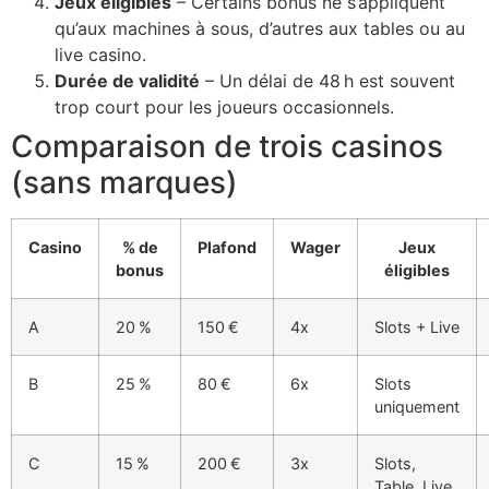
Jeux éligibles
– Certains bonus ne s’appliquent
qu’aux machines à sous, d’autres aux tables ou au
live casino.
Durée de validité
– Un délai de 48 h est souvent
trop court pour les joueurs occasionnels.
Comparaison de trois casinos
(sans marques)
Casino
% de
Plafond
Wager
Jeux
bonus
éligibles
A
20 %
150 €
4x
Slots + Live
B
25 %
80 €
6x
Slots
uniquement
C
15 %
200 €
3x
Slots,
Table, Live