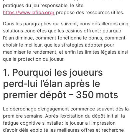
pratiques du jeu responsable, le site
https://www.lafiba.org/
propose des ressources utiles.
Dans les paragraphes qui suivent, nous détaillerons cinq
solutions concrètes que les casinos offrent : pourquoi
l’élan diminue, comment fonctionne le bonus, comment
choisir le meilleur, quelles stratégies adopter pour
maximiser le rendement, et enfin les limites légales ainsi
que la protection du joueur.
1. Pourquoi les joueurs
perd‑lui l’élan après le
premier dépôt – 350 mots
Le décrochage d’engagement commence souvent dès la
première semaine. Après l’excitation du dépôt initial, la
fatigue cognitive s’installe : le joueur a l’impression
d’avoir déjà exploité les meilleures offres et recherche