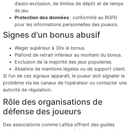
d’auto‑exclusion, de limites de dépôt et de temps
de jeu.
Protection des données
: conformité au RGPD
pour les informations personnelles des joueurs.
Signes d’un bonus abusif
Wager supérieur à 30x le bonus.
Plafond de retrait inférieur au montant du bonus.
Exclusion de la majorité des jeux populaires.
Absence de mentions légales ou de support client.
Si l’un de ces signaux apparaît, le joueur doit signaler le
problème via les canaux de l’opérateur ou contacter une
autorité de régulation.
Rôle des organisations de
défense des joueurs
Des associations comme Lafiba offrent des guides