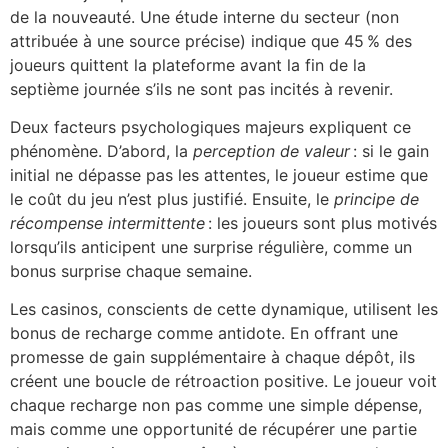
de la nouveauté. Une étude interne du secteur (non
attribuée à une source précise) indique que 45 % des
joueurs quittent la plateforme avant la fin de la
septième journée s’ils ne sont pas incités à revenir.
Deux facteurs psychologiques majeurs expliquent ce
phénomène. D’abord, la
perception de valeur
: si le gain
initial ne dépasse pas les attentes, le joueur estime que
le coût du jeu n’est plus justifié. Ensuite, le
principe de
récompense intermittente
: les joueurs sont plus motivés
lorsqu’ils anticipent une surprise régulière, comme un
bonus surprise chaque semaine.
Les casinos, conscients de cette dynamique, utilisent les
bonus de recharge comme antidote. En offrant une
promesse de gain supplémentaire à chaque dépôt, ils
créent une boucle de rétroaction positive. Le joueur voit
chaque recharge non pas comme une simple dépense,
mais comme une opportunité de récupérer une partie