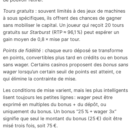
Tours gratuits
: souvent limités à des jeux de machines
à sous spécifiques, ils offrent des chances de gagner
sans mobiliser le capital. Un joueur qui reçoit 20 tours
gratuits sur
Starburst
(RTP ≈ 96,1 %) peut espérer un
gain moyen de 0,8 × mise par tour.
Points de fidélité
: chaque euro déposé se transforme
en points, convertibles plus tard en crédits ou en bonus
sans wager. Certains casinos proposent des
bonus sans
wager
lorsqu’un certain seuil de points est atteint, ce
qui élimine la contrainte de mise.
Les conditions de mise varient, mais les plus intelligents
lisent toujours les petites lignes :
wager
peut être
exprimé en multiples du bonus + du dépôt, ou
uniquement du bonus. Un bonus “25 % + wager 3x”
signifie que seul le montant du bonus (25 €) doit être
misé trois fois, soit 75 €.