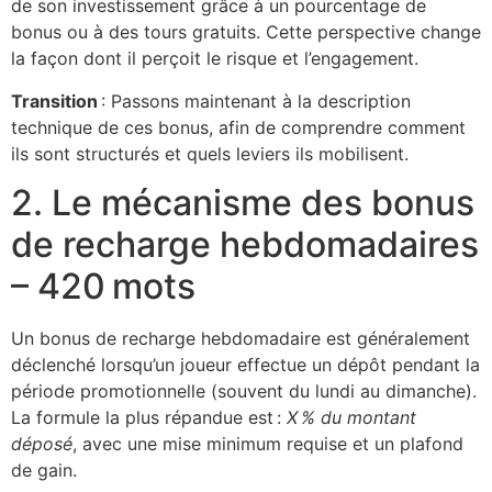
de son investissement grâce à un pourcentage de
bonus ou à des tours gratuits. Cette perspective change
la façon dont il perçoit le risque et l’engagement.
Transition
: Passons maintenant à la description
technique de ces bonus, afin de comprendre comment
ils sont structurés et quels leviers ils mobilisent.
2. Le mécanisme des bonus
de recharge hebdomadaires
– 420 mots
Un bonus de recharge hebdomadaire est généralement
déclenché lorsqu’un joueur effectue un dépôt pendant la
période promotionnelle (souvent du lundi au dimanche).
La formule la plus répandue est :
X % du montant
déposé
, avec une mise minimum requise et un plafond
de gain.