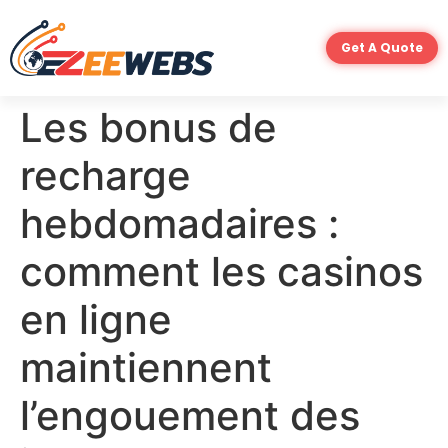
Get A Quote
Les bonus de
recharge
hebdomadaires :
comment les casinos
en ligne
maintiennent
l’engouement des