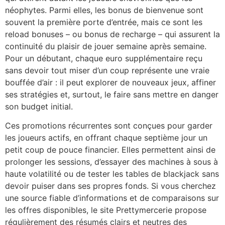
néophytes. Parmi elles, les bonus de bienvenue sont
souvent la première porte d’entrée, mais ce sont les
reload bonuses – ou bonus de recharge – qui assurent la
continuité du plaisir de jouer semaine après semaine.
Pour un débutant, chaque euro supplémentaire reçu
sans devoir tout miser d’un coup représente une vraie
bouffée d’air : il peut explorer de nouveaux jeux, affiner
ses stratégies et, surtout, le faire sans mettre en danger
son budget initial.
Ces promotions récurrentes sont conçues pour garder
les joueurs actifs, en offrant chaque septième jour un
petit coup de pouce financier. Elles permettent ainsi de
prolonger les sessions, d’essayer des machines à sous à
haute volatilité ou de tester les tables de blackjack sans
devoir puiser dans ses propres fonds. Si vous cherchez
une source fiable d’informations et de comparaisons sur
les offres disponibles, le site Prettymercerie propose
régulièrement des résumés clairs et neutres des