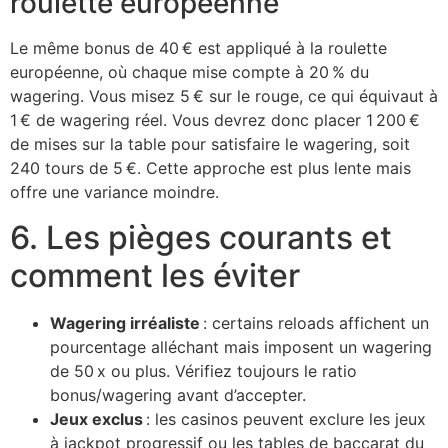
roulette européenne
Le même bonus de 40 € est appliqué à la roulette
européenne, où chaque mise compte à 20 % du
wagering. Vous misez 5 € sur le rouge, ce qui équivaut à
1 € de wagering réel. Vous devrez donc placer 1 200 €
de mises sur la table pour satisfaire le wagering, soit
240 tours de 5 €. Cette approche est plus lente mais
offre une variance moindre.
6. Les pièges courants et
comment les éviter
Wagering irréaliste
: certains reloads affichent un
pourcentage alléchant mais imposent un wagering
de 50 x ou plus. Vérifiez toujours le ratio
bonus/wagering avant d’accepter.
Jeux exclus
: les casinos peuvent exclure les jeux
à jackpot progressif ou les tables de baccarat du