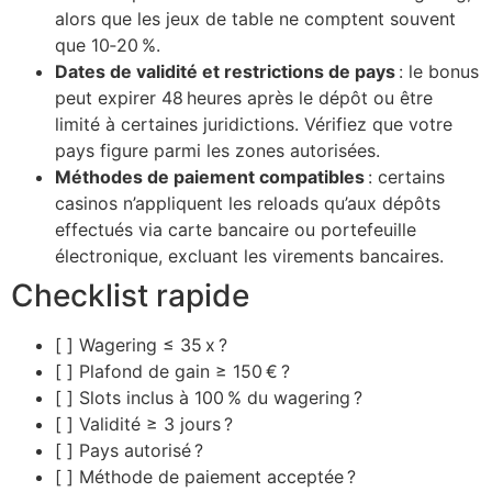
alors que les jeux de table ne comptent souvent
que 10‑20 %.
Dates de validité et restrictions de pays
: le bonus
peut expirer 48 heures après le dépôt ou être
limité à certaines juridictions. Vérifiez que votre
pays figure parmi les zones autorisées.
Méthodes de paiement compatibles
: certains
casinos n’appliquent les reloads qu’aux dépôts
effectués via carte bancaire ou portefeuille
électronique, excluant les virements bancaires.
Checklist rapide
[ ] Wagering ≤ 35 x ?
[ ] Plafond de gain ≥ 150 € ?
[ ] Slots inclus à 100 % du wagering ?
[ ] Validité ≥ 3 jours ?
[ ] Pays autorisé ?
[ ] Méthode de paiement acceptée ?