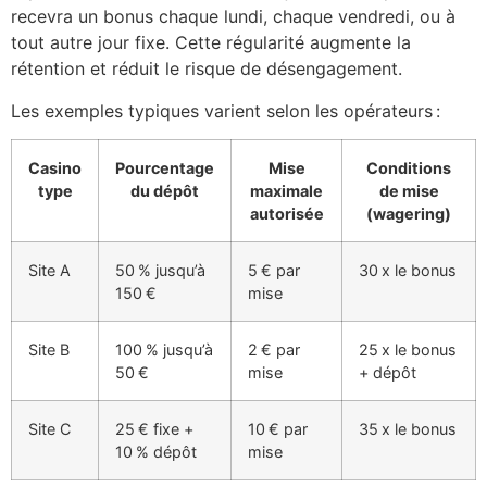
recevra un bonus chaque lundi, chaque vendredi, ou à
tout autre jour fixe. Cette régularité augmente la
rétention et réduit le risque de désengagement.
Les exemples typiques varient selon les opérateurs :
Casino
Pourcentage
Mise
Conditions
type
du dépôt
maximale
de mise
autorisée
(wagering)
Site A
50 % jusqu’à
5 € par
30 x le bonus
150 €
mise
Site B
100 % jusqu’à
2 € par
25 x le bonus
50 €
mise
+ dépôt
Site C
25 € fixe +
10 € par
35 x le bonus
10 % dépôt
mise