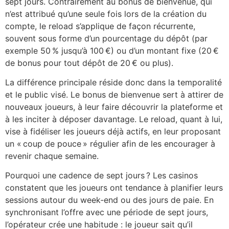
sept jours. Contrairement au bonus de bienvenue, qui
n’est attribué qu’une seule fois lors de la création du
compte, le reload s’applique de façon récurrente,
souvent sous forme d’un pourcentage du dépôt (par
exemple 50 % jusqu’à 100 €) ou d’un montant fixe (20 €
de bonus pour tout dépôt de 20 € ou plus).
La différence principale réside donc dans la temporalité
et le public visé. Le bonus de bienvenue sert à attirer de
nouveaux joueurs, à leur faire découvrir la plateforme et
à les inciter à déposer davantage. Le reload, quant à lui,
vise à fidéliser les joueurs déjà actifs, en leur proposant
un « coup de pouce » régulier afin de les encourager à
revenir chaque semaine.
Pourquoi une cadence de sept jours ? Les casinos
constatent que les joueurs ont tendance à planifier leurs
sessions autour du week‑end ou des jours de paie. En
synchronisant l’offre avec une période de sept jours,
l’opérateur crée une habitude : le joueur sait qu’il