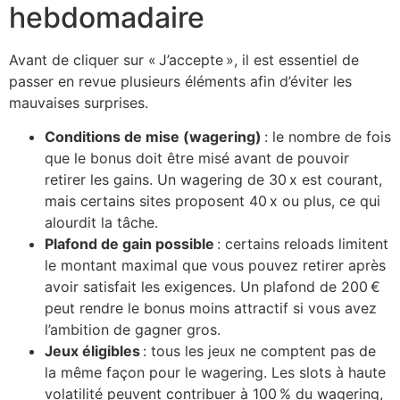
hebdomadaire
Avant de cliquer sur « J’accepte », il est essentiel de
passer en revue plusieurs éléments afin d’éviter les
mauvaises surprises.
Conditions de mise (wagering)
: le nombre de fois
que le bonus doit être misé avant de pouvoir
retirer les gains. Un wagering de 30 x est courant,
mais certains sites proposent 40 x ou plus, ce qui
alourdit la tâche.
Plafond de gain possible
: certains reloads limitent
le montant maximal que vous pouvez retirer après
avoir satisfait les exigences. Un plafond de 200 €
peut rendre le bonus moins attractif si vous avez
l’ambition de gagner gros.
Jeux éligibles
: tous les jeux ne comptent pas de
la même façon pour le wagering. Les slots à haute
volatilité peuvent contribuer à 100 % du wagering,