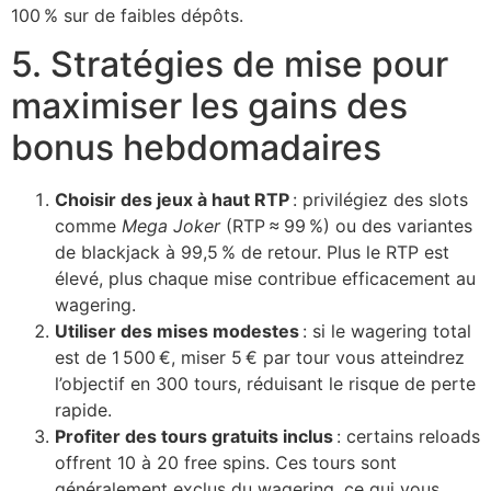
100 % sur de faibles dépôts.
5. Stratégies de mise pour
maximiser les gains des
bonus hebdomadaires
Choisir des jeux à haut RTP
: privilégiez des slots
comme
Mega Joker
(RTP ≈ 99 %) ou des variantes
de blackjack à 99,5 % de retour. Plus le RTP est
élevé, plus chaque mise contribue efficacement au
wagering.
Utiliser des mises modestes
: si le wagering total
est de 1 500 €, miser 5 € par tour vous atteindrez
l’objectif en 300 tours, réduisant le risque de perte
rapide.
Profiter des tours gratuits inclus
: certains reloads
offrent 10 à 20 free spins. Ces tours sont
généralement exclus du wagering, ce qui vous