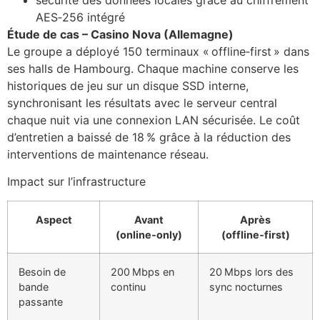
AES‑256 intégré
Étude de cas – Casino Nova (Allemagne)
Le groupe a déployé 150 terminaux « offline‑first » dans
ses halls de Hambourg. Chaque machine conserve les
historiques de jeu sur un disque SSD interne,
synchronisant les résultats avec le serveur central
chaque nuit via une connexion LAN sécurisée. Le coût
d’entretien a baissé de 18 % grâce à la réduction des
interventions de maintenance réseau.
Impact sur l’infrastructure
Aspect
Avant
Après
(online‑only)
(offline‑first)
Besoin de
200 Mbps en
20 Mbps lors des
bande
continu
sync nocturnes
passante