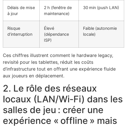
Délais de mise
2 h (fenêtre de
30 min (push LAN)
à jour
maintenance)
Risque
Élevé
Faible (autonomie
d’interruption
(dépendance
locale)
ISP)
Ces chiffres illustrent comment le hardware legacy,
revisité pour les tablettes, réduit les coûts
d’infrastructure tout en offrant une expérience fluide
aux joueurs en déplacement.
2. Le rôle des réseaux
locaux (LAN/Wi‑Fi) dans les
salles de jeu : créer une
expérience « offline » mais