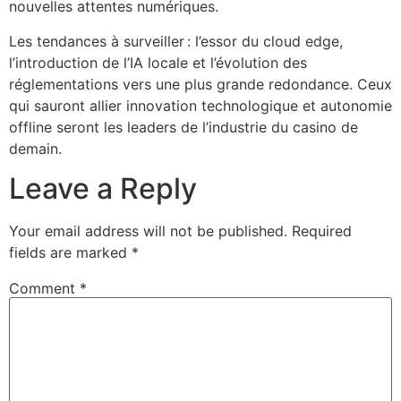
nouvelles attentes numériques.
Les tendances à surveiller : l’essor du cloud edge,
l’introduction de l’IA locale et l’évolution des
réglementations vers une plus grande redondance. Ceux
qui sauront allier innovation technologique et autonomie
offline seront les leaders de l’industrie du casino de
demain.
Leave a Reply
Your email address will not be published.
Required
fields are marked
*
Comment
*