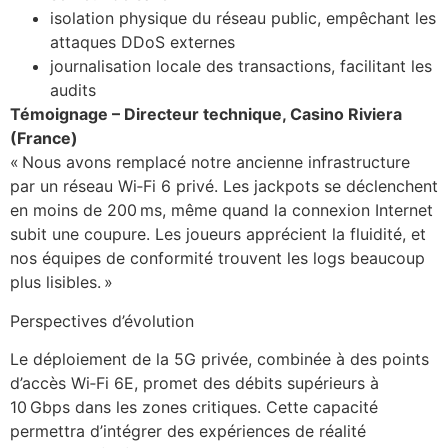
isolation physique du réseau public, empêchant les
attaques DDoS externes
journalisation locale des transactions, facilitant les
audits
Témoignage – Directeur technique, Casino Riviera
(France)
« Nous avons remplacé notre ancienne infrastructure
par un réseau Wi‑Fi 6 privé. Les jackpots se déclenchent
en moins de 200 ms, même quand la connexion Internet
subit une coupure. Les joueurs apprécient la fluidité, et
nos équipes de conformité trouvent les logs beaucoup
plus lisibles. »
Perspectives d’évolution
Le déploiement de la 5G privée, combinée à des points
d’accès Wi‑Fi 6E, promet des débits supérieurs à
10 Gbps dans les zones critiques. Cette capacité
permettra d’intégrer des expériences de réalité