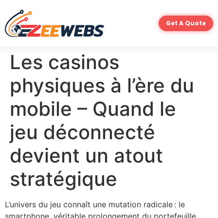
Get A Quote
Les casinos
physiques à l’ère du
mobile – Quand le
jeu déconnecté
devient un atout
stratégique
L’univers du jeu connaît une mutation radicale : le
smartphone, véritable prolongement du portefeuille,