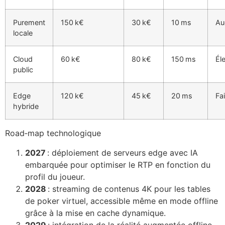
Purement
150 k€
30 k€
10 ms
Au
locale
Cloud
60 k€
80 k€
150 ms
Él
public
Edge
120 k€
45 k€
20 ms
Fa
hybride
Road‑map technologique
2027
: déploiement de serveurs edge avec IA
embarquée pour optimiser le RTP en fonction du
profil du joueur.
2028
: streaming de contenus 4K pour les tables
de poker virtuel, accessible même en mode offline
grâce à la mise en cache dynamique.
2029
: intégration de la réalité augmentée offline,