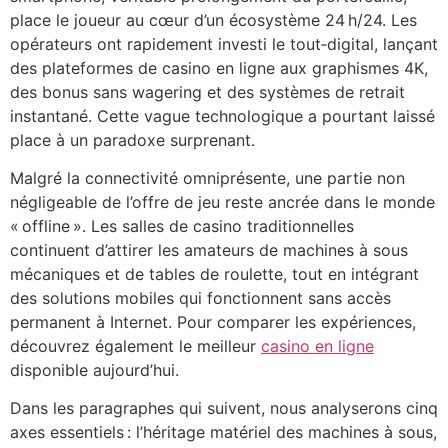
place le joueur au cœur d’un écosystème 24 h/24. Les
opérateurs ont rapidement investi le tout‑digital, lançant
des plateformes de casino en ligne aux graphismes 4K,
des bonus sans wagering et des systèmes de retrait
instantané. Cette vague technologique a pourtant laissé
place à un paradoxe surprenant.
Malgré la connectivité omniprésente, une partie non
négligeable de l’offre de jeu reste ancrée dans le monde
« offline ». Les salles de casino traditionnelles
continuent d’attirer les amateurs de machines à sous
mécaniques et de tables de roulette, tout en intégrant
des solutions mobiles qui fonctionnent sans accès
permanent à Internet. Pour comparer les expériences,
découvrez également le meilleur
casino en ligne
disponible aujourd’hui.
Dans les paragraphes qui suivent, nous analyserons cinq
axes essentiels : l’héritage matériel des machines à sous,