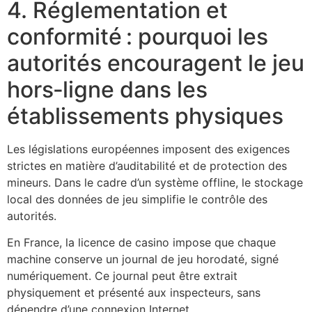
4. Réglementation et
conformité : pourquoi les
autorités encouragent le jeu
hors‑ligne dans les
établissements physiques
Les législations européennes imposent des exigences
strictes en matière d’auditabilité et de protection des
mineurs. Dans le cadre d’un système offline, le stockage
local des données de jeu simplifie le contrôle des
autorités.
En France, la licence de casino impose que chaque
machine conserve un journal de jeu horodaté, signé
numériquement. Ce journal peut être extrait
physiquement et présenté aux inspecteurs, sans
dépendre d’une connexion Internet.