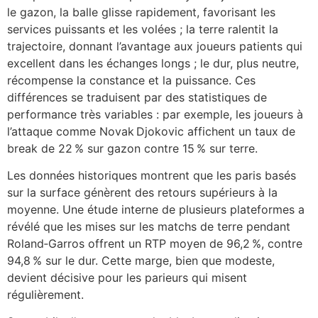
le gazon, la balle glisse rapidement, favorisant les
services puissants et les volées ; la terre ralentit la
trajectoire, donnant l’avantage aux joueurs patients qui
excellent dans les échanges longs ; le dur, plus neutre,
récompense la constance et la puissance. Ces
différences se traduisent par des statistiques de
performance très variables : par exemple, les joueurs à
l’attaque comme Novak Djokovic affichent un taux de
break de 22 % sur gazon contre 15 % sur terre.
Les données historiques montrent que les paris basés
sur la surface génèrent des retours supérieurs à la
moyenne. Une étude interne de plusieurs plateformes a
révélé que les mises sur les matchs de terre pendant
Roland‑Garros offrent un RTP moyen de 96,2 %, contre
94,8 % sur le dur. Cette marge, bien que modeste,
devient décisive pour les parieurs qui misent
régulièrement.