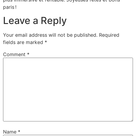
paris !
Leave a Reply
Your email address will not be published.
Required
fields are marked
*
Comment
*
Name
*