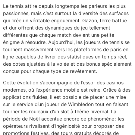
Le tennis attire depuis longtemps les parieurs les plus
passionnés, mais c’est surtout la diversité des surfaces
qui crée un véritable engouement. Gazon, terre battue
et dur offrent des dynamiques de jeu tellement
différentes que chaque match devient une petite
énigme à résoudre. Aujourd’hui, les joueurs de tennis se
tournent massivement vers les plateformes de paris en
ligne capables de livrer des statistiques en temps réel,
des cotes ajustées à la volée et des bonus spécialement
conçus pour chaque type de revêtement.
Cette évolution s’accompagne de l’essor des casinos
modernes, où l’expérience mobile est reine. Grâce à des
applications fluides, il est possible de placer une mise
sur le service d’un joueur de Wimbledon tout en faisant
tourner les rouleaux d’un slot à thème hivernal. La
période de Noël accentue encore ce phénomène : les
opérateurs rivalisent d’ingéniosité pour proposer des
promotions festives, des tours gratuits décorés de