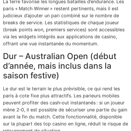
La terre favorise les longues batailles d’endurance. Les
paris « Match Winner » restent pertinents, mais il est
judicieux d’ajouter un pari combiné sur le nombre de
breaks de service. Les statistiques de chaque joueur
(break points won, premiers services) sont accessibles
via les widgets intégrés aux applications de casino,
offrant une vue instantanée du momentum.
Dur – Australian Open (début
d’année, mais inclus dans la
saison festive)
Le dur est le terrain le plus prévisible, ce qui rend les
paris à cote fixe plus attractifs. Les parieurs mobiles
peuvent profiter des cash‑out instantanés : si un joueur
mène 2‑0, il est possible de sécuriser une partie du gain
avant la fin du match. Cette fonctionnalité, disponible
sur la plupart des top casino en ligne, réduit le risque de
retournement de situation.