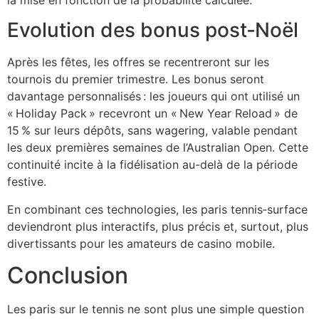
la mise en fonction de la probabilité calculée.
Evolution des bonus post‑Noël
Après les fêtes, les offres se recentreront sur les
tournois du premier trimestre. Les bonus seront
davantage personnalisés : les joueurs qui ont utilisé un
« Holiday Pack » recevront un « New Year Reload » de
15 % sur leurs dépôts, sans wagering, valable pendant
les deux premières semaines de l’Australian Open. Cette
continuité incite à la fidélisation au-delà de la période
festive.
En combinant ces technologies, les paris tennis‑surface
deviendront plus interactifs, plus précis et, surtout, plus
divertissants pour les amateurs de casino mobile.
Conclusion
Les paris sur le tennis ne sont plus une simple question