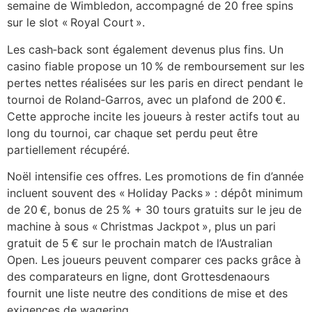
semaine de Wimbledon, accompagné de 20 free spins
sur le slot « Royal Court ».
Les cash‑back sont également devenus plus fins. Un
casino fiable propose un 10 % de remboursement sur les
pertes nettes réalisées sur les paris en direct pendant le
tournoi de Roland‑Garros, avec un plafond de 200 €.
Cette approche incite les joueurs à rester actifs tout au
long du tournoi, car chaque set perdu peut être
partiellement récupéré.
Noël intensifie ces offres. Les promotions de fin d’année
incluent souvent des « Holiday Packs » : dépôt minimum
de 20 €, bonus de 25 % + 30 tours gratuits sur le jeu de
machine à sous « Christmas Jackpot », plus un pari
gratuit de 5 € sur le prochain match de l’Australian
Open. Les joueurs peuvent comparer ces packs grâce à
des comparateurs en ligne, dont Grottesdenaours
fournit une liste neutre des conditions de mise et des
exigences de wagering.