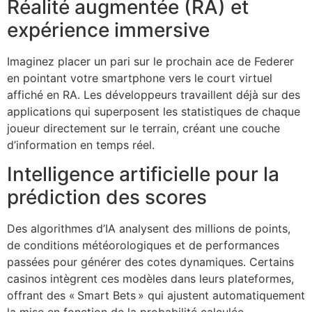
Réalité augmentée (RA) et
expérience immersive
Imaginez placer un pari sur le prochain ace de Federer
en pointant votre smartphone vers le court virtuel
affiché en RA. Les développeurs travaillent déjà sur des
applications qui superposent les statistiques de chaque
joueur directement sur le terrain, créant une couche
d’information en temps réel.
Intelligence artificielle pour la
prédiction des scores
Des algorithmes d’IA analysent des millions de points,
de conditions météorologiques et de performances
passées pour générer des cotes dynamiques. Certains
casinos intègrent ces modèles dans leurs plateformes,
offrant des « Smart Bets » qui ajustent automatiquement