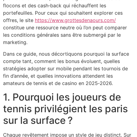
flocons et des cash‑back qui réchauffent les
portefeuilles. Pour ceux qui souhaitent explorer ces
offres, le site
https://www.grottesdenaours.com/
constitue une ressource neutre où l’on peut comparer
les conditions générales sans être submergé par le
marketing.
Dans ce guide, nous décortiquons pourquoi la surface
compte tant, comment les bonus évoluent, quelles
stratégies adopter sur mobile pendant les tournois de
fin d’année, et quelles innovations attendent les
amateurs de tennis et de casino en 2025‑2026.
1. Pourquoi les joueurs de
tennis privilégient les paris
sur la surface ?
Chaque revêtement impose un style de jeu distinct. Sur