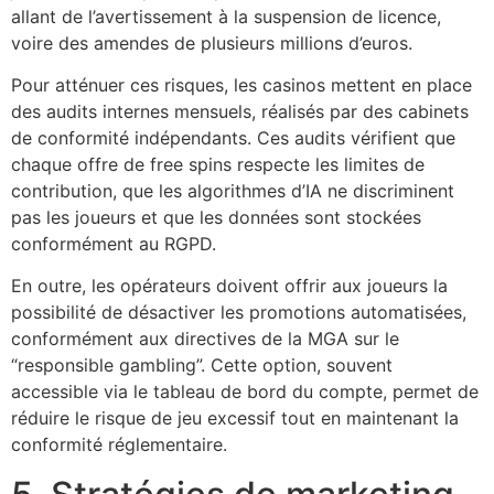
allant de l’avertissement à la suspension de licence,
voire des amendes de plusieurs millions d’euros.
Pour atténuer ces risques, les casinos mettent en place
des audits internes mensuels, réalisés par des cabinets
de conformité indépendants. Ces audits vérifient que
chaque offre de free spins respecte les limites de
contribution, que les algorithmes d’IA ne discriminent
pas les joueurs et que les données sont stockées
conformément au RGPD.
En outre, les opérateurs doivent offrir aux joueurs la
possibilité de désactiver les promotions automatisées,
conformément aux directives de la MGA sur le
“responsible gambling”. Cette option, souvent
accessible via le tableau de bord du compte, permet de
réduire le risque de jeu excessif tout en maintenant la
conformité réglementaire.