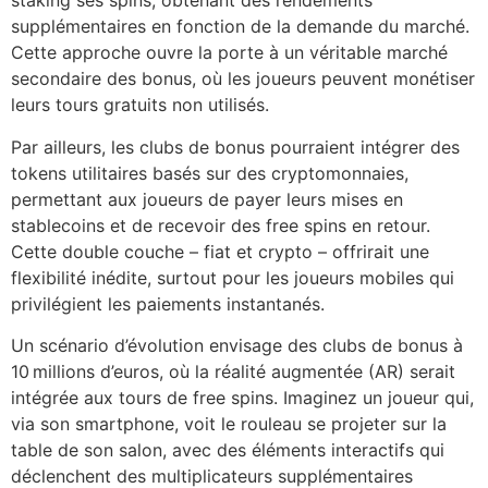
staking ses spins, obtenant des rendements
supplémentaires en fonction de la demande du marché.
Cette approche ouvre la porte à un véritable marché
secondaire des bonus, où les joueurs peuvent monétiser
leurs tours gratuits non utilisés.
Par ailleurs, les clubs de bonus pourraient intégrer des
tokens utilitaires basés sur des cryptomonnaies,
permettant aux joueurs de payer leurs mises en
stablecoins et de recevoir des free spins en retour.
Cette double couche – fiat et crypto – offrirait une
flexibilité inédite, surtout pour les joueurs mobiles qui
privilégient les paiements instantanés.
Un scénario d’évolution envisage des clubs de bonus à
10 millions d’euros, où la réalité augmentée (AR) serait
intégrée aux tours de free spins. Imaginez un joueur qui,
via son smartphone, voit le rouleau se projeter sur la
table de son salon, avec des éléments interactifs qui
déclenchent des multiplicateurs supplémentaires