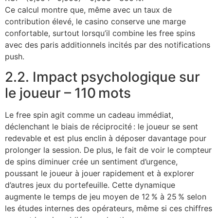
Ce calcul montre que, même avec un taux de
contribution élevé, le casino conserve une marge
confortable, surtout lorsqu’il combine les free spins
avec des paris additionnels incités par des notifications
push.
2.2. Impact psychologique sur
le joueur – 110 mots
Le free spin agit comme un cadeau immédiat,
déclenchant le biais de réciprocité : le joueur se sent
redevable et est plus enclin à déposer davantage pour
prolonger la session. De plus, le fait de voir le compteur
de spins diminuer crée un sentiment d’urgence,
poussant le joueur à jouer rapidement et à explorer
d’autres jeux du portefeuille. Cette dynamique
augmente le temps de jeu moyen de 12 % à 25 % selon
les études internes des opérateurs, même si ces chiffres