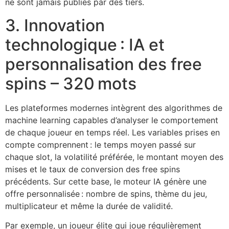
ne sont jamais publiés par des tiers.
3. Innovation
technologique : IA et
personnalisation des free
spins – 320 mots
Les plateformes modernes intègrent des algorithmes de
machine learning capables d’analyser le comportement
de chaque joueur en temps réel. Les variables prises en
compte comprennent : le temps moyen passé sur
chaque slot, la volatilité préférée, le montant moyen des
mises et le taux de conversion des free spins
précédents. Sur cette base, le moteur IA génère une
offre personnalisée : nombre de spins, thème du jeu,
multiplicateur et même la durée de validité.
Par exemple, un joueur élite qui joue régulièrement