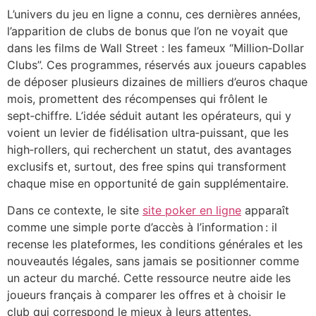
L’univers du jeu en ligne a connu, ces dernières années,
l’apparition de clubs de bonus que l’on ne voyait que
dans les films de Wall Street : les fameux “Million‑Dollar
Clubs”. Ces programmes, réservés aux joueurs capables
de déposer plusieurs dizaines de milliers d’euros chaque
mois, promettent des récompenses qui frôlent le
sept‑chiffre. L’idée séduit autant les opérateurs, qui y
voient un levier de fidélisation ultra‑puissant, que les
high‑rollers, qui recherchent un statut, des avantages
exclusifs et, surtout, des free spins qui transforment
chaque mise en opportunité de gain supplémentaire.
Dans ce contexte, le site
site poker en ligne
apparaît
comme une simple porte d’accès à l’information : il
recense les plateformes, les conditions générales et les
nouveautés légales, sans jamais se positionner comme
un acteur du marché. Cette ressource neutre aide les
joueurs français à comparer les offres et à choisir le
club qui correspond le mieux à leurs attentes.