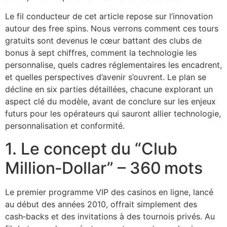
Le fil conducteur de cet article repose sur l’innovation
autour des free spins. Nous verrons comment ces tours
gratuits sont devenus le cœur battant des clubs de
bonus à sept chiffres, comment la technologie les
personnalise, quels cadres réglementaires les encadrent,
et quelles perspectives d’avenir s’ouvrent. Le plan se
décline en six parties détaillées, chacune explorant un
aspect clé du modèle, avant de conclure sur les enjeux
futurs pour les opérateurs qui sauront allier technologie,
personnalisation et conformité.
1. Le concept du “Club
Million‑Dollar” – 360 mots
Le premier programme VIP des casinos en ligne, lancé
au début des années 2010, offrait simplement des
cash‑backs et des invitations à des tournois privés. Au