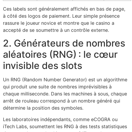
Ces labels sont généralement affichés en bas de page,
à côté des logos de paiement. Leur simple présence
rassure le joueur novice et montre que le casino a
accepté de se soumettre à un contrôle externe.
2. Générateurs de nombres
aléatoires (RNG) : le cœur
invisible des slots
Un RNG (Random Number Generator) est un algorithme
qui produit une suite de nombres imprévisibles à
chaque milliseconde. Dans les machines à sous, chaque
arrêt de rouleau correspond à un nombre généré qui
détermine la position des symboles.
Les laboratoires indépendants, comme eCOGRA ou
iTech Labs, soumettent les RNG à des tests statistiques