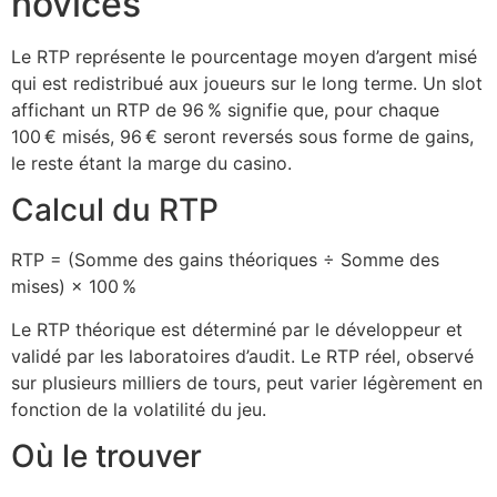
novices
Le RTP représente le pourcentage moyen d’argent misé
qui est redistribué aux joueurs sur le long terme. Un slot
affichant un RTP de 96 % signifie que, pour chaque
100 € misés, 96 € seront reversés sous forme de gains,
le reste étant la marge du casino.
Calcul du RTP
RTP = (Somme des gains théoriques ÷ Somme des
mises) × 100 %
Le RTP théorique est déterminé par le développeur et
validé par les laboratoires d’audit. Le RTP réel, observé
sur plusieurs milliers de tours, peut varier légèrement en
fonction de la volatilité du jeu.
Où le trouver