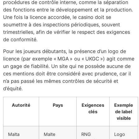
procédures de contrôle interne, comme la séparation
des fonctions entre le développement et la production.
Une fois la licence accordée, le casino doit se
soumettre à des inspections périodiques, souvent
trimestrielles, afin de vérifier le respect des exigences
de conformité.
Pour les joueurs débutants, la présence d’un logo de
licence (par exemple « MGA » ou « UKGC ») agit comme
un gage de fiabilité. Un site qui ne possède aucune de
ces mentions doit être considéré avec prudence, car il
n’a pas passé les mêmes contrôles de sécurité et
d’équité.
Autorité
Pays
Exigences
Exemple
clés
de label
visible
Malta
Malte
RNG
Logo