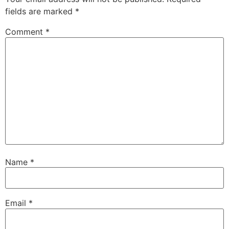
fields are marked
*
Comment
*
Name
*
Email
*