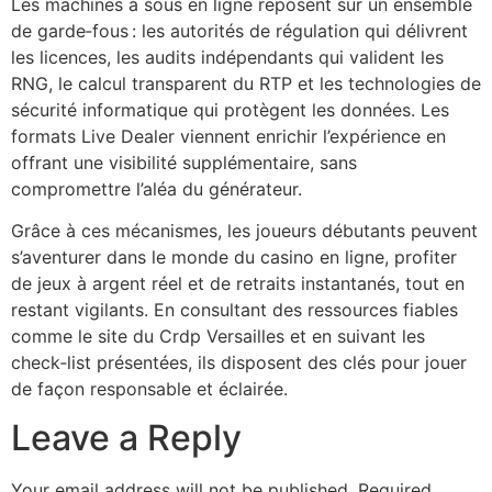
Les machines à sous en ligne reposent sur un ensemble
de garde‑fous : les autorités de régulation qui délivrent
les licences, les audits indépendants qui valident les
RNG, le calcul transparent du RTP et les technologies de
sécurité informatique qui protègent les données. Les
formats Live Dealer viennent enrichir l’expérience en
offrant une visibilité supplémentaire, sans
compromettre l’aléa du générateur.
Grâce à ces mécanismes, les joueurs débutants peuvent
s’aventurer dans le monde du casino en ligne, profiter
de jeux à argent réel et de retraits instantanés, tout en
restant vigilants. En consultant des ressources fiables
comme le site du Crdp Versailles et en suivant les
check‑list présentées, ils disposent des clés pour jouer
de façon responsable et éclairée.
Leave a Reply
Your email address will not be published.
Required