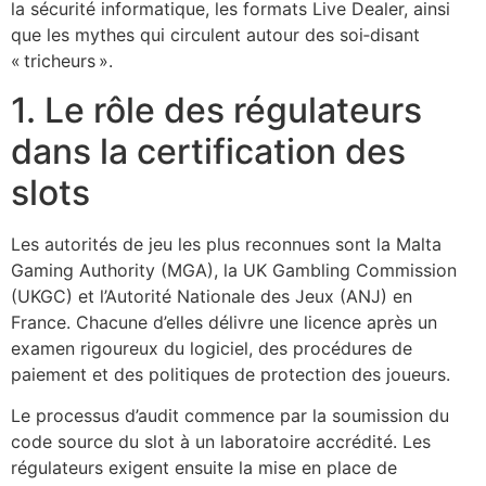
la sécurité informatique, les formats Live Dealer, ainsi
que les mythes qui circulent autour des soi‑disant
« tricheurs ».
1. Le rôle des régulateurs
dans la certification des
slots
Les autorités de jeu les plus reconnues sont la Malta
Gaming Authority (MGA), la UK Gambling Commission
(UKGC) et l’Autorité Nationale des Jeux (ANJ) en
France. Chacune d’elles délivre une licence après un
examen rigoureux du logiciel, des procédures de
paiement et des politiques de protection des joueurs.
Le processus d’audit commence par la soumission du
code source du slot à un laboratoire accrédité. Les
régulateurs exigent ensuite la mise en place de