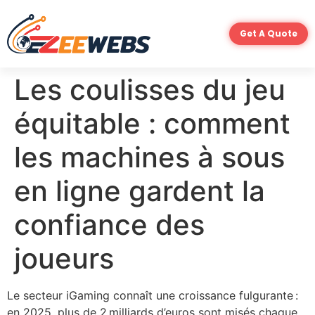
Get A Quote
Les coulisses du jeu
équitable : comment
les machines à sous
en ligne gardent la
confiance des
joueurs
Le secteur iGaming connaît une croissance fulgurante :
en 2025, plus de 2 milliards d’euros sont misés chaque