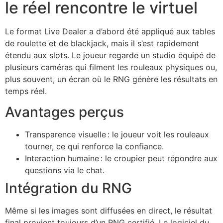
le réel rencontre le virtuel
Le format Live Dealer a d’abord été appliqué aux tables
de roulette et de blackjack, mais il s’est rapidement
étendu aux slots. Le joueur regarde un studio équipé de
plusieurs caméras qui filment les rouleaux physiques ou,
plus souvent, un écran où le RNG génère les résultats en
temps réel.
Avantages perçus
Transparence visuelle : le joueur voit les rouleaux
tourner, ce qui renforce la confiance.
Interaction humaine : le croupier peut répondre aux
questions via le chat.
Intégration du RNG
Même si les images sont diffusées en direct, le résultat
final provient toujours d’un RNG certifié. Le logiciel du