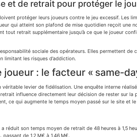
e et de retrait pour protéger le jo
doivent protéger leurs joueurs contre le jeu excessif. Les li
ueur qui atteint son plafond de mise quotidien reçoit une not
tout retrait supplémentaire jusqu’à ce que le joueur confir
responsabilité sociale des opérateurs. Elles permettent de c
n limitant les risques d’addiction.
e joueur : le facteur « same‑d
véritable levier de fidélisation. Une enquête interne réalis
retrait influence directement leur décision de rester sur la 
nt, ce qui augmente le temps moyen passé sur le site et le 
a réduit son temps moyen de retrait de 48 heures à 1,5 heur
, passant de 1,2 M€ à 1,46 M€.