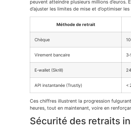
peuvent atteindre plusieurs millions d’euros. 
d’ajuster les limites de mise et d’optimiser 
Méthode de retrait
Chèque
10
Virement bancaire
3‑
E‑wallet (Skrill)
24
API instantanée (Trustly)
< 
Ces chiffres illustrent la progression fulgur
heures, tout en maintenant, voire en renforçan
Sécurité des retraits 