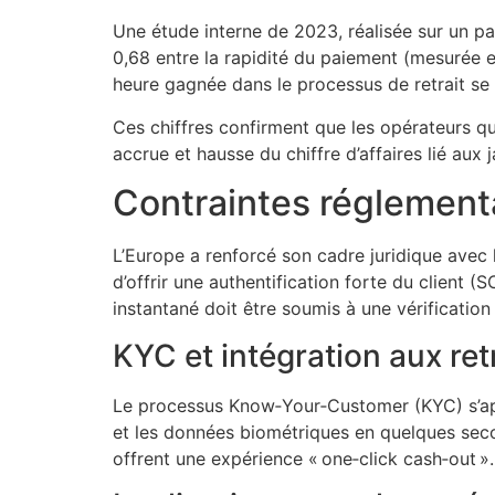
Une étude interne de 2023, réalisée sur un p
0,68 entre la rapidité du paiement (mesurée 
heure gagnée dans le processus de retrait se
Ces chiffres confirment que les opérateurs qui
accrue et hausse du chiffre d’affaires lié aux 
Contraintes réglementa
L’Europe a renforcé son cadre juridique avec 
d’offrir une authentification forte du client (
instantané doit être soumis à une vérification 
KYC et intégration aux ret
Le processus Know‑Your‑Customer (KYC) s’appui
et les données biométriques en quelques sec
offrent une expérience « one‑click cash‑out ».