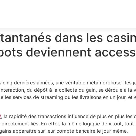
tantanés dans les casin
ots deviennent accessib
es cinq dernières années, une véritable métamorphose : les 
nteraction, du dépôt à la collecte du gain, se déroule à la 
les services de streaming ou les livraisons en un jour, et 
/
, la rapidité des transactions influence de plus en plus 
 directement liés. En effet, la même logique de « tout, tout 
 gains apparaître sur leur compte bancaire le jour même.