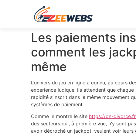
Les paiements ins
comment les jackp
même
L’univers du jeu en ligne a connu, au cours d
expérience ludique, ils attendent que chaque i
rapidité s’inscrit dans le même mouvement que 
systèmes de paiement.
Comme le montre le site
https://on-divorce.fr
des secteurs qui, à première vue, n’y sont pas
avoir décroché un jackpot, veulent voir leurs