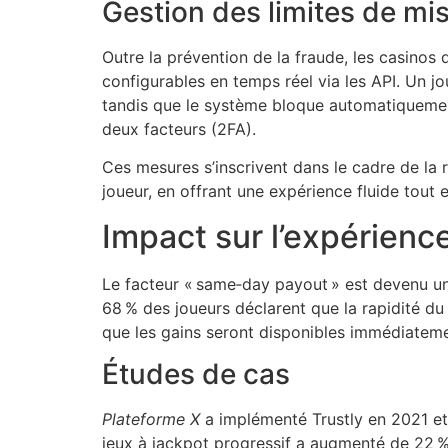
Gestion des limites de mis
Outre la prévention de la fraude, les casinos 
configurables en temps réel via les API. Un jo
tandis que le système bloque automatiquement 
deux facteurs (2FA).
Ces mesures s’inscrivent dans le cadre de la 
joueur, en offrant une expérience fluide tout e
Impact sur l’expérienc
Le facteur « same‑day payout » est devenu un 
68 % des joueurs déclarent que la rapidité du 
que les gains seront disponibles immédiateme
Études de cas
Plateforme X
a implémenté Trustly en 2021 et 
jeux à jackpot progressif a augmenté de 22 %