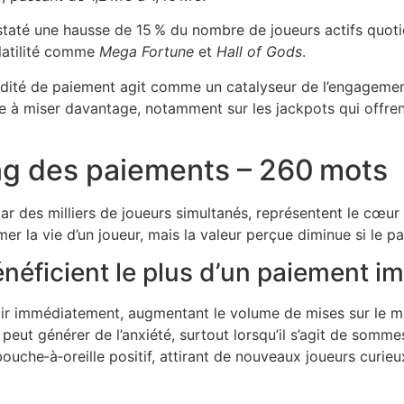
nstaté une hausse de 15 % du nombre de joueurs actifs quo
latilité comme
Mega Fortune
et
Hall of Gods
.
dité de paiement agit comme un catalyseur de l’engagement
cite à miser davantage, notamment sur les jackpots qui offre
ing des paiements – 260 mots
r des milliers de joueurs simultanés, représentent le cœur d
er la vie d’un joueur, mais la valeur perçue diminue si le p
énéficient le plus d’un paiement i
vestir immédiatement, augmentant le volume de mises sur le m
 peut générer de l’anxiété, surtout lorsqu’il s’agit de somm
bouche‑à‑oreille positif, attirant de nouveaux joueurs curieu