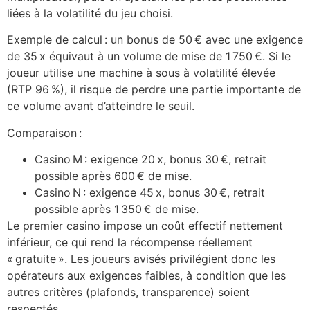
liées à la volatilité du jeu choisi.
Exemple de calcul : un bonus de 50 € avec une exigence
de 35 x équivaut à un volume de mise de 1 750 €. Si le
joueur utilise une machine à sous à volatilité élevée
(RTP 96 %), il risque de perdre une partie importante de
ce volume avant d’atteindre le seuil.
Comparaison :
Casino M : exigence 20 x, bonus 30 €, retrait
possible après 600 € de mise.
Casino N : exigence 45 x, bonus 30 €, retrait
possible après 1 350 € de mise.
Le premier casino impose un coût effectif nettement
inférieur, ce qui rend la récompense réellement
« gratuite ». Les joueurs avisés privilégient donc les
opérateurs aux exigences faibles, à condition que les
autres critères (plafonds, transparence) soient
respectés.