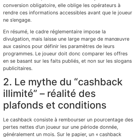
conversion obligatoire, elle oblige les opérateurs à
rendre ces informations accessibles avant que le joueur
ne s’engage.
En résumé, le cadre réglementaire impose la
divulgation, mais laisse une large marge de manœuvre
aux casinos pour définir les paramètres de leurs
programmes. Le joueur doit donc comparer les offres
en se basant sur les faits publiés, et non sur les slogans
publicitaires.
2. Le mythe du “cashback
illimité” – réalité des
plafonds et conditions
Le cashback consiste à rembourser un pourcentage des
pertes nettes d’un joueur sur une période donnée,
généralement un mois. Sur le papier, un « cashback