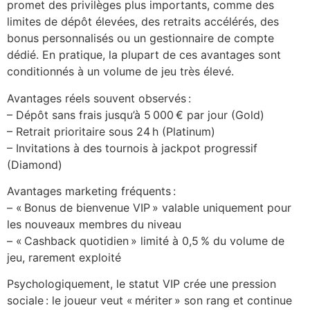
promet des privilèges plus importants, comme des
limites de dépôt élevées, des retraits accélérés, des
bonus personnalisés ou un gestionnaire de compte
dédié. En pratique, la plupart de ces avantages sont
conditionnés à un volume de jeu très élevé.
Avantages réels souvent observés :
– Dépôt sans frais jusqu’à 5 000 € par jour (Gold)
– Retrait prioritaire sous 24 h (Platinum)
– Invitations à des tournois à jackpot progressif
(Diamond)
Avantages marketing fréquents :
– « Bonus de bienvenue VIP » valable uniquement pour
les nouveaux membres du niveau
– « Cashback quotidien » limité à 0,5 % du volume de
jeu, rarement exploité
Psychologiquement, le statut VIP crée une pression
sociale : le joueur veut « mériter » son rang et continue