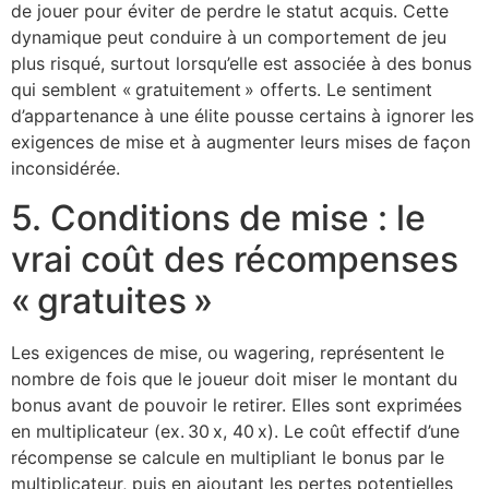
de jouer pour éviter de perdre le statut acquis. Cette
dynamique peut conduire à un comportement de jeu
plus risqué, surtout lorsqu’elle est associée à des bonus
qui semblent « gratuitement » offerts. Le sentiment
d’appartenance à une élite pousse certains à ignorer les
exigences de mise et à augmenter leurs mises de façon
inconsidérée.
5. Conditions de mise : le
vrai coût des récompenses
« gratuites »
Les exigences de mise, ou wagering, représentent le
nombre de fois que le joueur doit miser le montant du
bonus avant de pouvoir le retirer. Elles sont exprimées
en multiplicateur (ex. 30 x, 40 x). Le coût effectif d’une
récompense se calcule en multipliant le bonus par le
multiplicateur, puis en ajoutant les pertes potentielles