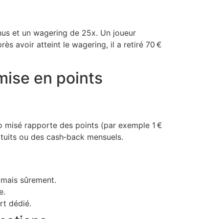
nus et un wagering de 25x. Un joueur
ès avoir atteint le wagering, il a retiré 70 €
mise en points
o misé rapporte des points (par exemple 1 €
atuits ou des cash‑back mensuels.
 mais sûrement.
e.
rt dédié.