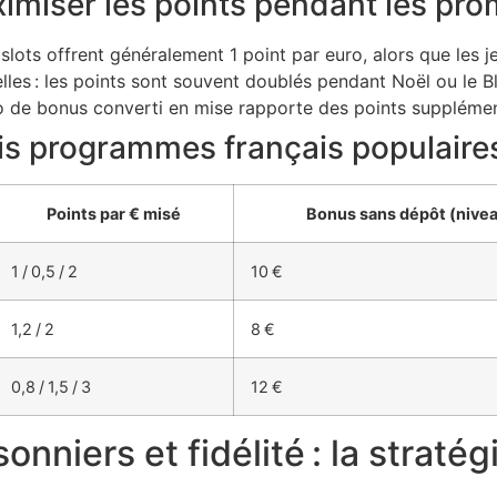
imiser les points pendant les pro
es slots offrent généralement 1 point par euro, alors que les 
les : les points sont souvent doublés pendant Noël ou le Bl
ro de bonus converti en mise rapporte des points supplémen
is programmes français populaire
Points par € misé
Bonus sans dépôt (nivea
1 / 0,5 / 2
10 €
1,2 / 2
8 €
0,8 / 1,5 / 3
12 €
nniers et fidélité : la straté