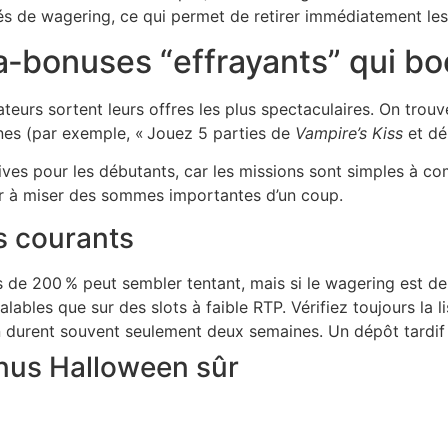
és de wagering, ce qui permet de retirer immédiatement les 
a‑bonuses “effrayants” qui boo
urs sortent leurs offres les plus spectaculaires. On trouv
es (par exemple, « Jouez 5 parties de
Vampire’s Kiss
et dé
ives pour les débutants, car les missions sont simples à 
eur à miser des sommes importantes d’un coup.
s courants
de 200 % peut sembler tentant, mais si le wagering est de 4
lables que sur des slots à faible RTP. Vérifiez toujours la li
n durent souvent seulement deux semaines. Un dépôt tardif 
onus Halloween sûr