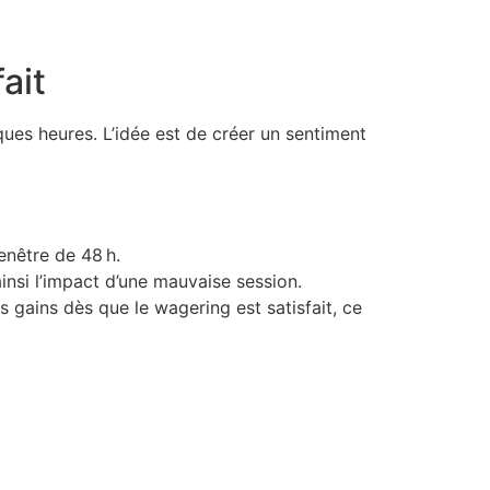
ait
ques heures. L’idée est de créer un sentiment
enêtre de 48 h.
insi l’impact d’une mauvaise session.
es gains dès que le wagering est satisfait, ce