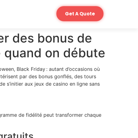
Get A Quote
ter des bonus de
té quand on débute
oween, Black Friday : autant d’occasions où
actérisent par des bonus gonflés, des tours
 s’initier aux jeux de casino en ligne sans
gramme de fidélité peut transformer chaque
gratuits