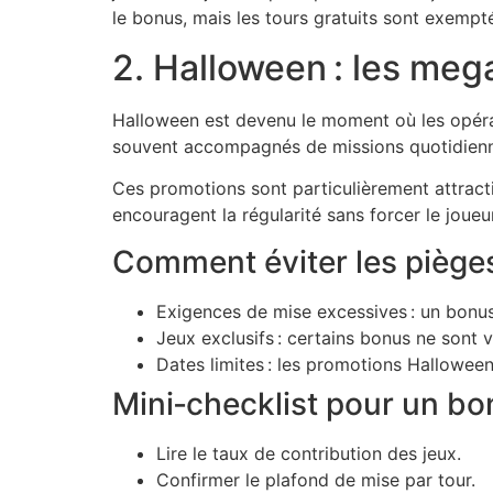
le bonus, mais les tours gratuits sont exempt
2. Halloween : les meg
Halloween est devenu le moment où les opérate
souvent accompagnés de missions quotidienn
Ces promotions sont particulièrement attract
encouragent la régularité sans forcer le jou
Comment éviter les piège
Exigences de mise excessives : un bonus 
Jeux exclusifs : certains bonus ne sont va
Dates limites : les promotions Hallowee
Mini‑checklist pour un b
Lire le taux de contribution des jeux.
Confirmer le plafond de mise par tour.