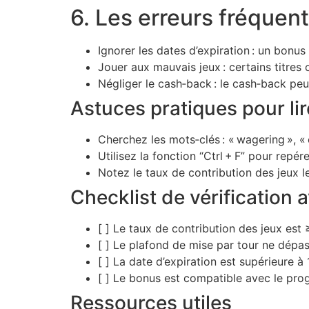
6. Les erreurs fréquen
Ignorer les dates d’expiration : un bonus
Jouer aux mauvais jeux : certains titres 
Négliger le cash‑back : le cash‑back peut
Astuces pratiques pour li
Cherchez les mots‑clés : « wagering », « c
Utilisez la fonction “Ctrl + F” pour repér
Notez le taux de contribution des jeux le
Checklist de vérification
[ ] Le taux de contribution des jeux est 
[ ] Le plafond de mise par tour ne dépas
[ ] La date d’expiration est supérieure à 
[ ] Le bonus est compatible avec le pro
Ressources utiles