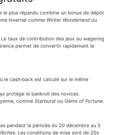
èle le plus répandu combine un bonus de dépôt
thème hivernal comme
Winter Wonderland
ou
 Le taux de contribution des jeux au wagering
férence permet de convertir rapidement le
t où le cash‑back est calculé sur le même
ui protège le bankroll des novices.
t moyenne, comme
Starburst
ou
Gems of Fortune
.
tes pendant la période du 20 décembre au 5
 Riches
. Les conditions de mise sont de 20x