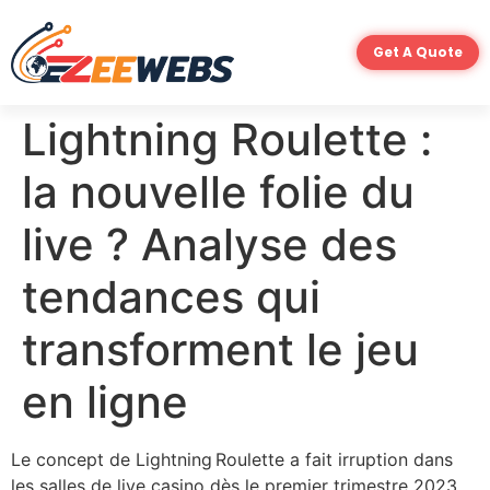
Get A Quote
Lightning Roulette :
la nouvelle folie du
live ? Analyse des
tendances qui
transforment le jeu
en ligne
Le concept de Lightning Roulette a fait irruption dans
les salles de live casino dès le premier trimestre 2023,