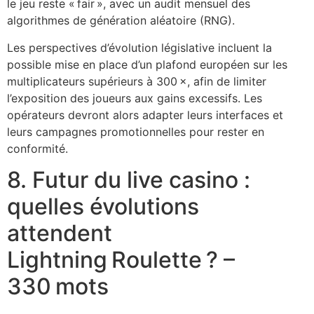
le jeu reste « fair », avec un audit mensuel des
algorithmes de génération aléatoire (RNG).
Les perspectives d’évolution législative incluent la
possible mise en place d’un plafond européen sur les
multiplicateurs supérieurs à 300 ×, afin de limiter
l’exposition des joueurs aux gains excessifs. Les
opérateurs devront alors adapter leurs interfaces et
leurs campagnes promotionnelles pour rester en
conformité.
8. Futur du live casino :
quelles évolutions
attendent
Lightning Roulette ? –
330 mots