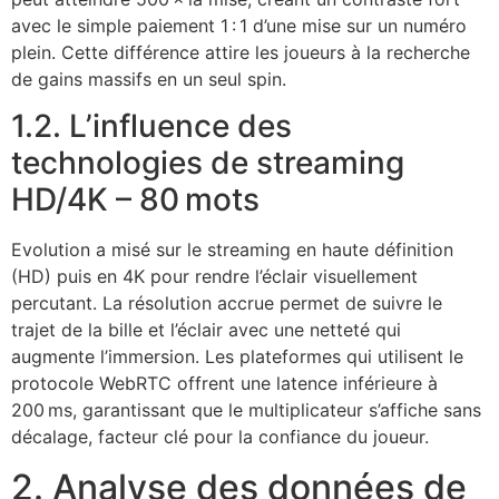
avec le simple paiement 1 : 1 d’une mise sur un numéro
plein. Cette différence attire les joueurs à la recherche
de gains massifs en un seul spin.
1.2. L’influence des
technologies de streaming
HD/4K – 80 mots
Evolution a misé sur le streaming en haute définition
(HD) puis en 4K pour rendre l’éclair visuellement
percutant. La résolution accrue permet de suivre le
trajet de la bille et l’éclair avec une netteté qui
augmente l’immersion. Les plateformes qui utilisent le
protocole WebRTC offrent une latence inférieure à
200 ms, garantissant que le multiplicateur s’affiche sans
décalage, facteur clé pour la confiance du joueur.
2. Analyse des données de