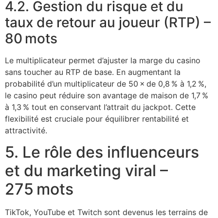
4.2. Gestion du risque et du
taux de retour au joueur (RTP) –
80 mots
Le multiplicateur permet d’ajuster la marge du casino
sans toucher au RTP de base. En augmentant la
probabilité d’un multiplicateur de 50 × de 0,8 % à 1,2 %,
le casino peut réduire son avantage de maison de 1,7 %
à 1,3 % tout en conservant l’attrait du jackpot. Cette
flexibilité est cruciale pour équilibrer rentabilité et
attractivité.
5. Le rôle des influenceurs
et du marketing viral –
275 mots
TikTok, YouTube et Twitch sont devenus les terrains de