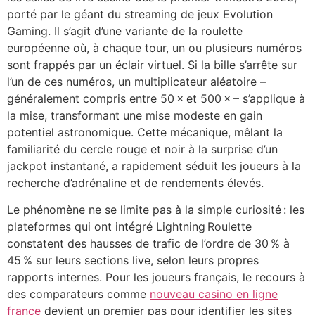
porté par le géant du streaming de jeux Evolution
Gaming. Il s’agit d’une variante de la roulette
européenne où, à chaque tour, un ou plusieurs numéros
sont frappés par un éclair virtuel. Si la bille s’arrête sur
l’un de ces numéros, un multiplicateur aléatoire –
généralement compris entre 50 × et 500 × – s’applique à
la mise, transformant une mise modeste en gain
potentiel astronomique. Cette mécanique, mêlant la
familiarité du cercle rouge et noir à la surprise d’un
jackpot instantané, a rapidement séduit les joueurs à la
recherche d’adrénaline et de rendements élevés.
Le phénomène ne se limite pas à la simple curiosité : les
plateformes qui ont intégré Lightning Roulette
constatent des hausses de trafic de l’ordre de 30 % à
45 % sur leurs sections live, selon leurs propres
rapports internes. Pour les joueurs français, le recours à
des comparateurs comme
nouveau casino en ligne
france
devient un premier pas pour identifier les sites