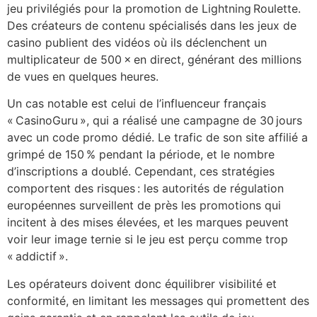
jeu privilégiés pour la promotion de Lightning Roulette.
Des créateurs de contenu spécialisés dans les jeux de
casino publient des vidéos où ils déclenchent un
multiplicateur de 500 × en direct, générant des millions
de vues en quelques heures.
Un cas notable est celui de l’influenceur français
« CasinoGuru », qui a réalisé une campagne de 30 jours
avec un code promo dédié. Le trafic de son site affilié a
grimpé de 150 % pendant la période, et le nombre
d’inscriptions a doublé. Cependant, ces stratégies
comportent des risques : les autorités de régulation
européennes surveillent de près les promotions qui
incitent à des mises élevées, et les marques peuvent
voir leur image ternie si le jeu est perçu comme trop
« addictif ».
Les opérateurs doivent donc équilibrer visibilité et
conformité, en limitant les messages qui promettent des