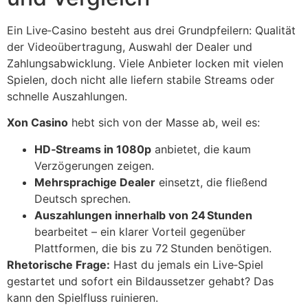
Ein Live‑Casino besteht aus drei Grundpfeilern: Qualität
der Videoübertragung, Auswahl der Dealer und
Zahlungsabwicklung. Viele Anbieter locken mit vielen
Spielen, doch nicht alle liefern stabile Streams oder
schnelle Auszahlungen.
Xon Casino
hebt sich von der Masse ab, weil es:
HD‑Streams in 1080p
anbietet, die kaum
Verzögerungen zeigen.
Mehrsprachige Dealer
einsetzt, die fließend
Deutsch sprechen.
Auszahlungen innerhalb von 24 Stunden
bearbeitet – ein klarer Vorteil gegenüber
Plattformen, die bis zu 72 Stunden benötigen.
Rhetorische Frage:
Hast du jemals ein Live‑Spiel
gestartet und sofort ein Bildaussetzer gehabt? Das
kann den Spielfluss ruinieren.