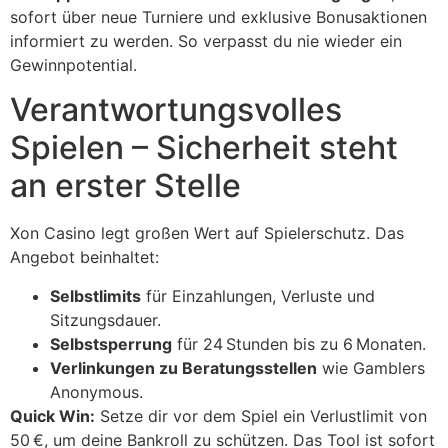
sofort über neue Turniere und exklusive Bonusaktionen
informiert zu werden. So verpasst du nie wieder ein
Gewinnpotential.
Verantwortungsvolles
Spielen – Sicherheit steht
an erster Stelle
Xon Casino legt großen Wert auf Spielerschutz. Das
Angebot beinhaltet:
Selbstlimits
für Einzahlungen, Verluste und
Sitzungsdauer.
Selbstsperrung
für 24 Stunden bis zu 6 Monaten.
Verlinkungen zu Beratungsstellen
wie Gamblers
Anonymous.
Quick Win:
Setze dir vor dem Spiel ein Verlustlimit von
50 €, um deine Bankroll zu schützen. Das Tool ist sofort