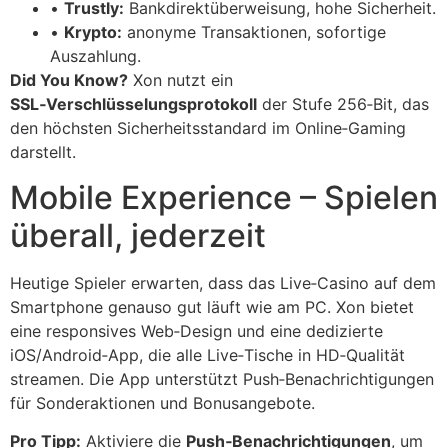
•
Trustly:
Bankdirektüberweisung, hohe Sicherheit.
•
Krypto:
anonyme Transaktionen, sofortige
Auszahlung.
Did You Know?
Xon nutzt ein
SSL‑Verschlüsselungsprotokoll
der Stufe 256‑Bit, das
den höchsten Sicherheitsstandard im Online‑Gaming
darstellt.
Mobile Experience – Spielen
überall, jederzeit
Heutige Spieler erwarten, dass das Live‑Casino auf dem
Smartphone genauso gut läuft wie am PC. Xon bietet
eine responsives Web‑Design und eine dedizierte
iOS/Android‑App, die alle Live‑Tische in HD‑Qualität
streamen. Die App unterstützt Push‑Benachrichtigungen
für Sonderaktionen und Bonusangebote.
Pro Tipp:
Aktiviere die
Push‑Benachrichtigungen
, um