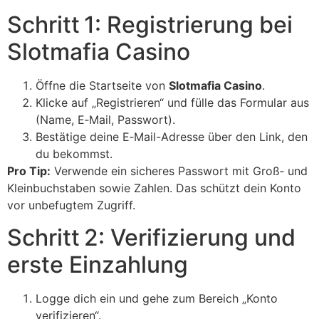
Schritt 1: Registrierung bei
Slotmafia Casino
Öffne die Startseite von
Slotmafia Casino
.
Klicke auf „Registrieren“ und fülle das Formular aus
(Name, E‑Mail, Passwort).
Bestätige deine E‑Mail-Adresse über den Link, den
du bekommst.
Pro Tip:
Verwende ein sicheres Passwort mit Groß‑ und
Kleinbuchstaben sowie Zahlen. Das schützt dein Konto
vor unbefugtem Zugriff.
Schritt 2: Verifizierung und
erste Einzahlung
Logge dich ein und gehe zum Bereich „Konto
verifizieren“.