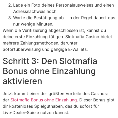
Lade ein Foto deines Personalausweises und einen
Adressnachweis hoch.
Warte die Bestätigung ab – in der Regel dauert das
nur wenige Minuten.
Wenn die Verifizierung abgeschlossen ist, kannst du
deine erste Einzahlung tätigen. Slotmafia Casino bietet
mehrere Zahlungsmethoden, darunter
Sofortüberweisung und gängige E‑Wallets.
Schritt 3: Den Slotmafia
Bonus ohne Einzahlung
aktivieren
Jetzt kommt einer der größten Vorteile des Casinos:
der
Slotmafia Bonus ohne Einzahlung
. Dieser Bonus gibt
dir kostenloses Spielguthaben, das du sofort für
Live‑Dealer‑Spiele nutzen kannst.