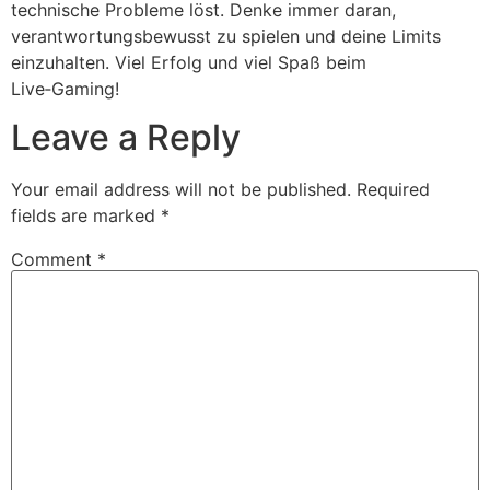
technische Probleme löst. Denke immer daran,
verantwortungsbewusst zu spielen und deine Limits
einzuhalten. Viel Erfolg und viel Spaß beim
Live‑Gaming!
Leave a Reply
Your email address will not be published.
Required
fields are marked
*
Comment
*