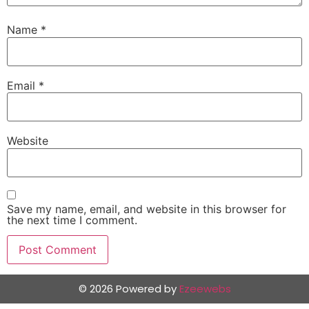
Name
*
Email
*
Website
Save my name, email, and website in this browser for
the next time I comment.
© 2026 Powered by
Ezeewebs