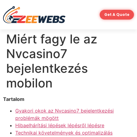
Get A Quote
Miért fagy le az
Nvcasino7
bejelentkezés
mobilon
Tartalom
Gyakori okok az Nvcasino7 bejelentkezési
problémák mögött
Hibaelhárítási lépések lépésről lépésre
Technikai követelmények és optimalizálás