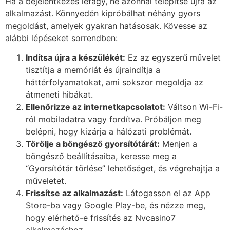
Ha a bejelentkezés lefagy, ne azonnal telepítse újra az
alkalmazást. Könnyedén kipróbálhat néhány gyors
megoldást, amelyek gyakran hatásosak. Kövesse az
alábbi lépéseket sorrendben:
Indítsa újra a készülékét:
Ez az egyszerű művelet
tisztítja a memóriát és újraindítja a
háttérfolyamatokat, ami sokszor megoldja az
átmeneti hibákat.
Ellenőrizze az internetkapcsolatot:
Váltson Wi-Fi-
ról mobiladatra vagy fordítva. Próbáljon meg
belépni, hogy kizárja a hálózati problémát.
Törölje a böngésző gyorsítótárát:
Menjen a
böngésző beállításaiba, keresse meg a
“Gyorsítótár törlése” lehetőséget, és végrehajtja a
műveletet.
Frissítse az alkalmazást:
Látogasson el az App
Store-ba vagy Google Play-be, és nézze meg,
hogy elérhető-e frissítés az Nvcasino7