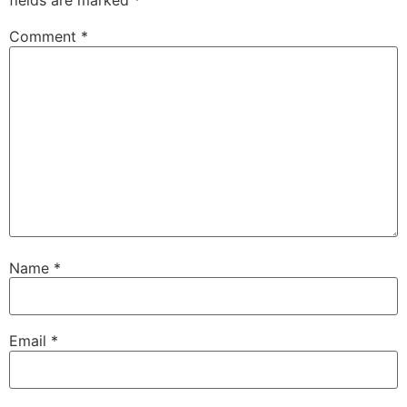
fields are marked
*
Comment
*
Name
*
Email
*