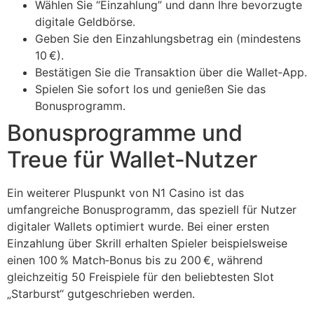
Wählen Sie “Einzahlung” und dann Ihre bevorzugte
digitale Geldbörse.
Geben Sie den Einzahlungsbetrag ein (mindestens
10 €).
Bestätigen Sie die Transaktion über die Wallet‑App.
Spielen Sie sofort los und genießen Sie das
Bonusprogramm.
Bonusprogramme und
Treue für Wallet‑Nutzer
Ein weiterer Pluspunkt von N1 Casino ist das
umfangreiche Bonusprogramm, das speziell für Nutzer
digitaler Wallets optimiert wurde. Bei einer ersten
Einzahlung über Skrill erhalten Spieler beispielsweise
einen 100 % Match‑Bonus bis zu 200 €, während
gleichzeitig 50 Freispiele für den beliebtesten Slot
„Starburst“ gutgeschrieben werden.