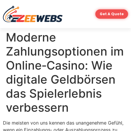
Get A Quote
Moderne
Zahlungsoptionen im
Online‑Casino: Wie
digitale Geldbörsen
das Spielerlebnis
verbessern
Die meisten von uns kennen das unangenehme Gefühl,
wenn ein Einzahlungs‑ oder Auszahlungsprozess zu