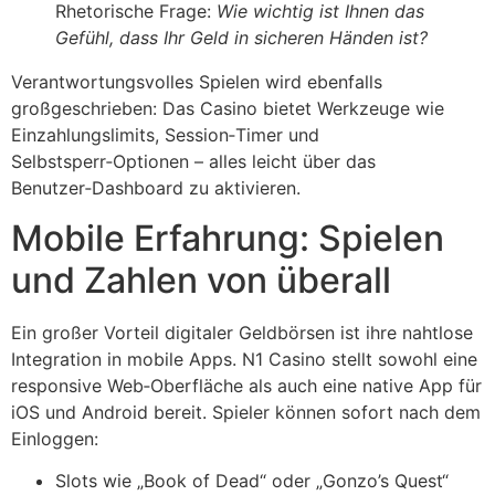
Rhetorische Frage:
Wie wichtig ist Ihnen das
Gefühl, dass Ihr Geld in sicheren Händen ist?
Verantwortungsvolles Spielen wird ebenfalls
großgeschrieben: Das Casino bietet Werkzeuge wie
Einzahlungslimits, Session‑Timer und
Selbstsperr‑Optionen – alles leicht über das
Benutzer‑Dashboard zu aktivieren.
Mobile Erfahrung: Spielen
und Zahlen von überall
Ein großer Vorteil digitaler Geldbörsen ist ihre nahtlose
Integration in mobile Apps. N1 Casino stellt sowohl eine
responsive Web‑Oberfläche als auch eine native App für
iOS und Android bereit. Spieler können sofort nach dem
Einloggen:
Slots wie „Book of Dead“ oder „Gonzo’s Quest“