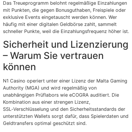
Das Treueprogramm belohnt regelmäßige Einzahlungen
mit Punkten, die gegen Bonusguthaben, Freispiele oder
exklusive Events eingetauscht werden können. Wer
häufig mit einer digitalen Geldbörse zahlt, sammelt
schneller Punkte, weil die Einzahlungsfrequenz höher ist.
Sicherheit und Lizenzierung
– Warum Sie vertrauen
können
N1 Casino operiert unter einer Lizenz der Malta Gaming
Authority (MGA) und wird regelmäßig von
unabhängigen Prüflabors wie eCOGRA auditiert. Die
Kombination aus einer strengen Lizenz,
SSL‑Verschlüsselung und den Sicherheitsstandards der
unterstützten Wallets sorgt dafür, dass Spielerdaten und
Geldtransfers optimal geschützt sind.