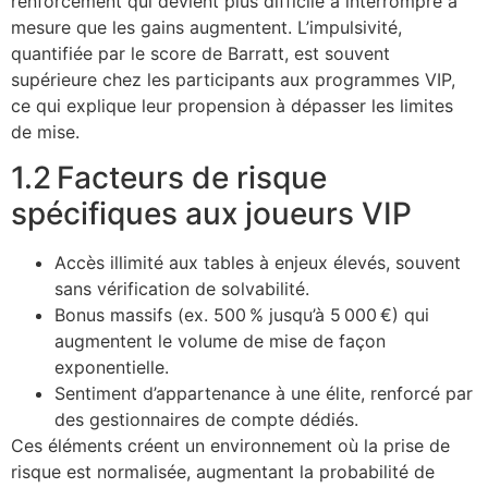
renforcement qui devient plus difficile à interrompre à
mesure que les gains augmentent. L’impulsivité,
quantifiée par le score de Barratt, est souvent
supérieure chez les participants aux programmes VIP,
ce qui explique leur propension à dépasser les limites
de mise.
1.2 Facteurs de risque
spécifiques aux joueurs VIP
Accès illimité aux tables à enjeux élevés, souvent
sans vérification de solvabilité.
Bonus massifs (ex. 500 % jusqu’à 5 000 €) qui
augmentent le volume de mise de façon
exponentielle.
Sentiment d’appartenance à une élite, renforcé par
des gestionnaires de compte dédiés.
Ces éléments créent un environnement où la prise de
risque est normalisée, augmentant la probabilité de