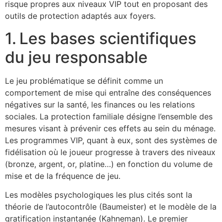
risque propres aux niveaux VIP tout en proposant des
outils de protection adaptés aux foyers.
1. Les bases scientifiques
du jeu responsable
Le jeu problématique se définit comme un
comportement de mise qui entraîne des conséquences
négatives sur la santé, les finances ou les relations
sociales. La protection familiale désigne l’ensemble des
mesures visant à prévenir ces effets au sein du ménage.
Les programmes VIP, quant à eux, sont des systèmes de
fidélisation où le joueur progresse à travers des niveaux
(bronze, argent, or, platine…) en fonction du volume de
mise et de la fréquence de jeu.
Les modèles psychologiques les plus cités sont la
théorie de l’autocontrôle (Baumeister) et le modèle de la
gratification instantanée (Kahneman). Le premier