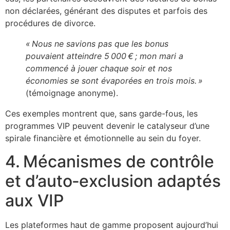
non déclarées, générant des disputes et parfois des
procédures de divorce.
« Nous ne savions pas que les bonus
pouvaient atteindre 5 000 € ; mon mari a
commencé à jouer chaque soir et nos
économies se sont évaporées en trois mois. »
(témoignage anonyme).
Ces exemples montrent que, sans garde-fous, les
programmes VIP peuvent devenir le catalyseur d’une
spirale financière et émotionnelle au sein du foyer.
4. Mécanismes de contrôle
et d’auto‑exclusion adaptés
aux VIP
Les plateformes haut de gamme proposent aujourd’hui