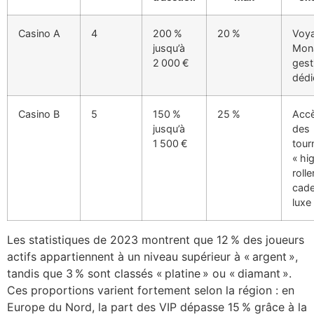
Casino A
4
200 %
20 %
Voy
jusqu’à
Mon
2 000 €
gest
dédi
Casino B
5
150 %
25 %
Accè
jusqu’à
des
1 500 €
tour
« hi
rolle
cad
luxe
Les statistiques de 2023 montrent que 12 % des joueurs
actifs appartiennent à un niveau supérieur à « argent »,
tandis que 3 % sont classés « platine » ou « diamant ».
Ces proportions varient fortement selon la région : en
Europe du Nord, la part des VIP dépasse 15 % grâce à la