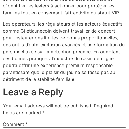
d’identifier les leviers à actionner pour protéger les
familles tout en conservant l’attractivité du statut VIP.
Les opérateurs, les régulateurs et les acteurs éducatifs
comme Giletjaunecoin doivent travailler de concert
pour instaurer des limites de bonus proportionnelles,
des outils d’auto‑exclusion avancés et une formation du
personnel axée sur la détection précoce. En adoptant
ces bonnes pratiques, l’industrie du casino en ligne
pourra offrir une expérience premium responsable,
garantissant que le plaisir du jeu ne se fasse pas au
détriment de la stabilité familiale.
Leave a Reply
Your email address will not be published.
Required
fields are marked
*
Comment
*