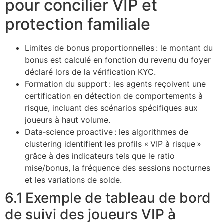
pour concilier VIP et
protection familiale
Limites de bonus proportionnelles : le montant du
bonus est calculé en fonction du revenu du foyer
déclaré lors de la vérification KYC.
Formation du support : les agents reçoivent une
certification en détection de comportements à
risque, incluant des scénarios spécifiques aux
joueurs à haut volume.
Data‑science proactive : les algorithmes de
clustering identifient les profils « VIP à risque »
grâce à des indicateurs tels que le ratio
mise/bonus, la fréquence des sessions nocturnes
et les variations de solde.
6.1 Exemple de tableau de bord
de suivi des joueurs VIP à