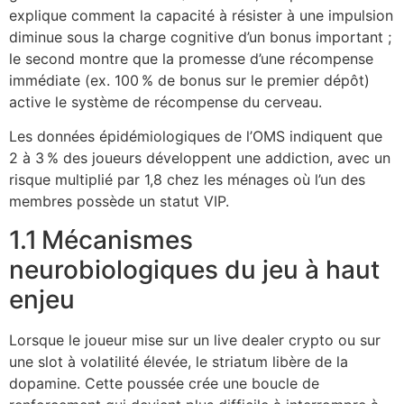
explique comment la capacité à résister à une impulsion
diminue sous la charge cognitive d’un bonus important ;
le second montre que la promesse d’une récompense
immédiate (ex. 100 % de bonus sur le premier dépôt)
active le système de récompense du cerveau.
Les données épidémiologiques de l’OMS indiquent que
2 à 3 % des joueurs développent une addiction, avec un
risque multiplié par 1,8 chez les ménages où l’un des
membres possède un statut VIP.
1.1 Mécanismes
neurobiologiques du jeu à haut
enjeu
Lorsque le joueur mise sur un live dealer crypto ou sur
une slot à volatilité élevée, le striatum libère de la
dopamine. Cette poussée crée une boucle de