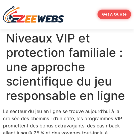
Get A Quote
Niveaux VIP et
protection familiale :
une approche
scientifique du jeu
responsable en ligne
Le secteur du jeu en ligne se trouve aujourd’hui à la
croisée des chemins : d’un côté, les programmes VIP
promettent des bonus extravagants, des cash‑back
allant jusqu’à 25 % et des voyages tout‑inclu à