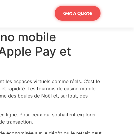
Get A Quote
ino mobile
 Apple Pay et
sent les espaces virtuels comme réels. C’est le
et rapidité. Les tournois de casino mobile,
mme des boules de Noël et, surtout, des
en ligne. Pour ceux qui souhaitent explorer
de transaction.
nde économisée sur le dépôt ou le retrait peut