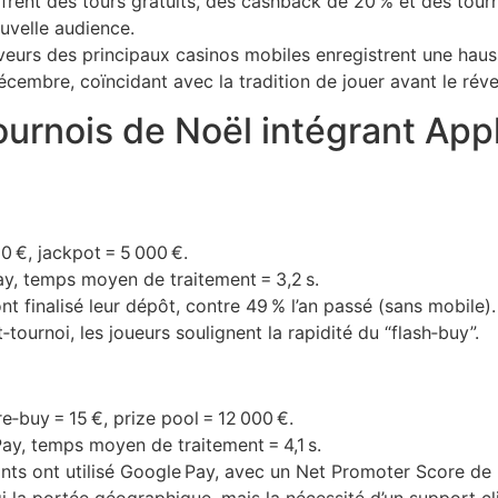
ffrent des tours gratuits, des cashback de 20 % et des tourn
ouvelle audience.
rveurs des principaux casinos mobiles enregistrent une hau
écembre, coïncidant avec la tradition de jouer avant le révei
ournois de Noël intégrant App
10 €, jackpot = 5 000 €.
ay, temps moyen de traitement = 3,2 s.
ont finalisé leur dépôt, contre 49 % l’an passé (sans mobile).
‑tournoi, les joueurs soulignent la rapidité du “flash‑buy”.
e‑buy = 15 €, prize pool = 12 000 €.
ay, temps moyen de traitement = 4,1 s.
ants ont utilisé Google Pay, avec un Net Promoter Score de 