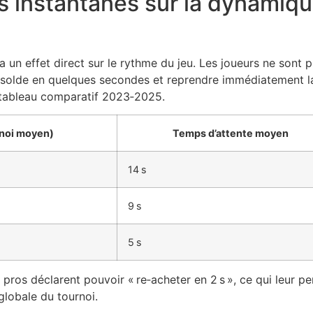
 instantanés sur la dynamiqu
 un effet direct sur le rythme du jeu. Les joueurs ne sont pl
r solde en quelques secondes et reprendre immédiatement la 
 tableau comparatif 2023‑2025.
rnoi moyen)
Temps d’attente moyen
14 s
9 s
5 s
 pros déclarent pouvoir « re‑acheter en 2 s », ce qui leur 
globale du tournoi.