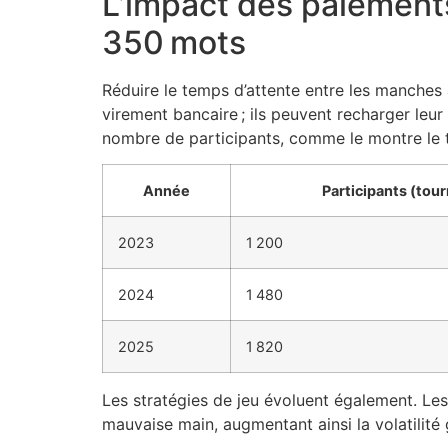
L’impact des paiements
350 mots
Réduire le temps d’attente entre les manches a
virement bancaire ; ils peuvent recharger leu
nombre de participants, comme le montre le
Année
Participants (tou
2023
1 200
2024
1 480
2025
1 820
Les stratégies de jeu évoluent également. Les
mauvaise main, augmentant ainsi la volatilité 