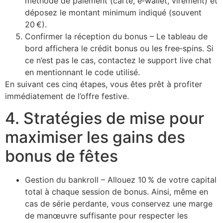
méthode de paiement (carte, e‑wallet, virement) et
déposez le montant minimum indiqué (souvent
20 €).
Confirmer la réception du bonus – Le tableau de
bord affichera le crédit bonus ou les free‑spins. Si
ce n’est pas le cas, contactez le support live chat
en mentionnant le code utilisé.
En suivant ces cinq étapes, vous êtes prêt à profiter
immédiatement de l’offre festive.
4. Stratégies de mise pour
maximiser les gains des
bonus de fêtes
Gestion du bankroll – Allouez 10 % de votre capital
total à chaque session de bonus. Ainsi, même en
cas de série perdante, vous conservez une marge
de manœuvre suffisante pour respecter les