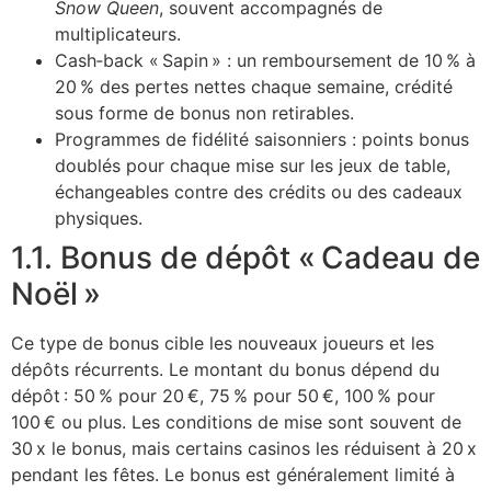
Snow Queen
, souvent accompagnés de
multiplicateurs.
Cash‑back « Sapin » : un remboursement de 10 % à
20 % des pertes nettes chaque semaine, crédité
sous forme de bonus non retirables.
Programmes de fidélité saisonniers : points bonus
doublés pour chaque mise sur les jeux de table,
échangeables contre des crédits ou des cadeaux
physiques.
1.1. Bonus de dépôt « Cadeau de
Noël »
Ce type de bonus cible les nouveaux joueurs et les
dépôts récurrents. Le montant du bonus dépend du
dépôt : 50 % pour 20 €, 75 % pour 50 €, 100 % pour
100 € ou plus. Les conditions de mise sont souvent de
30 x le bonus, mais certains casinos les réduisent à 20 x
pendant les fêtes. Le bonus est généralement limité à