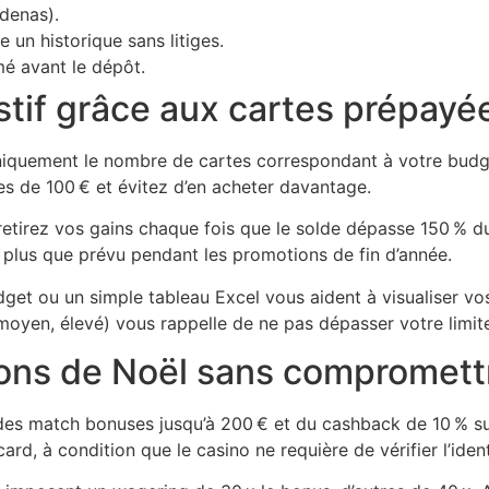
adenas).
un historique sans litiges.
mé avant le dépôt.
stif grâce aux cartes prépayé
niquement le nombre de cartes correspondant à votre budg
s de 100 € et évitez d’en acheter davantage.
 retirez vos gains chaque fois que le solde dépasse 150 % d
 plus que prévu pendant les promotions de fin d’année.
get ou un simple tableau Excel vous aident à visualiser vo
moyen, élevé) vous rappelle de ne pas dépasser votre limite
tions de Noël sans compromet
 des match bonuses jusqu’à 200 € et du cashback de 10 % s
d, à condition que le casino ne requière de vérifier l’ident