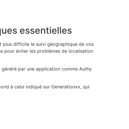
ques essentielles
 plus difficile le suivi géographique de vos
e pour éviter les problèmes de localisation
ou généré par une application comme Authy
ond à celui indiqué sur Generationxx, qui