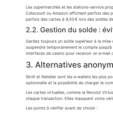
Les supermarchés et les stations-service pro
Cdiscount ou Amazon affichent parfois des pack
parfois des cartes à 9,50 € lors des soldes de
2.2. Gestion du solde : év
Gardez toujours un solde supérieur à la mise
suspendre temporairement le compte jusqu’à la
interfaces de casino pour recevoir un e‑mail 
3. Alternatives anonymes
Skrill et Neteller sont les e‑wallets les plus p
optionnelle et la possibilité de charger le co
Les cartes virtuelles, comme la Revolut Vir
chaque transaction. Elles masquent votre vér
Les points à vérifier avant de choisir :