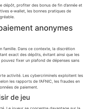
dépôt, profiter des bonus de fin d’année et
tives e‑wallet, les bonnes pratiques de
gréable.
de paiement anonymes
famille. Dans ce contexte, la discrétion
ant exact des dépôts, évitant ainsi que les
s pouvez fixer un plafond de dépenses sans
te activité. Les cybercriminels exploitent les
elon les rapports de l’AFNIC, les fraudes en
données de paiement.
sir de jeu
rté. Le joueur se concentre davantage sur la