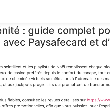
énité : guide complet po
e avec Paysafecard et d’
ndes scintillent et les playlists de Noël remplissent chaque 
s jeux de casino préférés depuis le confort du canapé, tout 
ux de cheminée virtuels se mêle alors à l’adrénaline des ma
, et aux jackpots progressifs qui promettent de transformer
plus fiables, consultez les revues détaillées sur
https://www.
s offres promotionnelles, afin que vous puissiez jouer l’esprit