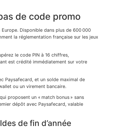
 pas de code promo
 Europe. Disponible dans plus de 600 000
amment la réglementation française sur les jeux
pérez le code PIN à 16 chiffres,
tant est crédité immédiatement sur votre
ec Paysafecard, et un solde maximal de
wallet ou un virement bancaire.
 qui proposent un « match bonus » sans
remier dépôt avec Paysafecard, valable
ldes de fin d’année