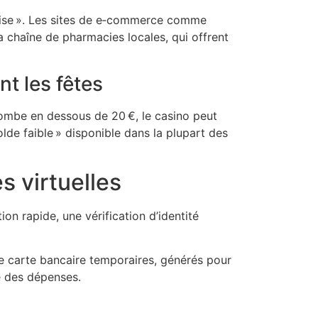
emise ». Les sites de e‑commerce comme
a chaîne de pharmacies locales, qui offrent
t les fêtes
tombe en dessous de 20 €, le casino peut
lde faible » disponible dans la plupart des
es virtuelles
tion rapide, une vérification d’identité
e carte bancaire temporaires, générés pour
e des dépenses.