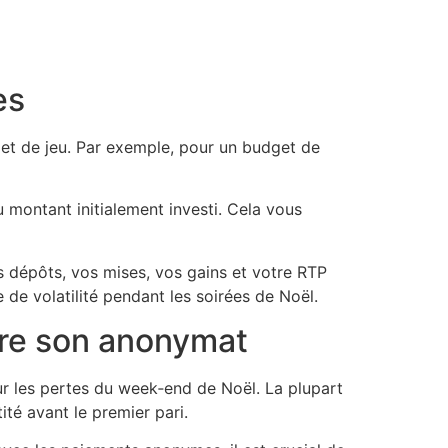
es
et de jeu. Par exemple, pour un budget de
u montant initialement investi. Cela vous
s dépôts, vos mises, vos gains et votre RTP
 de volatilité pendant les soirées de Noël.
tre son anonymat
ur les pertes du week‑end de Noël. La plupart
ité avant le premier pari.