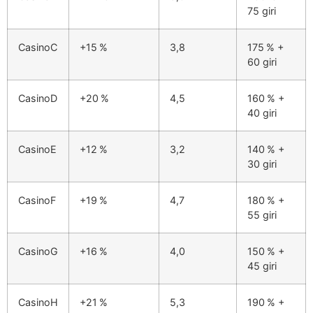
75 giri
CasinoC
+15 %
3,8
175 % +
60 giri
CasinoD
+20 %
4,5
160 % +
40 giri
CasinoE
+12 %
3,2
140 % +
30 giri
CasinoF
+19 %
4,7
180 % +
55 giri
CasinoG
+16 %
4,0
150 % +
45 giri
CasinoH
+21 %
5,3
190 % +