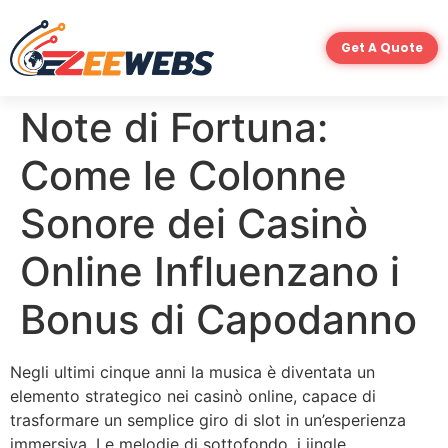
Get A Quote
Note di Fortuna:
Come le Colonne
Sonore dei Casinò
Online Influenzano i
Bonus di Capodanno
Negli ultimi cinque anni la musica è diventata un
elemento strategico nei casinò online, capace di
trasformare un semplice giro di slot in un’esperienza
immersiva. Le melodie di sottofondo, i jingle