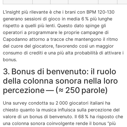
L’insight più rilevante è che i brani con BPM 120‑130
generano sessioni di gioco in media 6 % più lunghe
rispetto a quelli più lenti. Questo dato spinge gli
operatori a programmare le proprie campagne di
Capodanno attorno a tracce che mantengono il ritmo
del cuore del giocatore, favorendo così un maggior
consumo di crediti e una più alta probabilità di attivare i
bonus.
3. Bonus di benvenuto: il ruolo
della colonna sonora nella loro
percezione — (≈ 250 parole)
Una survey condotta su 2 000 giocatori italiani ha
chiesto quanto la musica influisca sulla percezione del
valore di un bonus di benvenuto. Il 68 % ha risposto che
una colonna sonora coinvolgente rende il bonus “più