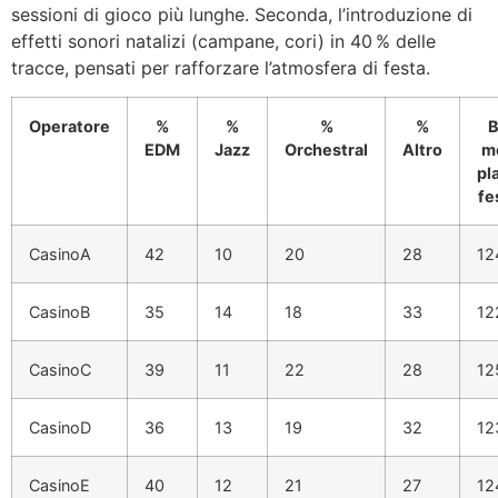
sessioni di gioco più lunghe. Seconda, l’introduzione di
effetti sonori natalizi (campane, cori) in 40 % delle
tracce, pensati per rafforzare l’atmosfera di festa.
Operatore
%
%
%
%
EDM
Jazz
Orchestral
Altro
m
pl
fe
CasinoA
42
10
20
28
12
CasinoB
35
14
18
33
12
CasinoC
39
11
22
28
12
CasinoD
36
13
19
32
12
CasinoE
40
12
21
27
12