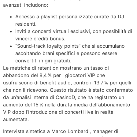
avanzati includono:
Accesso a playlist personalizzate curate da DJ
residenti.
Inviti a concerti virtuali esclusivi, con possibilità di
vincere crediti bonus.
“Sound‑track loyalty points” che si accumulano
ascoltando brani specifici e possono essere
convertiti in giri gratuiti.
Le metriche di retention mostrano un tasso di
abbandono del 8,4 % per i giocatori VIP che
usufruiscono di benefit audio, contro il 13,7 % per quelli
che non li ricevono. Questo risultato è stato confermato
da un’analisi interna di CasinoD, che ha registrato un
aumento del 15 % nella durata media dell’abbonamento
VIP dopo l’introduzione di concerti live in realtà
aumentata.
Intervista sintetica a Marco Lombardi, manager di