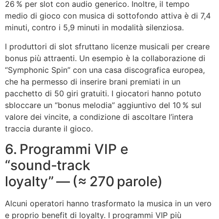
26 % per slot con audio generico. Inoltre, il tempo
medio di gioco con musica di sottofondo attiva è di 7,4
minuti, contro i 5,9 minuti in modalità silenziosa.
I produttori di slot sfruttano licenze musicali per creare
bonus più attraenti. Un esempio è la collaborazione di
“Symphonic Spin” con una casa discografica europea,
che ha permesso di inserire brani premiati in un
pacchetto di 50 giri gratuiti. I giocatori hanno potuto
sbloccare un “bonus melodia” aggiuntivo del 10 % sul
valore dei vincite, a condizione di ascoltare l’intera
traccia durante il gioco.
6. Programmi VIP e
“sound‑track
loyalty” — (≈ 270 parole)
Alcuni operatori hanno trasformato la musica in un vero
e proprio benefit di loyalty. I programmi VIP più