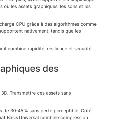
s où les assets graphiques, les sons et les
r la charge CPU grâce à des algorithmes comme
supportent nativement, tandis que les
il combine rapidité, résilience et sécurité,
raphiques des
s 3D. Transmettre ces assets sans
s de 30‑45 % sans perte perceptible. Côté
rmat Basis Universal combine compression