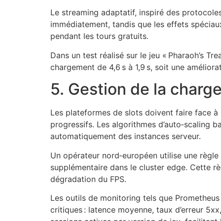
Le streaming adaptatif, inspiré des protocol
immédiatement, tandis que les effets spéciaux
pendant les tours gratuits.
Dans un test réalisé sur le jeu « Pharaoh’s Tr
chargement de 4,6 s à 1,9 s, soit une amélio
5. Gestion de la charg
Les plateformes de slots doivent faire face à
progressifs. Les algorithmes d’auto‑scaling ba
automatiquement des instances serveur.
Un opérateur nord‑européen utilise une règle
supplémentaire dans le cluster edge. Cette r
dégradation du FPS.
Les outils de monitoring tels que Prometheus 
critiques : latence moyenne, taux d’erreur 5x