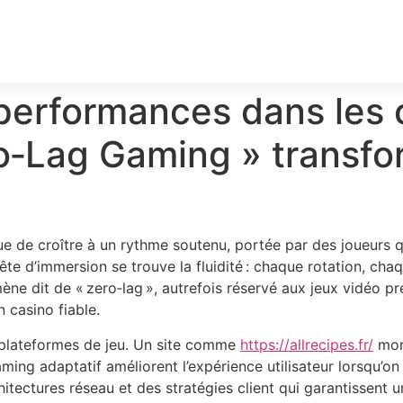
performances dans les c
o‑Lag Gaming » transfo
ue de croître à un rythme soutenu, portée par des joueurs
te d’immersion se trouve la fluidité : chaque rotation, ch
ène dit de « zero‑lag », autrefois réservé aux jeux vidéo 
n casino fiable.
x plateformes de jeu. Un site comme
https://allrecipes.fr/
mont
ing adaptatif améliorent l’expérience utilisateur lorsqu’on
hitectures réseau et des stratégies client qui garantissent