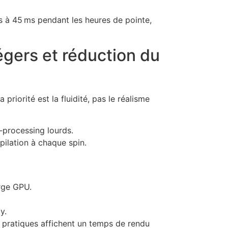
s à 45 ms pendant les heures de pointe,
égers et réduction du
iorité est la fluidité, pas le réalisme
t‑processing lourds.
ilation à chaque spin.
arge GPU.
y.
 pratiques affichent un temps de rendu