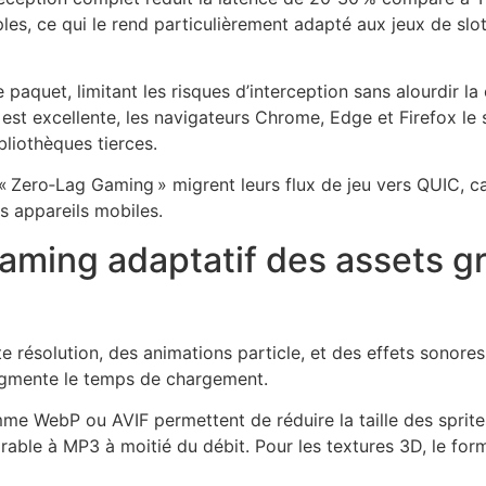
ples, ce qui le rend particulièrement adapté aux jeux de slot
ue paquet, limitant les risques d’interception sans alourdi
st excellente, les navigateurs Chrome, Edge et Firefox le 
bliothèques tierces.
 Zero‑Lag Gaming » migrent leurs flux de jeu vers QUIC, car 
s appareils mobiles.
eaming adaptatif des assets g
te résolution, des animations particle, et des effets sonore
augmente le temps de chargement.
e WebP ou AVIF permettent de réduire la taille des sprite
rable à MP3 à moitié du débit. Pour les textures 3D, le fo