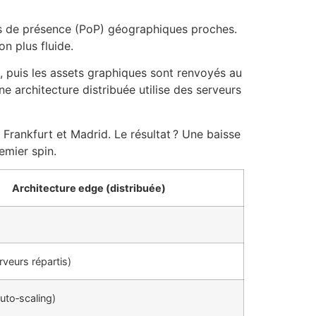
ts de présence (PoP) géographiques proches.
n plus fluide.
, puis les assets graphiques sont renvoyés au
e architecture distribuée utilise des serveurs
 Frankfurt et Madrid. Le résultat ? Une baisse
emier spin.
Architecture edge (distribuée)
veurs répartis)
auto‑scaling)