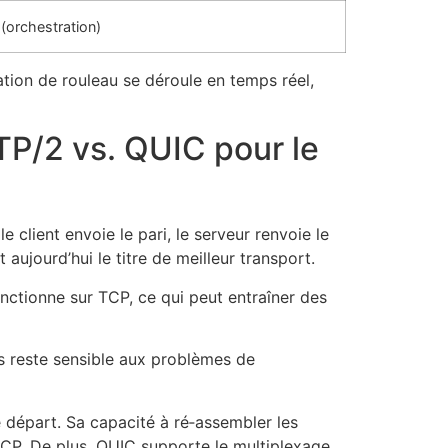
 (orchestration)
tion de rouleau se déroule en temps réel,
TP/2 vs. QUIC pour le
e client envoie le pari, le serveur renvoie le
aujourd’hui le titre de meilleur transport.
nctionne sur TCP, ce qui peut entraîner des
s reste sensible aux problèmes de
e départ. Sa capacité à ré‑assembler les
CP. De plus, QUIC supporte le multiplexage