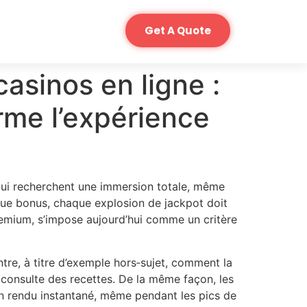
Get A Quote
asinos en ligne :
rme l’expérience
 qui recherchent une immersion totale, même
aque bonus, chaque explosion de jackpot doit
premium, s’impose aujourd’hui comme un critère
re, à titre d’exemple hors‑sujet, comment la
 consulte des recettes. De la même façon, les
 un rendu instantané, même pendant les pics de