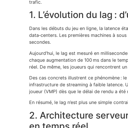
trafic.
1. L’évolution du lag :
Dans les débuts du jeu en ligne, la latence é
data‑centers. Les premières machines à sous 
secondes.
Aujourd’hui, le lag est mesuré en millisecond
chaque augmentation de 100 ms dans le temps 
réel. De même, les joueurs qui rencontrent un
Des cas concrets illustrent ce phénomène : l
infrastructure de streaming à faible latence.
joueur (VMP) dès que le délai de rendu a été 
En résumé, le lag n’est plus une simple contrain
2. Architecture serveu
en temps réel