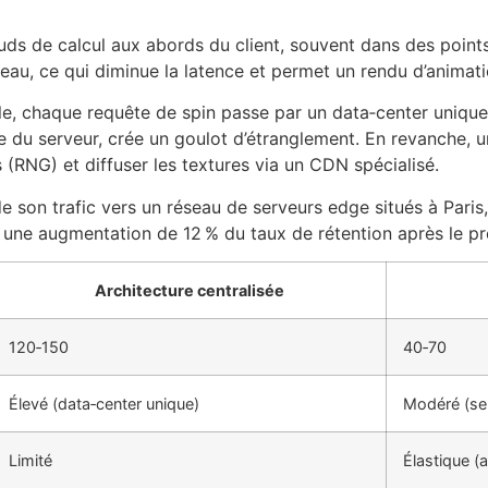
ds de calcul aux abords du client, souvent dans des poin
eau, ce qui diminue la latence et permet un rendu d’animatio
lle, chaque requête de spin passe par un data‑center unique
e du serveur, crée un goulot d’étranglement. En revanche, un
s (RNG) et diffuser les textures via un CDN spécialisé.
 son trafic vers un réseau de serveurs edge situés à Paris,
une augmentation de 12 % du taux de rétention après le pr
Architecture centralisée
120‑150
40‑70
Élevé (data‑center unique)
Modéré (ser
Limité
Élastique (