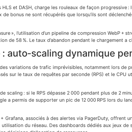
es HLS et DASH, charge les rouleaux de façon progressive :
 de bonus ne sont récupérés que lorsqu’ils sont déclenchés
easure », l’utilisation d’un pipeline de compression WebP + 
ration de 58 %. Le taux d’abandon pendant le chargement a c
e : auto‑scaling dynamique pen
 des variations de trafic imprévisibles, notamment lors de 
sés sur le taux de requêtes par seconde (RPS) et le CPU uti
 de scaling : si le RPS dépasse 2 000 pendant plus de 2 min
ègle a permis de supporter un pic de 12 000 RPS lors du la
+ Grafana, associés à des alertes via PagerDuty, offrent une
x, utilisation du réseau. Des dashboards dédiés aux jeux de