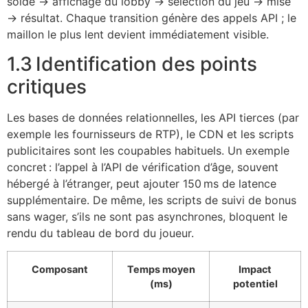
solde → affichage du lobby → sélection du jeu → mise
→ résultat. Chaque transition génère des appels API ; le
maillon le plus lent devient immédiatement visible.
1.3 Identification des points
critiques
Les bases de données relationnelles, les API tierces (par
exemple les fournisseurs de RTP), le CDN et les scripts
publicitaires sont les coupables habituels. Un exemple
concret : l’appel à l’API de vérification d’âge, souvent
hébergé à l’étranger, peut ajouter 150 ms de latence
supplémentaire. De même, les scripts de suivi de bonus
sans wager, s’ils ne sont pas asynchrones, bloquent le
rendu du tableau de bord du joueur.
Composant
Temps moyen
Impact
(ms)
potentiel