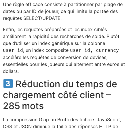
Une règle efficace consiste à partitionner par plage de
dates ou par ID de joueur, ce qui limite la portée des
requêtes SELECT/UPDATE.
Enfin, les requêtes préparées et les index ciblés
améliorent la rapidité des recherches de solde. Plutôt
que d’utiliser un index générique sur la colonne
, un index composite
user_id
user_id, currency
accélère les requêtes de conversion de devises,
essentielles pour les joueurs qui alternent entre euros et
dollars.
Réduction du temps de
chargement côté client –
285 mots
La compression Gzip ou Brotli des fichiers JavaScript,
CSS et JSON diminue la taille des réponses HTTP de