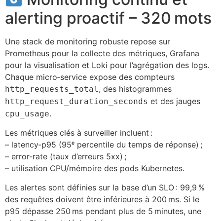
alerting proactif – 320 mots
Une stack de monitoring robuste repose sur
Prometheus pour la collecte des métriques, Grafana
pour la visualisation et Loki pour l’agrégation des logs.
Chaque micro‑service expose des compteurs
, des histogrammes
http_requests_total
et des jauges
http_request_duration_seconds
.
cpu_usage
Les métriques clés à surveiller incluent :
– latency‑p95 (95ᵉ percentile du temps de réponse) ;
– error‑rate (taux d’erreurs 5xx) ;
– utilisation CPU/mémoire des pods Kubernetes.
Les alertes sont définies sur la base d’un SLO : 99,9 %
des requêtes doivent être inférieures à 200 ms. Si le
p95 dépasse 250 ms pendant plus de 5 minutes, une