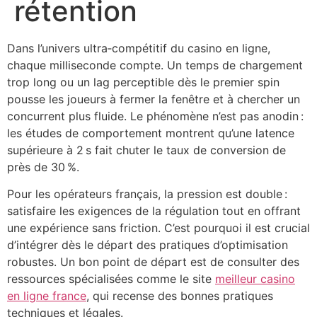
rétention
Dans l’univers ultra‑compétitif du casino en ligne,
chaque milliseconde compte. Un temps de chargement
trop long ou un lag perceptible dès le premier spin
pousse les joueurs à fermer la fenêtre et à chercher un
concurrent plus fluide. Le phénomène n’est pas anodin :
les études de comportement montrent qu’une latence
supérieure à 2 s fait chuter le taux de conversion de
près de 30 %.
Pour les opérateurs français, la pression est double :
satisfaire les exigences de la régulation tout en offrant
une expérience sans friction. C’est pourquoi il est crucial
d’intégrer dès le départ des pratiques d’optimisation
robustes. Un bon point de départ est de consulter des
ressources spécialisées comme le site
meilleur casino
en ligne france
, qui recense des bonnes pratiques
techniques et légales.