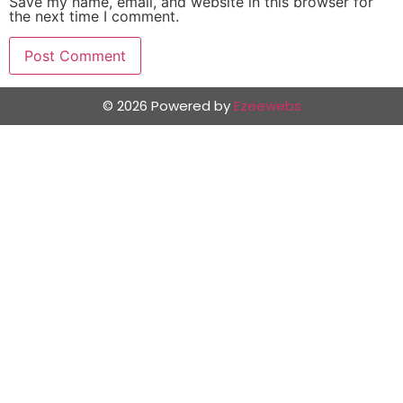
Save my name, email, and website in this browser for
the next time I comment.
© 2026 Powered by
Ezeewebs