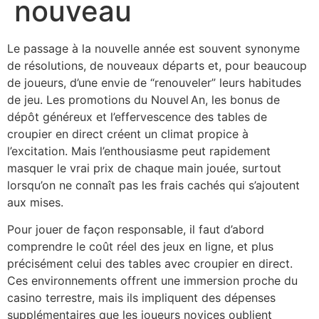
nouveau
Le passage à la nouvelle année est souvent synonyme
de résolutions, de nouveaux départs et, pour beaucoup
de joueurs, d’une envie de “renouveler” leurs habitudes
de jeu. Les promotions du Nouvel An, les bonus de
dépôt généreux et l’effervescence des tables de
croupier en direct créent un climat propice à
l’excitation. Mais l’enthousiasme peut rapidement
masquer le vrai prix de chaque main jouée, surtout
lorsqu’on ne connaît pas les frais cachés qui s’ajoutent
aux mises.
Pour jouer de façon responsable, il faut d’abord
comprendre le coût réel des jeux en ligne, et plus
précisément celui des tables avec croupier en direct.
Ces environnements offrent une immersion proche du
casino terrestre, mais ils impliquent des dépenses
supplémentaires que les joueurs novices oublient