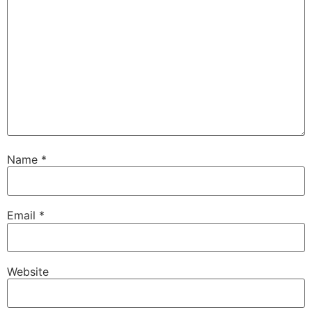
Name
*
Email
*
Website