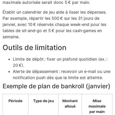
maximale autorisée serait donc 5 € par main.
Établir un calendrier de jeu aide à lisser les dépenses.
Par exemple, répartir les 500 € sur les 31 jours de
janvier, avec 10 € réservés chaque week‑end pour les
tables de sit‑and‑go et 5 € pour les cash‑games en
semaine.
Outils de limitation
Limite de dépôt : fixer un plafond quotidien (ex. :
20 €).
Alerte de dépassement : recevoir un e‑mail ou une
notification push dès que la limite est atteinte.
Exemple de plan de bankroll (janvier)
Période
Type de jeu
Montant
Mise
alloué
maximale
par main