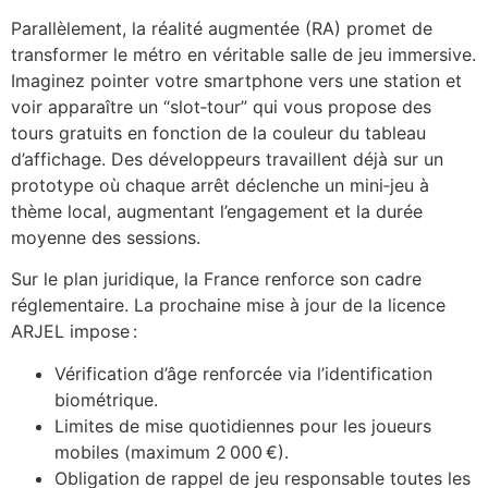
Parallèlement, la réalité augmentée (RA) promet de
transformer le métro en véritable salle de jeu immersive.
Imaginez pointer votre smartphone vers une station et
voir apparaître un “slot‑tour” qui vous propose des
tours gratuits en fonction de la couleur du tableau
d’affichage. Des développeurs travaillent déjà sur un
prototype où chaque arrêt déclenche un mini‑jeu à
thème local, augmentant l’engagement et la durée
moyenne des sessions.
Sur le plan juridique, la France renforce son cadre
réglementaire. La prochaine mise à jour de la licence
ARJEL impose :
Vérification d’âge renforcée via l’identification
biométrique.
Limites de mise quotidiennes pour les joueurs
mobiles (maximum 2 000 €).
Obligation de rappel de jeu responsable toutes les