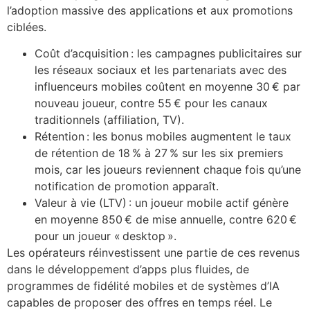
l’adoption massive des applications et aux promotions
ciblées.
Coût d’acquisition : les campagnes publicitaires sur
les réseaux sociaux et les partenariats avec des
influenceurs mobiles coûtent en moyenne 30 € par
nouveau joueur, contre 55 € pour les canaux
traditionnels (affiliation, TV).
Rétention : les bonus mobiles augmentent le taux
de rétention de 18 % à 27 % sur les six premiers
mois, car les joueurs reviennent chaque fois qu’une
notification de promotion apparaît.
Valeur à vie (LTV) : un joueur mobile actif génère
en moyenne 850 € de mise annuelle, contre 620 €
pour un joueur « desktop ».
Les opérateurs réinvestissent une partie de ces revenus
dans le développement d’apps plus fluides, de
programmes de fidélité mobiles et de systèmes d’IA
capables de proposer des offres en temps réel. Le