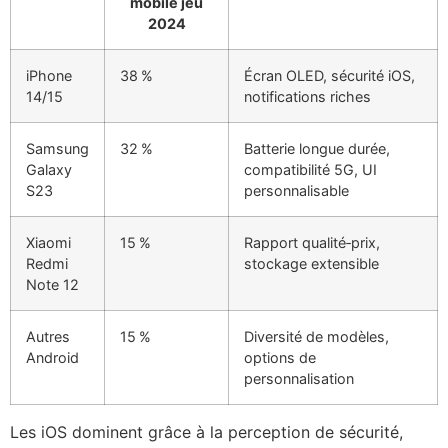
mobile jeu
2024
iPhone
38 %
Écran OLED, sécurité iOS,
14/15
notifications riches
Samsung
32 %
Batterie longue durée,
Galaxy
compatibilité 5G, UI
S23
personnalisable
Xiaomi
15 %
Rapport qualité‑prix,
Redmi
stockage extensible
Note 12
Autres
15 %
Diversité de modèles,
Android
options de
personnalisation
Les iOS dominent grâce à la perception de sécurité,