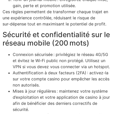
gain, perte et promotion utilisée.
Ces règles permettent de transformer chaque trajet en
une expérience contrôlée, réduisant le risque de
sur‑dépense tout en maximisant le potentiel de profit.
Sécurité et confidentialité sur le
réseau mobile (200 mots)
Connexion sécurisée : privilégiez le réseau 4G/5G
et évitez le Wi‑Fi public non protégé. Utilisez un
VPN si vous devez vous connecter via un hotspot.
Authentification à deux facteurs (2FA) : activez-la
sur votre compte casino pour empêcher les accès
non autorisés.
Mises à jour régulières : maintenez votre système
d’exploitation et votre application de casino à jour
afin de bénéficier des derniers correctifs de
sécurité.