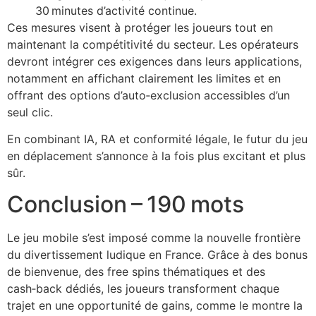
30 minutes d’activité continue.
Ces mesures visent à protéger les joueurs tout en
maintenant la compétitivité du secteur. Les opérateurs
devront intégrer ces exigences dans leurs applications,
notamment en affichant clairement les limites et en
offrant des options d’auto‑exclusion accessibles d’un
seul clic.
En combinant IA, RA et conformité légale, le futur du jeu
en déplacement s’annonce à la fois plus excitant et plus
sûr.
Conclusion – 190 mots
Le jeu mobile s’est imposé comme la nouvelle frontière
du divertissement ludique en France. Grâce à des bonus
de bienvenue, des free spins thématiques et des
cash‑back dédiés, les joueurs transforment chaque
trajet en une opportunité de gains, comme le montre la