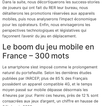
Dans la suite, nous décortiquerons les success‑stories
de joueurs qui ont fait du RER leur bureau, nous
détaillerons les promotions réservées aux appareils
mobiles, puis nous analyserons l’impact économique
pour les opérateurs. Enfin, nous envisagerons les
perspectives technologiques et législatives qui
façonnent l’avenir du jeu en déplacement.
Le boom du jeu mobile en
France – 300 mots
Le smartphone s’est imposé comme le prolongement
naturel du portefeuille. Selon les dernières études
publiées par l’ARCEP, plus de 85 % des Français
possèdent un appareil compatible 4G, et le temps
moyen passé sur mobile dépasse désormais les
4 heures par jour. Parmi ces heures, près de 12 % sont
consacrées aux jeux d’argent, un chiffre en hausse de