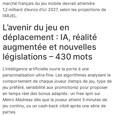
marché français du jeu mobile devrait atteindre
1,2 milliard d’euros d’ici 2027, selon les projections de
l’ARJEL.
L’avenir du jeu en
déplacement : IA, réalité
augmentée et nouvelles
législations – 430 mots
L’intelligence artificielle ouvre la porte à une
personnalisation ultra‑fine. Les algorithmes analysent le
comportement de chaque joueur (temps de jeu, type de
jeu préféré, sensibilité aux promotions) pour proposer
en temps réel des bonus adaptés : un free spin sur
Metro Madness
dès que le joueur atteint 5 minutes de
jeu continu, ou un cash‑back ciblé après une série de
pertes.