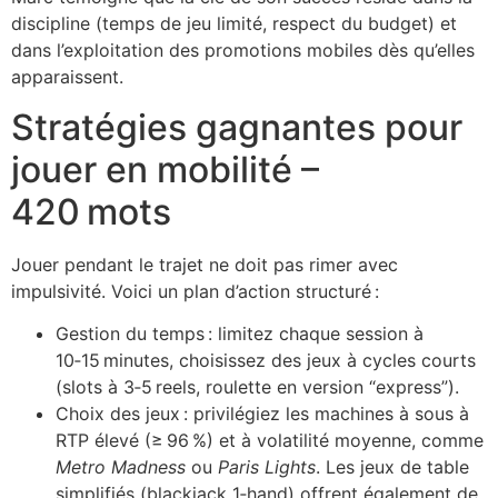
discipline (temps de jeu limité, respect du budget) et
dans l’exploitation des promotions mobiles dès qu’elles
apparaissent.
Stratégies gagnantes pour
jouer en mobilité –
420 mots
Jouer pendant le trajet ne doit pas rimer avec
impulsivité. Voici un plan d’action structuré :
Gestion du temps : limitez chaque session à
10‑15 minutes, choisissez des jeux à cycles courts
(slots à 3‑5 reels, roulette en version “express”).
Choix des jeux : privilégiez les machines à sous à
RTP élevé (≥ 96 %) et à volatilité moyenne, comme
Metro Madness
ou
Paris Lights
. Les jeux de table
simplifiés (blackjack 1‑hand) offrent également de