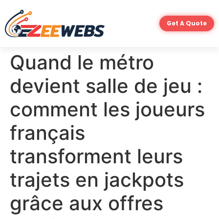
Get A Quote
Quand le métro
devient salle de jeu :
comment les joueurs
français
transforment leurs
trajets en jackpots
grâce aux offres