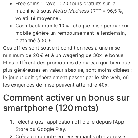
Free spins “Travel” : 20 tours gratuits sur la
machine à sous
Metro Madness
(RTP = 96,5 %,
volatilité moyenne).
Cash‑back mobile 10 % : chaque mise perdue sur
mobile génère un remboursement le lendemain,
plafonné à 50 €.
Ces offres sont souvent conditionnées à une mise
minimum de 20 € et à un wagering de 30x le bonus.
Elles diffèrent des promotions de bureau qui, bien que
plus généreuses en valeur absolue, sont moins ciblées :
le joueur doit généralement passer par le site web, où
les exigences de mise peuvent atteindre 40x.
Comment activer un bonus sur
smartphone (120 mots)
Téléchargez l’application officielle depuis l’App
Store ou Google Play.
Créez un compte en renseignant votre adresse