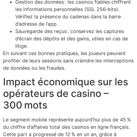
Gestion des données : les casinos fiables chiffrent
les informations personnelles (SSL 256‑bits).
Vérifiez la présence du cadenas dans la barre
d’adresse de l’app.
Sauvegarde des reçus : conservez les captures
d’écran des dépôts et des gains, utiles en cas de
litige.
En suivant ces bonnes pratiques, les joueurs peuvent
profiter de leurs sessions sans craindre les interceptions
de données ou les fraudes.
Impact économique sur les
opérateurs de casino –
300 mots
Le segment mobile représente aujourd’hui plus de 45 %
du chiffre d’affaires total des casinos en ligne français.
Cette part a progressé de 12 % en un an, grâce à