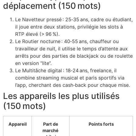
déplacement (150 mots)
Le Navetteur pressé : 25‑35 ans, cadre ou étudiant,
il joue entre deux stations, privilégie les slots à
RTP élevé (> 96 %).
Le Routier nocturne : 40‑55 ans, chauffeur ou
travailleur de nuit, il utilise le temps d’attente aux
arrêts pour des parties de blackjack ou de roulette
en version “lite”.
Le Multitâche digital : 18‑24 ans, freelance, il
combine streaming musical et paris sportifs via
l’app, cherchant des cash‑back pour chaque mise.
Les appareils les plus utilisés
(150 mots)
Appareil
Part de
Points forts
marché