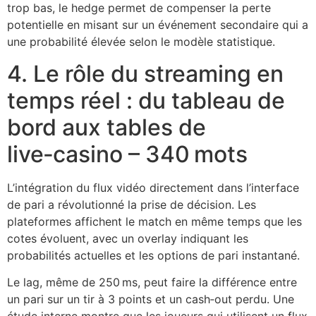
trop bas, le hedge permet de compenser la perte
potentielle en misant sur un événement secondaire qui a
une probabilité élevée selon le modèle statistique.
4. Le rôle du streaming en
temps réel : du tableau de
bord aux tables de
live‑casino – 340 mots
L’intégration du flux vidéo directement dans l’interface
de pari a révolutionné la prise de décision. Les
plateformes affichent le match en même temps que les
cotes évoluent, avec un overlay indiquant les
probabilités actuelles et les options de pari instantané.
Le lag, même de 250 ms, peut faire la différence entre
un pari sur un tir à 3 points et un cash‑out perdu. Une
étude interne montre que les joueurs qui utilisent un flux