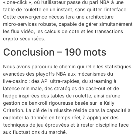
« one‑click », où l’utilisateur passe du pari NBA à une
table de roulette en un instant, sans quitter l’interface.
Cette convergence nécessitera une architecture
micro‑services robuste, capable de gérer simultanément
les flux vidéo, les calculs de cote et les transactions
crypto sécurisées.
Conclusion – 190 mots
Nous avons parcouru le chemin qui relie les statistiques
avancées des playoffs NBA aux mécanismes du
live‑casino : des API ultra‑rapides, du streaming à
latence minimale, des stratégies de cash‑out et de
hedge inspirées des tables de roulette, ainsi qu’une
gestion de bankroll rigoureuse basée sur le Kelly
Criterion. La clé de la réussite réside dans la capacité à
exploiter la donnée en temps réel, à appliquer des
techniques de jeu éprouvées et à rester discipliné face
aux fluctuations du marché.