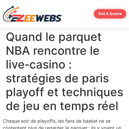
Get A Quote
Quand le parquet
NBA rencontre le
live‑casino :
stratégies de paris
playoff et techniques
de jeu en temps réel
Chaque soir de playoffs, les fans de basket ne se
contentent plus de regarder le parquet ; ils y voient un