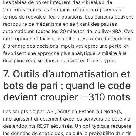
Les tables de poker intègrent des « breaks » de
2 minutes toutes les 15 mains, offrant aux joueurs le
temps de réévaluer leurs positions. Les parieurs peuvent
reproduire ce mécanisme en se fixant des pauses
automatiques toutes les 30 minutes de jeu live‑NBA. Ces
interruptions réduisent le « tilt », c’est‑à‑dire la tendance
à prendre des décisions impulsives après une perte, et
favorisent une approche plus analytique, similaire à la
discipline requise dans un casino en ligne crypto.
7. Outils d’automatisation et
bots de pari : quand le code
devient croupier – 310 mots
Les scripts de pari API, écrits en Python ou Node.js,
interagissent directement avec les serveurs de cote via
des endpoints REST sécurisés. Un bot typique récupère
les données de shot clock, calcule la probabilité d’un tir