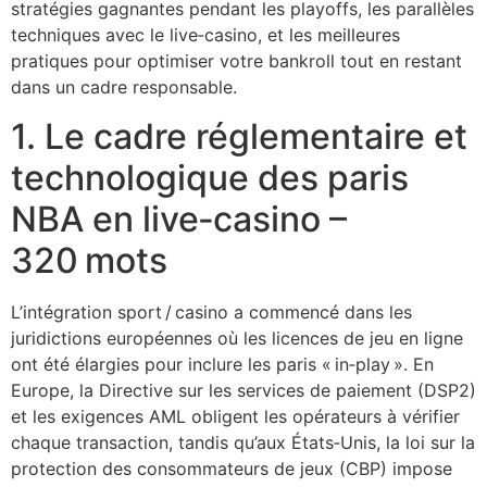
stratégies gagnantes pendant les playoffs, les parallèles
techniques avec le live‑casino, et les meilleures
pratiques pour optimiser votre bankroll tout en restant
dans un cadre responsable.
1. Le cadre réglementaire et
technologique des paris
NBA en live‑casino –
320 mots
L’intégration sport / casino a commencé dans les
juridictions européennes où les licences de jeu en ligne
ont été élargies pour inclure les paris « in‑play ». En
Europe, la Directive sur les services de paiement (DSP2)
et les exigences AML obligent les opérateurs à vérifier
chaque transaction, tandis qu’aux États‑Unis, la loi sur la
protection des consommateurs de jeux (CBP) impose