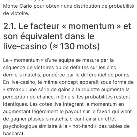
Monte‑Carlo pour obtenir une distribution de probabilité
de victoire.
2.1. Le facteur « momentum » et
son équivalent dans le
live‑casino (≈ 130 mots)
Le « momentum » d’une équipe se mesure par la
séquence de victoires ou de défaites sur les cinq
derniers matchs, pondérée par le différentiel de points.
En live‑casino, le même concept apparaît sous forme de
« streak » : une série de gains à la roulette augmente la
perception de chance, même si les probabilités restent
identiques. Les cotes live intègrent le momentum en
augmentant légèrement le payout sur le favori qui vient
de gagner plusieurs matchs, créant ainsi un effet
psychologique similaire à la « hot‑hand » des tables de
baccarat.