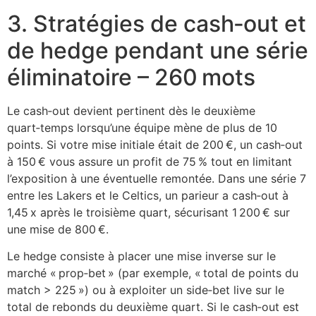
3. Stratégies de cash‑out et
de hedge pendant une série
éliminatoire – 260 mots
Le cash‑out devient pertinent dès le deuxième
quart‑temps lorsqu’une équipe mène de plus de 10
points. Si votre mise initiale était de 200 €, un cash‑out
à 150 € vous assure un profit de 75 % tout en limitant
l’exposition à une éventuelle remontée. Dans une série 7
entre les Lakers et le Celtics, un parieur a cash‑out à
1,45 x après le troisième quart, sécurisant 1 200 € sur
une mise de 800 €.
Le hedge consiste à placer une mise inverse sur le
marché « prop‑bet » (par exemple, « total de points du
match > 225 ») ou à exploiter un side‑bet live sur le
total de rebonds du deuxième quart. Si le cash‑out est