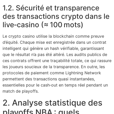
1.2. Sécurité et transparence
des transactions crypto dans le
live‑casino (≈ 100 mots)
Le crypto casino utilise la blockchain comme preuve
d’équité. Chaque mise est enregistrée dans un contrat
intelligent qui génère un hash vérifiable, garantissant
que le résultat n’a pas été altéré. Les audits publics de
ces contrats offrent une traçabilité totale, ce qui rassure
les joueurs soucieux de la transparence. En outre, les
protocoles de paiement comme Lightning Network
permettent des transactions quasi instantanées,
essentielles pour le cash‑out en temps réel pendant un
match de playoffs.
2. Analyse statistique des
playoffs NBA : quels